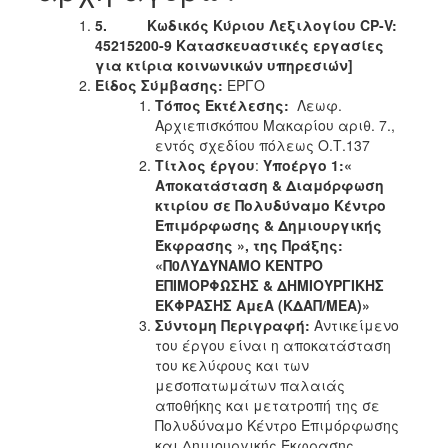
5.
Κωδικός Κύριου Λεξιλογίου CP-V:
45215200-9 Κατασκευαστικές εργασίες
για κτίρια κοινωνικών υπηρεσιών]
Είδος Σύμβασης:
ΕΡΓΟ
Τόπος Εκτέλεσης:
Λεωφ.
Αρχιεπισκόπου Μακαρίου αριθ. 7.,
εντός σχεδίου πόλεως Ο.Τ.137
Τίτλος έργου
:
Υποέργο 1:«
Αποκατάσταση & Διαμόρφωση
κτιρίου σε Πολυδύναμο Κέντρο
Επιμόρφωσης & Δημιουργικής
Έκφρασης », της Πράξης:
«Π0ΛΥΔΥΝΑΜΟ ΚΕΝΤΡΟ
ΕΠΙΜΟΡΦΩΣΗΣ & ΔΗΜΙΟΥΡΓΙΚΗΣ
ΕΚΦΡΑΣΗΣ ΑμεΑ (ΚΔΑΠ/ΜΕΑ)»
Σύντομη Περιγραφή:
Αντικείμενο
τoυ έργου είναι η αποκατάσταση
του κελύφους και των
μεσοπατωμάτων παλαιάς
αποθήκης και μετατροπή της σε
Πολυδύναμο Κέντρο Επιμόρφωσης
και Δημιουργικής Έκφρασης.