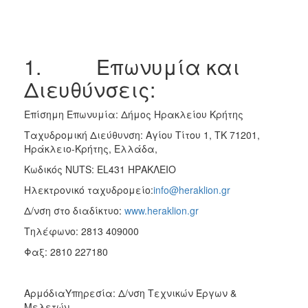
2018
2017
2016
1. Επωνυμία και
2015
Διευθύνσεις:
2013
Επίσημη Επωνυμία: Δήμος Ηρακλείου Κρήτης
Ταχυδρομική Διεύθυνση: Αγίου Τίτου 1, TK 71201,
Ηράκλειο-Κρήτης, Ελλάδα,
Ο
Κωδικός NUTS: EL431 ΗΡΑΚΛΕΙΟ
ΤΟΠΟΣ
ΜΑΣ
Ηλεκτρονικό ταχυδρομείο:
info@heraklion.gr
Δ/νση στο διαδίκτυο:
www.heraklion.gr
ΠΟΛΙΤΙΣΜΟΣ
Tηλέφωνο: 2813 409000
ΑΝΘΕΚΤΙΚΗ
Φαξ: 2810 227180
ΠΟΛΗ
ΑρμόδιαΥπηρεσία: Δ/νση Τεχνικών Έργων &
Μελετών