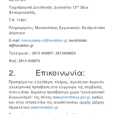
α
Ταχυδρομική Διεύθυνση: Διονυσίου 13
,Νέα
Αλικαρνασσός,
Τ.Κ 71601 .
Πληροφορίες: Μανουσάκης Εμμανουήλ, Κενδριστάκη
Δήμητρα
E-mail:
manousakis-m@heraklion.gr
, kendristaki-
d@heraklion.gr
Τηλέφωνο :. 2813 409897, 2813409823
Φαξ: 2813 409870
2. Επικοινωνία:
Προσφέρεται ελεύθερη, πλήρης, άμεση και δωρεάν
ηλεκτρονική πρόσβαση στα έγγραφα της σύμβασης
στον ειδικό, δημόσια προσβάσιμο χώρο “ηλεκτρονικοί
διαγωνισμοί” της πύλης
www.promitheus.gov.gr,
καθώς
και στην ιστοσελίδα της αναθέτουσας αρχής (Δήμος
Ηρακλείου)
www.heraklion.gr