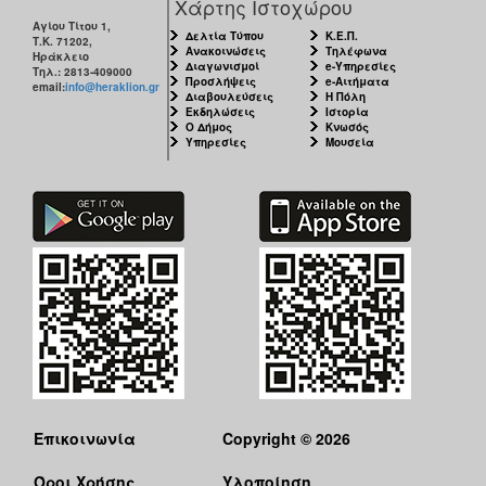
Χάρτης Ιστοχώρου
Αγίου Τίτου 1,
Δελτία Τύπου
Κ.Ε.Π.
Τ.Κ. 71202,
Ανακοινώσεις
Τηλέφωνα
Ηράκλειο
Διαγωνισμοί
e-Υπηρεσίες
Τηλ.: 2813-409000
Προσλήψεις
e-Αιτήματα
email:
info@heraklion.gr
Διαβουλεύσεις
Η Πόλη
Εκδηλώσεις
Ιστορία
Ο Δήμος
Κνωσός
Υπηρεσίες
Μουσεία
Επικοινωνία
Copyright © 2026
Όροι Χρήσης
Υλοποίηση