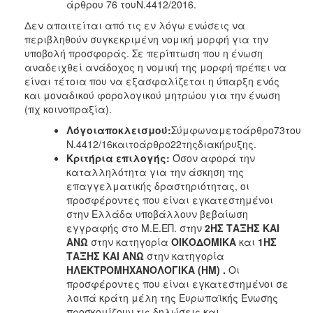
άρθρου 76 τουΝ.4412/2016.
Δεν απαιτείται από τις εν λόγω ενώσεις να
περιβληθούν συγκεκριμένη νομική μορφή για την
υποβολή προσφοράς. Σε περίπτωση που η ένωση
αναδειχθεί ανάδοχος η νομική της μορφή πρέπει να
είναι τέτοια που να εξασφαλίζεται η ύπαρξη ενός
και μοναδικού φορολογικού μητρώου για την ένωση
(πχ κοινοπραξία).
Λόγοιαποκλεισμού:
Σύμφωναμετοάρθρο73του
Ν.4412/16καιτοάρθρο22τηςδιακήρυξης.
Κριτήρια επιλογής:
Όσον αφορά την
καταλληλότητα για την άσκηση της
επαγγελματικής δραστηριότητας, οι
προσφέροντες που είναι εγκατεστημένοι
στην Ελλάδα υποβάλλουν βεβαίωση
εγγραφής στο Μ.Ε.ΕΠ. στην
2ΗΣ ΤΑΞΗΣ ΚΑΙ
ΑΝΩ
στην κατηγορία
ΟΙΚΟΔΟΜΙΚΑ
και
1ΗΣ
ΤΑΞΗΣ ΚΑΙ ΑΝΩ
στην κατηγορία
ΗΛΕΚΤΡΟΜΗΧΑΝΟΛΟΓΙΚΑ (ΗΜ)
.
Οι
προσφέροντες που είναι εγκατεστημένοι σε
λοιπά κράτη μέλη της Ευρωπαϊκής Ένωσης
προσκομίζουν τις δηλώσεις και