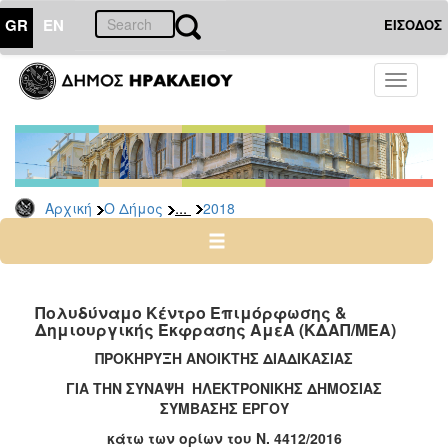
GR
EN
ΕΙΣΟΔΟΣ
Ο
Toggle
ΔΗΜΟΣ
navigati
Διακηρύξεις
-
Δημοπρασίες
Αρχείο
...
Αρχική
Ο Δήμος
2018
2026
2025
2024
Πολυδύναμο Κέντρο Επιμόρφωσης &
2023
Δημιουργικής Έκφρασης ΑμεΑ (ΚΔΑΠ/ΜΕΑ)
2022
ΠΡΟΚΗΡΥΞΗ ΑΝΟΙΚΤΗΣ ΔΙΑΔΙΚΑΣΙΑΣ
2021
ΓΙΑ ΤΗΝ ΣΥΝΑΨΗ ΗΛΕΚΤΡΟΝΙΚΗΣ ΔΗΜΟΣΙΑΣ
ΣΥΜΒΑΣΗΣ ΕΡΓΟΥ
2020
κάτω των ορίων του Ν. 4412/2016
2019