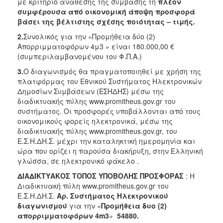
με κριτήριο ανάθεσης της σύμβασης τη
πλέον
συμφέρουσα από οικονομική άποψη προσφορά
2018
βάσει
της βέλτιστης σχέσης ποιότητας – τιμής.
2017
2.
Συνολικός για την «Προμήθεια δύο (2)
2016
Απορριμματοφόρων 4μ3 » είναι 180.000,00 €
(συμπεριλαμβανομένου του Φ.Π.Α.)
2015
3.
Ο διαγωνισμός θα πραγματοποιηθεί με χρήση της
2013
πλατφόρμας του Εθνικού Συστήματος Ηλεκτρονικών
Δημοσίων Συμβάσεων (ΕΣΗΔΗΣ) μέσω της
διαδικτυακής πύλης www.promitheus.gov.gr του
συστήματος. Οι προσφορές υποβάλλονται από τους
Ο
οικονομικούς φορείς ηλεκτρονικά, μέσω της
ΤΟΠΟΣ
διαδικτυακής πύλης www.promitheus.gov.gr, του
ΜΑΣ
Ε.Σ.Η.ΔΗ.Σ. μέχρι την καταληκτική ημερομηνία και
ώρα που ορίζει η παρούσα διακήρυξη, στην Ελληνική
ΠΟΛΙΤΙΣΜΟΣ
γλώσσα, σε ηλεκτρονικό φάκελο .
ΔΙΑΔΙΚΤΥΑΚΟΣ ΤΟΠΟΣ ΥΠΟΒΟΛΗΣ ΠΡΟΣΦΟΡΑΣ
: Η
ΑΝΘΕΚΤΙΚΗ
Διαδικτυακή πύλη www.promitheus.gov.gr του
ΠΟΛΗ
Ε.Σ.Η.ΔΗ.Σ.
Αρ. Συστήματος Ηλεκτρονικού
διαγωνισμού
για την «
Προμήθεια δυο (2)
απορριμματοφόρων 4m3
»
54880.