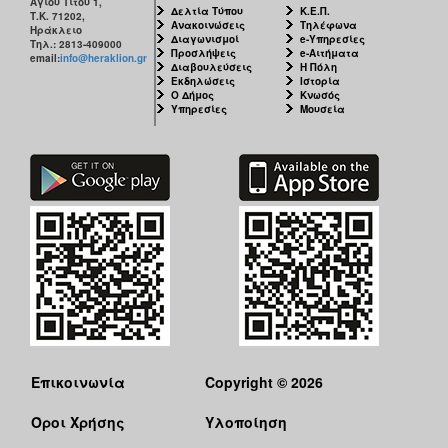
Αγίου Τίτου 1,
Δελτία Τύπου
Κ.Ε.Π.
Τ.Κ. 71202,
Ανακοινώσεις
Τηλέφωνα
Ηράκλειο
Διαγωνισμοί
e-Υπηρεσίες
Τηλ.: 2813-409000
Προσλήψεις
e-Αιτήματα
email:
info@heraklion.gr
Διαβουλεύσεις
Η Πόλη
Εκδηλώσεις
Ιστορία
Ο Δήμος
Κνωσός
Υπηρεσίες
Μουσεία
Επικοινωνία
Copyright © 2026
Όροι Χρήσης
Υλοποίηση