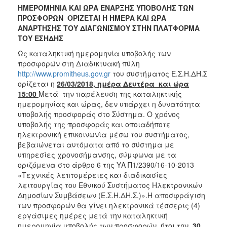
ΗΜΕΡΟΜΗΝΙΑ ΚΑΙ ΩΡΑ ΕΝΑΡΞΗΣ ΥΠΟΒΟΛΗΣ ΤΩΝ
ΠΡΟΣΦΟΡΩΝ ΟΡΙΖΕΤΑΙ Η ΗΜΕΡΑ ΚΑΙ ΩΡΑ
ΑΝΑΡΤΗΣΗΣ ΤΟΥ ΔΙΑΓΩΝΙΣΜΟΥ ΣΤΗΝ ΠΛΑΤΦΟΡΜΑ
ΤΟΥ ΕΣΗΔΗΣ
Ως καταληκτική ημερομηνία υποβολής των
προσφορών στη Διαδικτυακή πύλη
http://www.promitheus.gov.gr
του συστήματος Ε.Σ.Η.ΔΗ.Σ
ορίζεται η
26/03/2018, ημέρα Δευτέρα και ώρα
15:00
Μετά την παρέλευση της καταληκτικής
ημερομηνίας και ώρας, δεν υπάρχει η δυνατότητα
υποβολής προσφοράς στο Σύστημα. Ο χρόνος
υποβολής της προσφοράς και οποιαδήποτε
ηλεκτρονική επικοινωνία μέσω του συστήματος,
βεβαιώνεται αυτόματα από το σύστημα με
υπηρεσίες χρονοσήμανσης, σύμφωνα με τα
οριζόμενα στο άρθρο 6 της ΥΑ Π1/2390/16-10-2013
«Τεχνικές λεπτομέρειες και διαδικασίες
λειτουργίας του Εθνικού Συστήματος Ηλεκτρονικών
Δημοσίων Συμβάσεων (Ε.Σ.Η.ΔΗ.Σ.)».Η αποσφράγιση
των προσφορών θα γίνει ηλεκτρονικά τέσσερις (4)
εργάσιμες ημέρες μετά την καταληκτική
ημερομηνία υποβολής των προσφορών, ήτοι την
30