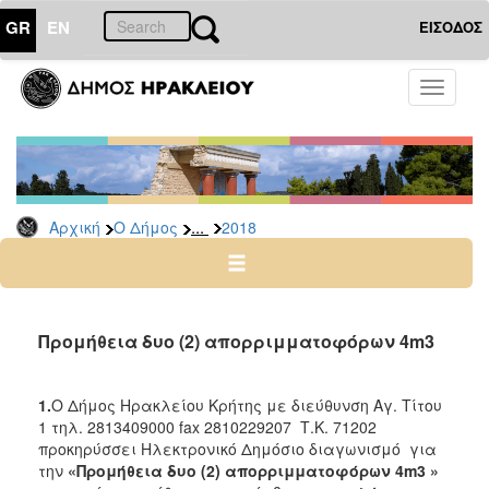
GR
EN
ΕΙΣΟΔΟΣ
Ο
Toggle
ΔΗΜΟΣ
navigati
Διακηρύξεις
-
Δημοπρασίες
Αρχείο
...
Αρχική
Ο Δήμος
2018
2026
2025
2024
Προμήθεια δυο (2) απορριμματοφόρων 4m3
2023
2022
1.
Ο Δήμος Ηρακλείου Κρήτης με διεύθυνση Αγ. Τίτου
2021
1 τηλ. 2813409000 fax 2810229207 Τ.Κ. 71202
προκηρύσσει Ηλεκτρονικό Δημόσιο διαγωνισμό για
2020
την
«
Προμήθεια δυο (2) απορριμματοφόρων 4m3 »
2019