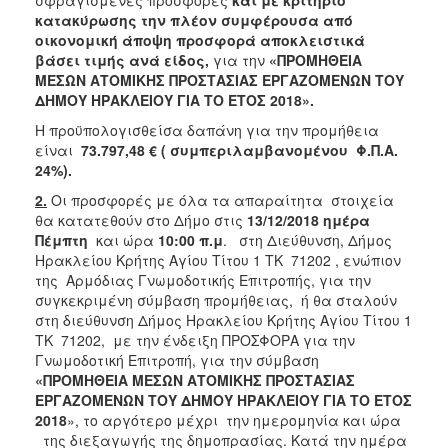
κατακύρωσης την πλέον συμφέρουσα από
2018
οικονομική άποψη προσφορά αποκλειστικά
2017
βάσει τιμής ανά είδος,
για την
«
ΠΡΟΜΗΘΕΙΑ
ΜΕΣΩΝ ΑΤΟΜΙΚΗΣ ΠΡΟΣΤΑΣΙΑΣ ΕΡΓΑΖΟΜΕΝΩΝ ΤΟΥ
2016
ΔΗΜΟΥ ΗΡΑΚΛΕΙΟΥ ΓΙΑ ΤΟ ΕΤΟΣ 2018»
.
2015
Η προϋπολογισθείσα δαπάνη για την προμήθεια
2013
είναι
73.797,48 € ( συμπεριλαμβανομένου Φ.Π.Α.
24%).
2.
Οι προσφορές με όλα τα απαραίτητα στοιχεία
θα κατατεθούν στο Δήμο στις
13/12/2018 ημέρα
Πέμπτη
και ώρα
10:00 π.μ
. στη Διεύθυνση, Δήμος
Ο
ΤΟΠΟΣ
Ηρακλείου Κρήτης Αγίου Τίτου 1 ΤΚ 71202 , ενώπιον
ΜΑΣ
της Αρμόδιας Γνωμοδοτικής Επιτροπής, για την
συγκεκριμένη σύμβαση προμήθειας, ή θα σταλούν
ΠΟΛΙΤΙΣΜΟΣ
στη διεύθυνση Δήμος Ηρακλείου Κρήτης Αγίου Τίτου 1
ΤΚ 71202, με την ένδειξη ΠΡΟΣΦΟΡΑ για την
Γνωμοδοτική Επιτροπή, για την σύμβαση
ΑΝΘΕΚΤΙΚΗ
ΠΟΛΗ
«
ΠΡΟΜΗΘΕΙΑ ΜΕΣΩΝ ΑΤΟΜΙΚΗΣ ΠΡΟΣΤΑΣΙΑΣ
ΕΡΓΑΖΟΜΕΝΩΝ ΤΟΥ ΔΗΜΟΥ ΗΡΑΚΛΕΙΟΥ ΓΙΑ ΤΟ ΕΤΟΣ
2018
», το αργότερο μέχρι την ημερομηνία και ώρα
της διεξαγωγής της δημοπρασίας. Κατά την ημέρα