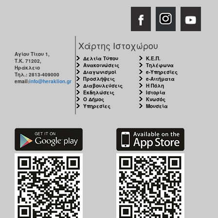
Χάρτης Ιστοχώρου
Αγίου Τίτου 1,
Δελτία Τύπου
Κ.Ε.Π.
Τ.Κ. 71202,
Ανακοινώσεις
Τηλέφωνα
Ηράκλειο
Διαγωνισμοί
e-Υπηρεσίες
Τηλ.: 2813-409000
Προσλήψεις
e-Αιτήματα
email:
info@heraklion.gr
Διαβουλεύσεις
Η Πόλη
Εκδηλώσεις
Ιστορία
Ο Δήμος
Κνωσός
Υπηρεσίες
Μουσεία