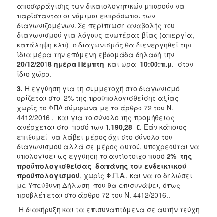
αποσφράγισης των δικαιολογητικών μπορούν να
παρίστανται οι νόμιμοι εκπρόσωποι των
διαγωνιζομένων. Σε περίπτωση αναβολής του
διαγωνισμού για λόγους ανωτέρας βίας (απεργία,
κατάληψη κλπ), ο διαγωνισμός θα διενεργηθεί την
ίδια μέρα την επόμενη εβδομάδα δηλαδή την
20/12/2018
ημέρα Πέμπτη
και ώρα
10:00:π.μ
. στον
ίδιο χώρο.
3.
Η εγγύηση για τη συμμετοχή στο διαγωνισμό
ορίζεται στο 2% της προϋπολογισθείσης αξίας
χωρίς το ΦΠΑ σύμφωνα με το άρθρο 72 του Ν.
4412/2016 , και για το σύνολο της προμήθειας
ανέρχεται στο ποσό των
1.190,28
€
. Εάν κάποιος
επιθυμεί να λάβει μέρος όχι στο σύνολο του
διαγωνισμού αλλά σε μέρος αυτού, υποχρεούται να
υπολογίσει ως εγγύηση το αντίστοιχο ποσό
2%
της
προϋπολογισθείσας
δαπάνης του ενδεικτικού
προϋπολογισμού
, χωρίς Φ.Π.Α., και να το δηλώσει
με Υπεύθυνη Δήλωση που θα επισυνάψει, όπως
προβλέπεται στο άρθρο 72 του Ν. 4412/2016..
Η διακήρυξη και τα επισυναπτόμενα σε αυτήν τεύχη