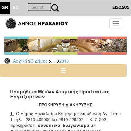
GR
EN
ΕΙΣΟΔΟΣ
Ο
Toggle
ΔΗΜΟΣ
navigati
Διακηρύξεις
-
Δημοπρασίες
Αρχείο
...
Αρχική
Ο Δήμος
2018
2026
2025
2024
Προμήθεια Μέσων Ατομικής Προστασίας
2023
Εργαζομένων
2022
ΠΡΟΚΗΡΥΞΗ ΔΙΑΚΗΡΥΞΗΣ
2021
1
.
Ο Δήμος Ηρακλείου Κρήτης με διεύθυνση Αγ. Τίτου
1 τηλ. 2813-409000 fax 2810-229207 Τ.Κ. 71202
2020
προκηρύσσει
συνοπτικό διαγωνισμό
με
2019
σφραγισμένες προσφορές
και με κριτήριο