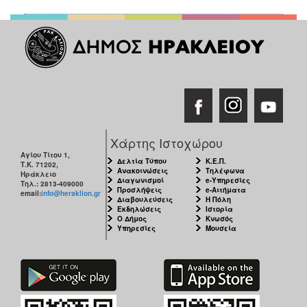
Χάρτης Ιστοχώρου
Αγίου Τίτου 1,
Δελτία Τύπου
Κ.Ε.Π.
Τ.Κ. 71202,
Ανακοινώσεις
Τηλέφωνα
Ηράκλειο
Διαγωνισμοί
e-Υπηρεσίες
Τηλ.: 2813-409000
Προσλήψεις
e-Αιτήματα
email:
info@heraklion.gr
Διαβουλεύσεις
Η Πόλη
Εκδηλώσεις
Ιστορία
Ο Δήμος
Κνωσός
Υπηρεσίες
Μουσεία