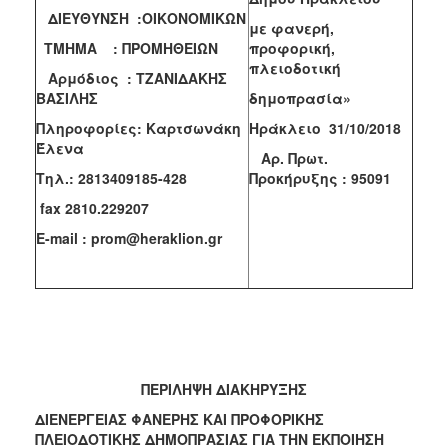
ΔΙΕΥΘΥΝΣΗ :ΟΙΚΟΝΟΜΙΚΩΝ
2018
με φανερή,
ΤΜΗΜΑ : ΠΡΟΜΗΘΕΙΩΝ
προφορική,
2017
πλειοδοτική
Αρμόδιος : ΤΖΑΝΙΔΑΚΗΣ
2016
ΒΑΣΙΛΗΣ
δημοπρασία»
2015
Πληροφορίες: Καρτσωνάκη
Ηράκλειο 31/10/2018
2013
Έλενα
Aρ. Πρωτ.
Τηλ.: 2813409185-428
Προκήρυξης :
95091
fax 2810.229207
E-mail : prom@heraklion.gr
Ο
ΤΟΠΟΣ
ΜΑΣ
ΠΟΛΙΤΙΣΜΟΣ
ΑΝΘΕΚΤΙΚΗ
ΠΟΛΗ
ΠΕΡΙΛΗΨΗ ΔΙΑΚΗΡΥΞΗΣ
ΔΙΕΝΕΡΓΕΙΑΣ ΦΑΝΕΡΗΣ ΚΑΙ ΠΡΟΦΟΡΙΚΗΣ
ΠΛΕΙΟΔΟΤΙΚΗΣ ΔΗΜΟΠΡΑΣΙΑΣ ΓΙΑ ΤΗΝ ΕΚΠΟΙΗΣΗ