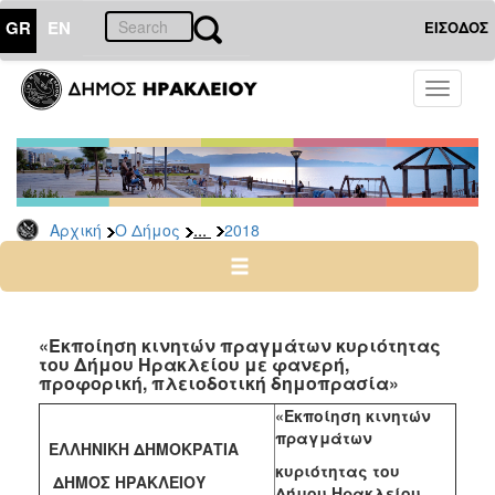
GR
EN
ΕΙΣΟΔΟΣ
Ο
Toggle
ΔΗΜΟΣ
navigati
Διακηρύξεις
-
Δημοπρασίες
Αρχείο
...
Αρχική
Ο Δήμος
2018
2026
2025
2024
«Εκποίηση κινητών πραγμάτων κυριότητας
2023
του Δήμου Ηρακλείου με φανερή,
προφορική, πλειοδοτική δημοπρασία»
2022
«Εκποίηση κινητών
2021
πραγμάτων
ΕΛΛΗΝΙΚΗ ΔΗΜΟΚΡΑΤΙΑ
2020
κυριότητας του
ΔΗΜΟΣ ΗΡΑΚΛΕΙΟΥ
2019
Δήμου Ηρακλείου