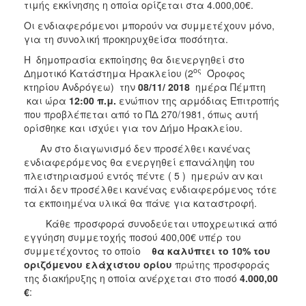
τιμής εκκίνησης η οποία ορίζεται στα 4.000,00€.
Οι ενδιαφερόμενοι μπορούν να συμμετέχουν μόνο,
για τη συνολική προκηρυχθείσα ποσότητα.
Η δημοπρασία εκποίησης θα διενεργηθεί στο
ος
Δημοτικό Κατάστημα Ηρακλείου (2
Όροφος
κτηρίου Ανδρόγεω) την
08/11/ 2018
ημέρα Πέμπτη
και ώρα
12:00 π.μ.
ενώπιον της αρμόδιας Επιτροπής
που προβλέπεται από το ΠΔ 270/1981, όπως αυτή
ορίσθηκε και ισχύει για τον Δήμο Ηρακλείου.
Αν στο διαγωνισμό δεν προσέλθει κανένας
ενδιαφερόμενος θα ενεργηθεί επανάληψη του
πλειστηριασμού εντός πέντε ( 5 ) ημερών αν και
πάλι δεν προσέλθει κανένας ενδιαφερόμενος τότε
τα εκποιημένα υλικά θα πάνε για καταστροφή.
Κάθε προσφορά συνοδεύεται υποχρεωτικά από
εγγύηση συμμετοχής ποσού 400,00€ υπέρ του
συμμετέχοντος το οποίο
θα καλύπτει το 10% του
οριζόμενου ελάχιστου ορίου
πρώτης προσφοράς
της διακήρυξης η οποία ανέρχεται στο ποσό
4.000,00
€
: