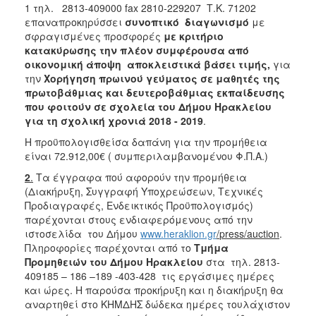
1 τηλ. 2813-409000 fax 2810-229207 Τ.Κ. 71202
2018
επαναπροκηρύσσει
συνοπτικό διαγωνισμό
με
σφραγισμένες προσφορές
με κριτήριο
2017
κατακύρωσης την
πλέον συμφέρουσα από
2016
οικονομική άποψη αποκλειστικά βάσει τιμής,
για
την
Χορήγηση πρωινού γεύματος σε μαθητές της
2015
πρωτοβάθμιας και δευτεροβάθμιας εκπαίδευσης
2013
που φοιτούν σε σχολεία του Δήμου Ηρακλείου
για τη σχολική χρονιά 2018 - 2019
.
Η προϋπολογισθείσα δαπάνη για την προμήθεια
είναι 72.912,00€ ( συμπεριλαμβανομένου Φ.Π.Α.)
Ο
2
.
Τα έγγραφα πού αφορούν την προμήθεια
ΤΟΠΟΣ
(Διακήρυξη, Συγγραφή Υποχρεώσεων, Τεχνικές
ΜΑΣ
Προδιαγραφές, Ενδεικτικός Προϋπολογισμός)
παρέχονται στους ενδιαφερόμενους από την
ΠΟΛΙΤΙΣΜΟΣ
ιστοσελίδα του Δήμου
www.heraklion.gr
/
press
/auction
.
Πληροφορίες παρέχονται από το
Τμήμα
ΑΝΘΕΚΤΙΚΗ
Προμηθειών του Δήμου Ηρακλείου
στα τηλ. 2813-
ΠΟΛΗ
409185 – 186 –189 -403-428 τις εργάσιμες ημέρες
και ώρες. Η παρούσα προκήρυξη και η διακήρυξη θα
αναρτηθεί στο ΚΗΜΔΗΣ δώδεκα ημέρες τουλάχιστον