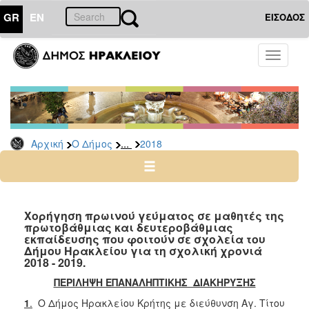
GR
EN
ΕΙΣΟΔΟΣ
Ο
Toggle
ΔΗΜΟΣ
navigati
Διακηρύξεις
-
Δημοπρασίες
Αρχείο
...
Αρχική
Ο Δήμος
2018
2026
2025
2024
Χορήγηση πρωινού γεύματος σε μαθητές της
2023
πρωτοβάθμιας και δευτεροβάθμιας
εκπαίδευσης που φοιτούν σε σχολεία του
2022
Δήμου Ηρακλείου για τη σχολική χρονιά
2018 - 2019.
2021
ΠΕΡΙΛΗΨΗ ΕΠΑΝΑΛΗΠΤΙΚΗΣ ΔΙΑΚΗΡΥΞΗΣ
2020
1
.
Ο Δήμος Ηρακλείου Κρήτης με διεύθυνση Αγ. Τίτου
2019