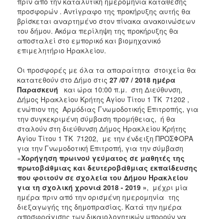
πριν από την καταλυτική ημερομηνία κατάθεσης
προσφορών . Αντίγραφο της προκήρυξης αυτής θα
βρίσκεται αναρτημένο στον πίνακα ανακοινώσεων
του δήμου. Ακόμα περίληψη της προκήρυξης θα
αποσταλεί στο εμπορικό και βιομηχανικό
επιμελητήριο Ηρακλείου.
Οι προσφορές με όλα τα απαραίτητα στοιχεία θα
κατατεθούν στο Δήμο στις
27 /07 / 2018 ημέρα
Παρασκευή
και ώρα 10:00 π.μ. στη Διεύθυνση,
Δήμος Ηρακλείου Κρήτης Αγίου Τίτου 1 ΤΚ 71202 ,
ενώπιον της Αρμόδιας Γνωμοδοτικής Επιτροπής, για
την συγκεκριμένη σύμβαση προμήθειας, ή θα
σταλούν στη διεύθυνση Δήμος Ηρακλείου Κρήτης
Αγίου Τίτου 1 ΤΚ 71202, με την ένδειξη ΠΡΟΣΦΟΡΑ
για την Γνωμοδοτική Επιτροπή, για την σύμβαση
«
Χορήγηση πρωινού γεύματος σε μαθητές της
πρωτοβάθμιας και δευτεροβάθμιας εκπαίδευσης
που φοιτούν σε σχολεία του Δήμου Ηρακλείου
για τη σχολική χρονιά 2018 - 2019
»
, μέχρι μία
ημέρα πριν από την ορισμένη ημερομηνία της
διεξαγωγής της δημοπρασίας. Κατά την ημέρα
αποσφράγισης των δικαιολογητικών μπορούν να