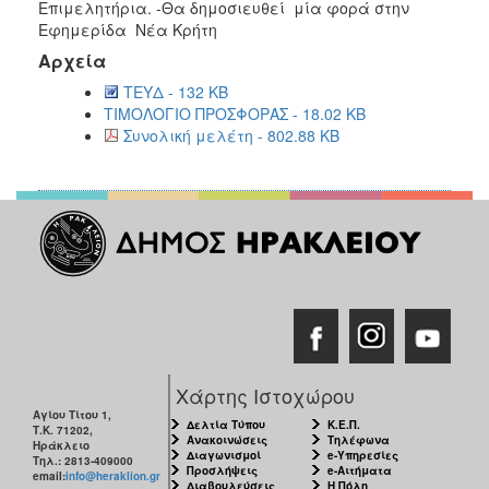
Επιμελητήρια. -Θα δημοσιευθεί μία φορά στην
Εφημερίδα Νέα Κρήτη
Αρχεία
ΤΕΥΔ - 132 KB
ΤΙΜΟΛΟΓΙΟ ΠΡΟΣΦΟΡΑΣ - 18.02 KB
Συνολική μελέτη - 802.88 KB
Χάρτης Ιστοχώρου
Αγίου Τίτου 1,
Δελτία Τύπου
Κ.Ε.Π.
Τ.Κ. 71202,
Ανακοινώσεις
Τηλέφωνα
Ηράκλειο
Διαγωνισμοί
e-Υπηρεσίες
Τηλ.: 2813-409000
Προσλήψεις
e-Αιτήματα
email:
info@heraklion.gr
Διαβουλεύσεις
Η Πόλη