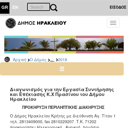
GR
EN
ΕΙΣΟΔΟΣ
Ο
Toggle
ΔΗΜΟΣ
navigati
Διακηρύξεις
-
Δημοπρασίες
Αρχείο
...
Αρχική
Ο Δήμος
2018
2026
2025
2024
Διαγωνισμός για την Εργασία Συντήρησης
2023
και Επέκτασης Κ.Χ Πρασίνου του Δήμου
Ηρακλείου
2022
ΠΡΟΚΗΡΥΞΗ ΠΕΡΙΛΗΠΤΙΚΗΣ ΔΙΑΚΗΡΥΞΗΣ
2021
Ο Δήμος Ηρακλείου Κρήτης με διεύθυνση Αγ. Τίτου 1
2020
τηλ. 2813409000, fax 2810229207 Τ.Κ. 71202
2019
προκηρύσσει Ηλεκτρονικό Ανοικτό Δημόσιο