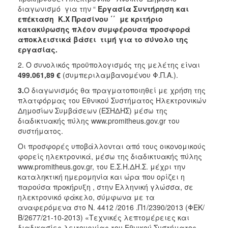
διαγωνισμό για την “
Εργασία Συντήρηση και
2018
επέκταση Κ.Χ Πρασίνου ΄΄
με κριτήριο
2017
κατακύρωσης πλέον συμφέρουσα προσφορά
αποκλειστικά βάσει τιμή για το σύνολο της
2016
εργασίας.
2015
2. Ο συνολικός προϋπολογισμός της μελέτης είναι
2013
499.061,89
€
(συμπεριλαμβανομένου Φ.Π.Α.).
3.
Ο διαγωνισμός θα πραγματοποιηθεί με χρήση της
πλατφόρμας του Εθνικού Συστήματος Ηλεκτρονικών
Δημοσίων Συμβάσεων (ΕΣΗΔΗΣ) μέσω της
διαδικτυακής πύλης www.promitheus.gov.gr του
Ο
ΤΟΠΟΣ
συστήματος.
ΜΑΣ
Οι προσφορές υποβάλλονται από τους οικονομικούς
φορείς ηλεκτρονικά, μέσω της διαδικτυακής πύλης
ΠΟΛΙΤΙΣΜΟΣ
www.promitheus.gov.gr, του Ε.Σ.Η.ΔΗ.Σ. μέχρι την
καταληκτική ημερομηνία και ώρα που ορίζει η
ΑΝΘΕΚΤΙΚΗ
παρούσα προκήρυξη , στην Ελληνική γλώσσα, σε
ΠΟΛΗ
ηλεκτρονικό φάκελο, σύμφωνα με τα
αναφερόμενα στο Ν. 4412 /2016 .Π1/2390/2013 (ΦΕΚ/
Β/2677/21-10-2013) «Τεχνικές λεπτομέρειες και
διαδικασίες λειτουργίας του Εθνικού Συστήματος