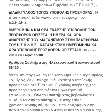
Ηλεκτρονικών Δημοσίων Συμβάσεων (Ε.Σ.Η.ΔΗ.Σ.)» .
ΔΙΑΔΙΚΤΥΑΚΟΣ ΤΟΠΟΣ ΥΠΟΒΟΛΗΣ ΠΡΟΣΦΟΡΑΣ
: Η
Διαδικτυακή πύλη www.promitheus.gov.gr του
Ε.Σ.Η.ΔΗ.Σ.
ΗΜΕΡΟΜΗΝΙΑ ΚΑΙ ΩΡΑ ΕΝΑΡΞΗΣ ΥΠΟΒΟΛΗΣ ΤΩΝ
ΠΡΟΣΦΟΡΩΝ ΟΡΙΖΕΤΑΙ Η ΗΜΕΡΑ ΚΑΙ ΩΡΑ
ΑΝΑΡΤΗΣΗΣ ΤΟΥ ΔΙΑΓΩΝΙΣΜΟΥ ΣΤΗΝ ΠΛΑΤΦΟΡΜΑ
ΤΟΥ Η.Σ.Η.Δ.Η.Σ.΄ ΚΑΤΑΛΗΚΤΙΚΗ ΗΜΕΡΟΜΗΝΙΑ ΚΑΙ
ΩΡΑ ΥΠΟΒΟΛΗΣ ΠΡΟΣΦΟΡΩΝ ΟΡΙΖΕΤΑΙ Η 15 - 02-
2019 και ώρα 15:00.
Αριθμός Συστήματος Ηλεκτρονικού διαγωνισμού
68430 .
Μετά την παρέλευση της καταληκτικής ημερομηνίας
και ώρας, δεν υπάρχει η δυνατότητα υποβολής
προσφοράς στο Σύστημα. Ο χρόνος υποβολής της
προσφοράς και οποιαδήποτε ηλεκτρονική
επικοινωνία μέσω του συστήματος βεβαιώνεται
αυτόματα από το σύστημα με υπηρεσίες
χρονοσήμανσης σύμφωνα με τα οριζόμενα στην
παρ.3 του άρθρου 6 του Ν.4155/13 και το άρθρο 6. της