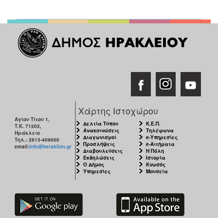
Χάρτης Ιστοχώρου
Αγίου Τίτου 1,
Δελτία Τύπου
Κ.Ε.Π.
Τ.Κ. 71202,
Ανακοινώσεις
Τηλέφωνα
Ηράκλειο
Διαγωνισμοί
e-Υπηρεσίες
Τηλ.: 2813-409000
Προσλήψεις
e-Αιτήματα
email:
info@heraklion.gr
Διαβουλεύσεις
Η Πόλη
Εκδηλώσεις
Ιστορία
Ο Δήμος
Κνωσός
Υπηρεσίες
Μουσεία