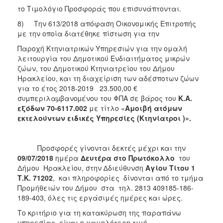
το Τιμολόγιο Προσφοράς που επισυνάπτονται.
8) Την 613/2018 απόφαση Οικονομικής Επιτροπής
με την οποία διατέθηκε πίστωση για την
Παροχή Κτηνιατρικών Υπηρεσιών για την ομαλή
λειτουργία του Δημοτικού Ενδιαιτήματος μικρών
ζώων, του Δημοτικού Κτηνιατρείου του Δήμου
Ηρακλείου, και τη διαχείριση των αδέσποτων ζώων
για το έτος 2018-2019 23.500,00 €
συµπεριλαµβανοµένου του ΦΠΑ σε βάρος του
Κ.Α.
εξόδων 70-6117.002
με τίτλο «
Αμοιβή ατόμων
εκτελούντων ειδικές Υπηρεσίες (Κτηνίατροι )».
Προσφορές γίνονται δεκτές μέχρι και την
09/07/2018
ημέρα
Δευτέρα στο Πρωτόκολλο
του
Δήμου Ηρακλείου, στην ∆διεύθυνση
Αγίου Τίτου 1
Τ.Κ. 71202
, και πληροφορίες δίνονται από το τμήμα
Προμήθειών του Δήμου στα τηλ. 2813 409185-186-
189-403, όλες τις εργάσιμές ημέρες και ώρες.
Το κριτήριο για τη κατακύρωση της παραπάνω
υπηρεσίας είναι η χαμηλότερη τιμή.