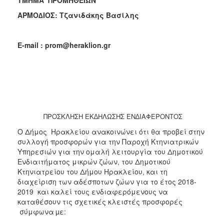
2018
ΑΡΜΟ∆ΙΟΣ: Τζανιδάκης Βασίλης
2017
2016
E-mail : prom@heraklion.gr
2015
2013
ΠΡΟΣΚΛΗΣΗ ΕΚ∆ΗΛΩΣΗΣ ΕΝ∆ΙΑΦΕΡΟΝΤΟΣ
Ο
ΤΟΠΟΣ
Ο Δήμος Ηρακλείου ανακοινώνει ότι θα προβεί στην
ΜΑΣ
συλλογή προσφορών για την Παροχή Κτηνιατρικών
Υπηρεσιών για την ομαλή λειτουργία του Δημοτικού
ΠΟΛΙΤΙΣΜΟΣ
Ενδιαιτήματος μικρών ζώων, του Δημοτικού
Κτηνιατρείου του Δήμου Ηρακλείου, και τη
ΑΝΘΕΚΤΙΚΗ
διαχείριση των αδέσποτων ζώων για το έτος 2018-
ΠΟΛΗ
2019 και καλεί τους ενδιαφερόμενους να
καταθέσουν τις σχετικές κλειστές προσφορές
σύμφωνα
µε: