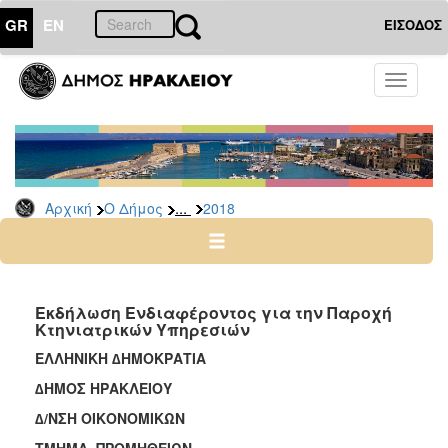
GR
EN
ΕΙΣΟΔΟΣ
Ο
Toggle
ΔΗΜΟΣ
navigati
Διακηρύξεις
-
Δημοπρασίες
Αρχείο
...
Αρχική
Ο Δήμος
2018
2026
2025
2024
Εκδήλωση Ενδιαφέροντος για την Παροχή
2023
Κτηνιατρικών Υπηρεσιών
2022
ΕΛΛΗΝΙΚΗ ∆ΗΜΟΚΡΑΤΙΑ
2021
∆ΗΜΟΣ ΗΡΑΚΛΕΙΟΥ
2020
∆/ΝΣΗ ΟΙΚΟΝΟΜΙΚΩΝ
2019
ΤΜΗΜΑ ΠΡΟΜΗΘΕΙΩΝ