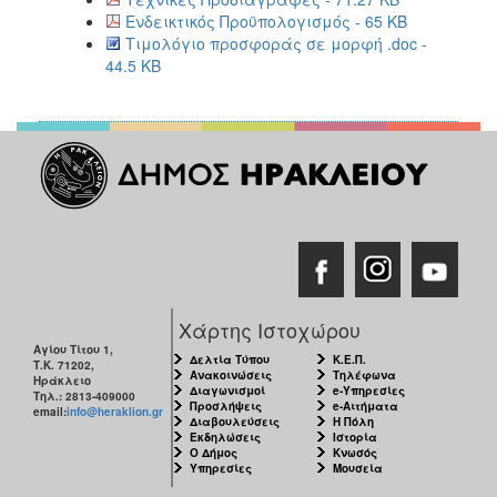
Ενδεικτικός Προϋπολογισμός - 65 KB
Τιμολόγιο προσφοράς σε μορφή .doc -
44.5 KB
Χάρτης Ιστοχώρου
Αγίου Τίτου 1,
Δελτία Τύπου
Κ.Ε.Π.
Τ.Κ. 71202,
Ανακοινώσεις
Τηλέφωνα
Ηράκλειο
Διαγωνισμοί
e-Υπηρεσίες
Τηλ.: 2813-409000
Προσλήψεις
e-Αιτήματα
email:
info@heraklion.gr
Διαβουλεύσεις
Η Πόλη
Εκδηλώσεις
Ιστορία
Ο Δήμος
Κνωσός
Υπηρεσίες
Μουσεία