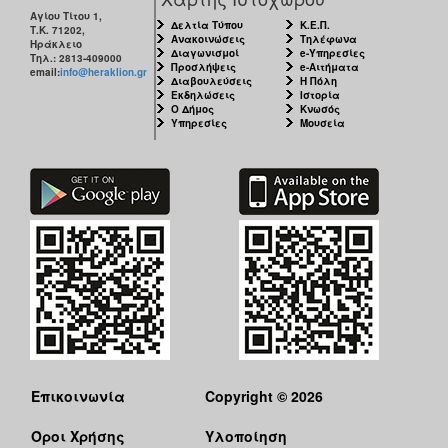
Αγίου Τίτου 1,
Δελτία Τύπου
Κ.Ε.Π.
Τ.Κ. 71202,
Ανακοινώσεις
Τηλέφωνα
Ηράκλειο
Διαγωνισμοί
e-Υπηρεσίες
Τηλ.: 2813-409000
Προσλήψεις
e-Αιτήματα
email:
info@heraklion.gr
Διαβουλεύσεις
Η Πόλη
Εκδηλώσεις
Ιστορία
Ο Δήμος
Κνωσός
Υπηρεσίες
Μουσεία
Επικοινωνία
Copyright © 2026
Όροι Χρήσης
Υλοποίηση