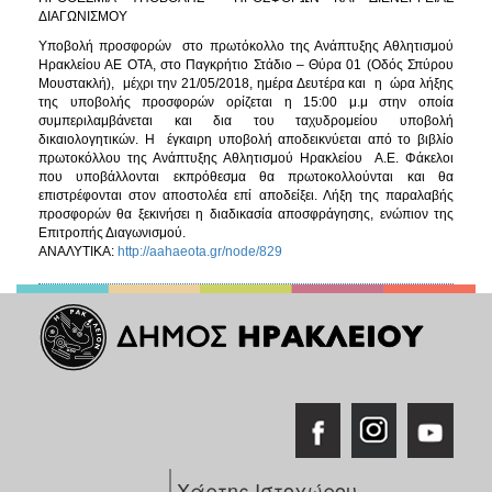
ΔΙΑΓΩΝΙΣΜΟΥ
Υποβολή προσφορών στο πρωτόκολλο της Ανάπτυξης Αθλητισμού
Ηρακλείου ΑΕ ΟΤΑ, στο Παγκρήτιο Στάδιο – Θύρα 01 (Οδός Σπύρου
Μουστακλή), μέχρι την 21/05/2018, ημέρα Δευτέρα και η ώρα λήξης
της υποβολής προσφορών ορίζεται η 15:00 μ.μ στην οποία
συμπεριλαμβάνεται και δια του ταχυδρομείου υποβολή
δικαιολογητικών. Η έγκαιρη υποβολή αποδεικνύεται από το βιβλίο
πρωτοκόλλου της Ανάπτυξης Αθλητισμού Ηρακλείου Α.Ε. Φάκελοι
που υποβάλλονται εκπρόθεσμα θα πρωτοκολλούνται και θα
επιστρέφονται στον αποστολέα επί αποδείξει. Λήξη της παραλαβής
προσφορών θα ξεκινήσει η διαδικασία αποσφράγησης, ενώπιον της
Επιτροπής Διαγωνισμού.
ΑΝΑΛΥΤΙΚΑ:
http://aahaeota.gr/node/829
Χάρτης Ιστοχώρου