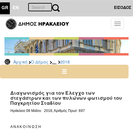
GR
EN
ΕΙΣΟΔΟΣ
Ο
Toggle
ΔΗΜΟΣ
navigati
Διακηρύξεις
-
Δημοπρασίες
Αρχείο
...
Αρχική
Ο Δήμος
2018
2026
2025
2024
Διαγωνισμός για τον Έλεγχο των
2023
στεγάστρων και των πυλώνων φωτισμού του
Παγκρητίου Σταδίου
2022
Ηράκλειο 08 Μαΐου 2018, Αριθμός Πρωτ: 697
2021
2020
Α Ν Α Κ Ο Ι Ν Ω Σ Η
2019