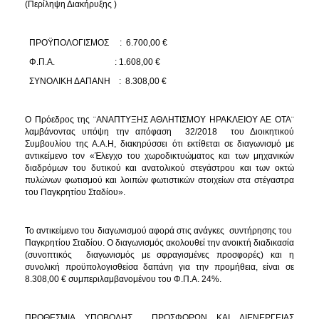
(Περίληψη Διακήρυξης )
2018
2017
ΠΡΟΫΠΟΛΟΓΙΣΜΟΣ
: 6.700,00 €
2016
Φ.Π.Α. : 1.608,00 €
2015
ΣΥΝΟΛΙΚΗ ΔΑΠΑΝΗ : 8.308,00 €
2013
Ο Πρόεδρος της ¨ΑΝΑΠΤΥΞΗΣ ΑΘΛΗΤΙΣΜΟΥ ΗΡΑΚΛΕΙΟΥ ΑΕ ΟΤΑ¨
λαμβάνοντας υπόψη την απόφαση 32/2018 του Διοικητικού
Συμβουλίου της Α.Α.Η, διακηρύσσει ότι εκτίθεται σε διαγωνισμό με
αντικείμενο τον «Έλεγχο του χωροδικτυώματος και των μηχανικών
διαδρόμων του δυτικού και ανατολικού στεγάστρου και των οκτώ
Ο
πυλώνων φωτισμού και λοιπών φωτιστικών στοιχείων στα στέγαστρα
ΤΟΠΟΣ
ΜΑΣ
του Παγκρητίου Σταδίου».
ΠΟΛΙΤΙΣΜΟΣ
Το αντικείμενο του διαγωνισμού αφορά στις ανάγκες συντήρησης του
Παγκρητίου Σταδίου. Ο διαγωνισμός ακολουθεί την ανοικτή διαδικασία
(συνοπτικός διαγωνισμός με σφραγισμένες προσφορές) και η
ΑΝΘΕΚΤΙΚΗ
ΠΟΛΗ
συνολική προϋπολογισθείσα δαπάνη για την προμήθεια, είναι σε
8.308,00 € συμπεριλαμβανομένου του Φ.Π.Α. 24%.
ΠΡΟΘΕΣΜΙΑ ΥΠΟΒΟΛΗΣ ΠΡΟΣΦΟΡΩΝ ΚΑΙ ΔΙΕΝΕΡΓΕΙΑΣ