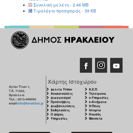
Συνολική μελέτη - 2.46 MB
Τιμολόγιο προσφοράς - 39 KB
Χάρτης Ιστοχώρου
Αγίου Τίτου 1,
Δελτία Τύπου
Κ.Ε.Π.
Τ.Κ. 71202,
Ανακοινώσεις
Τηλέφωνα
Ηράκλειο
Διαγωνισμοί
e-Υπηρεσίες
Τηλ.: 2813-409000
Προσλήψεις
e-Αιτήματα
email:
info@heraklion.gr
Διαβουλεύσεις
Η Πόλη
Εκδηλώσεις
Ιστορία
Ο Δήμος
Κνωσός
Υπηρεσίες
Μουσεία