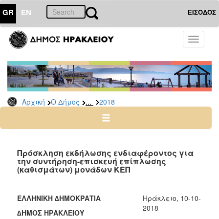
GR
EN
ΕΙΣΟΔΟΣ
Ο
Toggle
ΔΗΜΟΣ
navigati
Διακηρύξεις
-
Δημοπρασίες
Αρχείο
...
Αρχική
Ο Δήμος
2018
2026
2025
2024
Πρόσκληση εκδήλωσης ενδιαφέροντος για
2023
την συντήρηση-επισκευή επίπλωσης
(καθισμάτων) μονάδων ΚΕΠ
2022
2021
ΕΛΛΗΝΙΚΗ ∆ΗΜΟΚΡΑΤΙΑ
Ηράκλειο, 10-10-
2020
2018
∆ΗΜΟΣ ΗΡΑΚΛΕΙΟΥ
2019