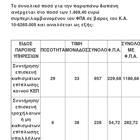
Το συνολικό ποσό για την παραπάνω δαπάνη
ανέρχεται στο ποσό των 1.469,40 ευρώ
συµπεριλαµβανοµένου του ΦΠΑ σε βάρος του
Κ.Α.
10-6265.005
και αναλύεται ως εξής:
ΕΙΔΟΣ
ΤΙΜΗ
ΣΥΝΟΛ
ΠΑΡΟΧΗΣ
ΠΟΣΟΤΗΤΑ
ΜΟΝΑΔΟΣ
ΣΥΝΟΛΟ
Φ.Π.Α.
ΜΕ
ΥΠΗΡΕΣΙΩΝ
Φ.Π.Α.
Συντήρηση/
επισκευή
καθισμάτων
29
33
957
229,68
1186,68
επίπλωσης
κοινού ΚΕΠ
Συντήρηση/
επισκευή
τροχήλατων
ή μη
6
38
228
54,72
282,72
καθισμάτων
επίπλωσης
υπαλλήλων