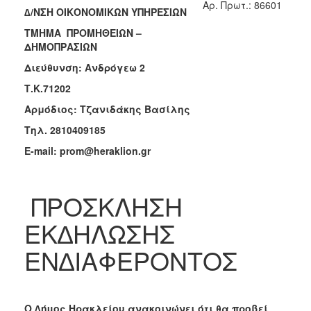
Aρ. Πρωτ.: 86601
∆/ΝΣΗ ΟΙΚΟΝΟΜΙΚΩΝ ΥΠΗΡΕΣΙΩΝ
2018
ΤΜΗΜΑ ΠΡΟΜΗΘΕΙΩΝ –
2017
ΔΗΜΟΠΡΑΣΙΩΝ
2016
Διεύθυνση: Ανδρόγεω 2
2015
Τ.Κ.71202
2013
Αρμόδιος: Τζανιδάκης Βασίλης
Τηλ. 2810409185
E-mail: prom@heraklion.gr
Ο
ΤΟΠΟΣ
ΜΑΣ
ΠΡΟΣΚΛΗΣΗ
ΠΟΛΙΤΙΣΜΟΣ
ΕΚ∆ΗΛΩΣΗΣ
ΕΝ∆ΙΑΦΕΡΟΝΤΟΣ
ΑΝΘΕΚΤΙΚΗ
ΠΟΛΗ
Ο ∆ήµος Ηρακλείου ανακοινώνει ότι θα προβεί