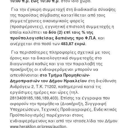
10:00 π.μ. έως 10:30 π.μ
. στον ίδιο χώρο.
Για την έγκυρη συμμετοχή στη διαδικασία σύναψης
της παρούσας σύμβασης κατατίθεται από τους
συμμετέχοντες οικονομικούς φορείς
(προσφέροντες), εγγυητική επιστολή συμμετοχής η
οποία καλύπτει
το δύο (2) επί τοις % της
προϋπολογισθείσας δαπάνης προ Φ.Π.Α
. και
ανέρχεται στο ποσό των
483,87 ευρώ
.
Για περισσότερες πληροφορίες σχετικά με τους
όρους και τα δικαιολογητικά συμμετοχής στο
διαγωνισμό καθώς και για την παραλαβή της
προκήρυξης οι ενδιαφερόμενοι μπορούν να
απευθύνονται
στο Τμήμα Προμηθειών-
Δημοπρασιών του Δήμου Ηρακλείου
στη διεύθυνση
Ανδρόγεω 2, Τ.Κ. 71202, καθημερινά κατά τις
εργάσιμες ημέρες και ώρες (τηλ.
2813409185,186,189,403). Επίσης τα έγγραφα που
αφορούν την προμήθεια (Διακήρυξη, Συγγραφή
Υποχρεώσεων, Τεχνικές Προδιαγραφές, Ενδεικτικός
Προϋπολογισμός) παρέχονται στους
ενδιαφερόμενους και από την ιστοσελίδα του Δήμου
www
.
heraklion
.
gr
/
press
/
auction
.