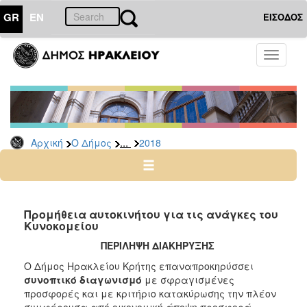
GR
EN
ΕΙΣΟΔΟΣ
Ο
Toggle
ΔΗΜΟΣ
navigati
Διακηρύξεις
-
Δημοπρασίες
Αρχείο
...
Αρχική
Ο Δήμος
2018
2026
2025
2024
Προμήθεια αυτοκινήτου για τις ανάγκες του
2023
Κυνοκομείου
2022
ΠΕΡΙΛΗΨΗ ΔΙΑΚΗΡΥΞΗΣ
2021
Ο Δήμος Ηρακλείου Κρήτης επαναπροκηρύσσει
συνοπτικό διαγωνισμό
με σφραγισμένες
2020
προσφορές και με κριτήριο κατακύρωσης
την πλέον
2019
συμφέρουσα από οικονομική άποψη προσφορά,