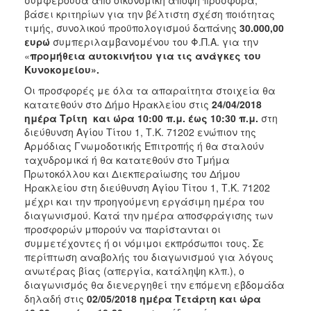
βάσει κριτηρίων για την βέλτιστη σχέση ποιότητας
2018
τιμής, συνολικού προϋπολογισμού δαπάνης
30.000,00
2017
ευρώ
συμπεριλαμβανομένου του Φ.Π.Α. για την
«
προμήθεια αυτοκινήτου για τις ανάγκες του
2016
Κυνοκομείου».
2015
Οι προσφορές με όλα τα απαραίτητα στοιχεία θα
2013
κατατεθούν στο Δήμο Ηρακλείου στις
24/04/2018
ημέρα Τρίτη και ώρα 10:00 π.μ. έως 10:30 π.μ.
στη
διεύθυνση Αγίου Τίτου 1, Τ.Κ. 71202 ενώπιον της
Αρμόδιας Γνωμοδοτικής Επιτροπής ή θα σταλούν
ταχυδρομικά ή θα κατατεθούν στο Τμήμα
Ο
Πρωτοκόλλου και Διεκπεραίωσης του Δήμου
ΤΟΠΟΣ
Ηρακλείου στη διεύθυνση Αγίου Τίτου 1, Τ.Κ. 71202
ΜΑΣ
μέχρι και την προηγούμενη εργάσιμη ημέρα του
διαγωνισμού. Κατά την ημέρα αποσφράγισης των
ΠΟΛΙΤΙΣΜΟΣ
προσφορών μπορούν να παρίστανται οι
συμμετέχοντες ή οι νόμιμοι εκπρόσωποι τους. Σε
ΑΝΘΕΚΤΙΚΗ
περίπτωση αναβολής του διαγωνισμού για λόγους
ΠΟΛΗ
ανωτέρας βίας (απεργία, κατάληψη κλπ.), ο
διαγωνισμός θα διενεργηθεί την επόμενη εβδομάδα
δηλαδή στις
02/05/2018 ημέρα Τετάρτη και ώρα