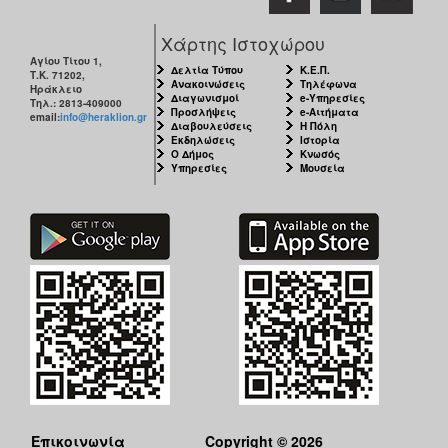
Χάρτης Ιστοχώρου
Αγίου Τίτου 1,
Δελτία Τύπου
Κ.Ε.Π.
Τ.Κ. 71202,
Ανακοινώσεις
Τηλέφωνα
Ηράκλειο
Διαγωνισμοί
e-Υπηρεσίες
Τηλ.: 2813-409000
Προσλήψεις
e-Αιτήματα
email:
info@heraklion.gr
Διαβουλεύσεις
Η Πόλη
Εκδηλώσεις
Ιστορία
Ο Δήμος
Κνωσός
Υπηρεσίες
Μουσεία
Επικοινωνία
Copyright © 2026