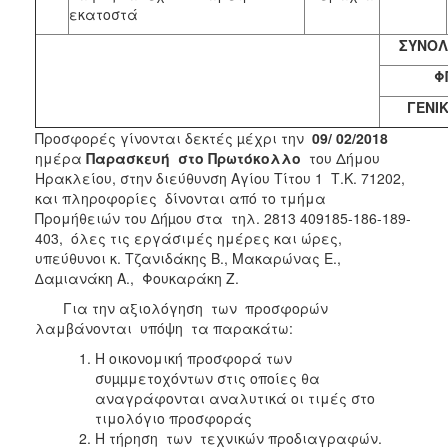
εκατοστά
ΣΥΝΟΛ
Φ
ΓΕΝΙ
Προσφορές γίνονται δεκτές µέχρι την
09/ 02/2018
ημέρα
Παρασκευή στο Πρωτόκολλο
του Δήμου
Ηρακλείου, στην διεύθυνση Αγίου Τίτου 1 Τ.Κ. 71202,
και πληροφορίες δίνονται από το τμήμα
Προμήθειών του ∆ήµου στα τηλ. 2813 409185-186-189-
403, όλες τις εργάσιμές ημέρες και ώρες,
υπεύθυνοι κ. Τζανιδάκης Β., Μακαρώνας Ε.,
∆αµιανάκη Α., Φουκαράκη Ζ.
Για την αξιολόγηση των προσφορών
λαμβάνονται υπόψη τα παρακάτω:
Η οικονομική προσφορά των
συµµμετοχόντων στις οποίες θα
αναγράφονται αναλυτικά οι τιμές στο
τιμολόγιο προσφοράς
Η τήρηση των τεχνικών προδιαγραφών.