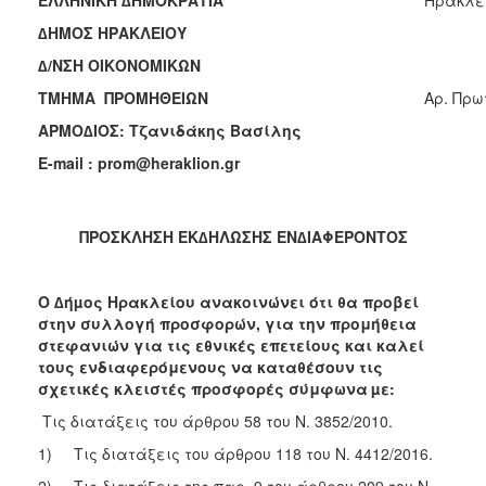
2018
∆ΗΜΟΣ ΗΡΑΚΛΕΙΟΥ
2017
∆/ΝΣΗ ΟΙΚΟΝΟΜΙΚΩΝ
2016
ΤΜΗΜΑ ΠΡΟΜΗΘΕΙΩΝ
Aρ. Πρω
2015
ΑΡΜΟ∆ΙΟΣ: Τζανιδάκης Βασίλης
2013
E-mail : prom@heraklion.gr
ΠΡΟΣΚΛΗΣΗ ΕΚ∆ΗΛΩΣΗΣ ΕΝ∆ΙΑΦΕΡΟΝΤΟΣ
Ο
ΤΟΠΟΣ
ΜΑΣ
Ο ∆ήµος Ηρακλείου ανακοινώνει ότι θα προβεί
στην συλλογή προσφορών, για την προμήθεια
ΠΟΛΙΤΙΣΜΟΣ
στεφανιών για τις εθνικές επετείους και καλεί
τους ενδιαφερόμενους να καταθέσουν τις
σχετικές κλειστές προσφορές σύμφωνα
µε:
ΑΝΘΕΚΤΙΚΗ
ΠΟΛΗ
Τις διατάξεις του άρθρου 58 του Ν. 3852/2010.
1) Τις διατάξεις του άρθρου 118 του Ν. 4412/2016.
2) Τις διατάξεις της παρ. 9 του άρθρου 209 του Ν.