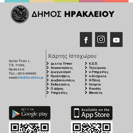
Χάρτης Ιστοχώρου
Αγίου Τίτου 1,
Δελτία Τύπου
Κ.Ε.Π.
Τ.Κ. 71202,
Ανακοινώσεις
Τηλέφωνα
Ηράκλειο
Διαγωνισμοί
e-Υπηρεσίες
Τηλ.: 2813-409000
Προσλήψεις
e-Αιτήματα
email:
info@heraklion.gr
Διαβουλεύσεις
Η Πόλη
Εκδηλώσεις
Ιστορία
Ο Δήμος
Κνωσός
Υπηρεσίες
Μουσεία