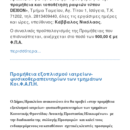
προμήθεια και τοποθέτηση ραφιών τύπου
DEXION
»
, Τμήμα Ταμείου, Αγ. Τίτου 1, Ισόγειο, Τ.Κ.
71202, τηλ. 2813409440, όλες τις εργάσιμες ημέρες
και ώρες, υπεύθυνος:
Κάββαλος Νικόλαος
.
Ο συνολικός προϋπολογισμός της Προμήθειας που
επισυνάπτεται, ανέρχεται στο ποσό των
900,00
€
με
Φ.Π.Α.
περισσότερα...
Προμήθεια εξοπλισμού ιατρείων-
φυσικοθεραπευτηρίων των τμημάτων
Κοι.Φ.Α.Π.Η.
Ο Δήμος Ηρακλείου ανακοινώνει ότι θα προβεί «στην προμήθεια
εξοπλισμού ιατρείων- φυσικοθεραπευτηρίων των τμημάτων
Κοινοτικής Φροντίδας- Ανοικτής Προστασίας Ηλικιωμένων»
με
την διαδικασία της
συλλογής Προσφορών
και καλεί τους
ενδιαφερόμενους να καταθέσουν
σχετικές κλειστές
προσφορές