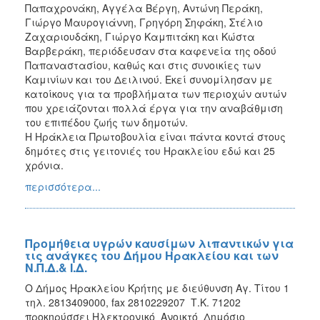
Παπαχρονάκη, Αγγέλα Βέργη, Αντώνη Περάκη,
Γιώργο Μαυρογιάννη, Γρηγόρη Σηφάκη, Στέλιο
Ζαχαριουδάκη, Γιώργο Καμπιτάκη και Κώστα
Βαρβεράκη, περιόδευσαν στα καφενεία της οδού
Παπαναστασίου, καθώς και στις συνοικίες των
Καμινίων και του Δειλινού. Εκεί συνομίλησαν με
κατοίκους για τα προβλήματα των περιοχών αυτών
που χρειάζονται πολλά έργα για την αναβάθμιση
του επιπέδου ζωής των δημοτών.
Η Ηράκλεια Πρωτοβουλία είναι πάντα κοντά στους
δημότες στις γειτονιές του Ηρακλείου εδώ και 25
χρόνια.
περισσότερα...
Προμήθεια υγρών καυσίμων λιπαντικών για
τις ανάγκες του Δήμου Ηρακλείου και των
Ν.Π.Δ.& Ι.Δ.
Ο Δήμος Ηρακλείου Κρήτης με διεύθυνση Αγ. Τίτου 1
τηλ. 2813409000, fax 2810229207 Τ.Κ. 71202
προκηρύσσει Ηλεκτρονικό Ανοικτό Δημόσιο