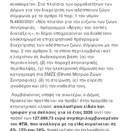
2018
κυνοκομείου. Στα πλαίσια των αρμοδιοτήτων των
Δήμων για την διαχείριση των αδέσποτων ζώων
2017
σύμφωνα με το άρθρο 10 παρ. 1 του νόμου
2016
Ν.4830/2021 «Νέο πλαίσιο για την ευζωία των ζώων
συντροφιάς - πρόγραμμα «Άργος» και λοιπές
2015
διατάξεις», οι δήμοι υποχρεούνται να διαθέτουν
2013
ολοκληρωμένο επιχειρησιακό πρόγραμμα
διαχείρισης των αδέσποτων ζώων, σύμφωνα με την
παρ. 2 του άρθρου 3, το οποίο περιλαμβάνει κατ’
ελάχιστον σε δωδεκάμηνη βάση: (α) την
περισυλλογή, (β) την παροχή κτηνιατρικής
ΔΗΜΟΤΗΣ
περίθαλψης, (γ) την ηλεκτρονική σήμανση και την
καταγραφή στο ΕΜΖΣ (Εθνικό Μητρώο Ζώων
ΕΠΙΣΚΕΠΤΗΣ
Συντροφιάς), (δ) τη στείρωση, (ε) την εύρεση
αναδόχου και (στ) την υιοθεσία τους.
ΗΡΑΚΛΕΙΟ
Λαμβάνοντας υπόψη τα ανωτέρω, ο Δήμος
ΓΙΑ...
Ηρακλείου προτίθεται να προβεί στην προμήθεια
κτηνιατρικού υλικού,
αναλωσίμων ειδών και
τροφών για σκύλους για το έτος 2026
αντί του
ποσού των
127.699,73
ευρώ συμπεριλαμβανομένου
του ΦΠΑ, που ανάλογα με τα είδη κυμαίνεται σε
6%, 13% και 24%,
προκειμένου να καλυφθούν οι