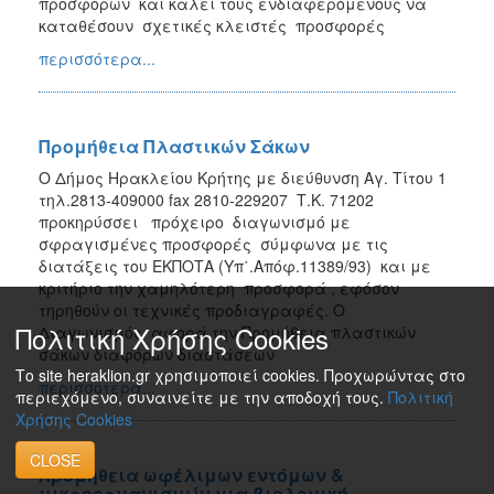
προσφορών και καλεί τους ενδιαφερόμενους να
καταθέσουν σχετικές κλειστές προσφορές
περισσότερα...
Προμήθεια Πλαστικών Σάκων
Ο Δήμος Ηρακλείου Κρήτης με διεύθυνση Αγ. Τίτου 1
τηλ.2813-409000 fax 2810-229207 Τ.Κ. 71202
προκηρύσσει πρόχειρο διαγωνισμό με
σφραγισμένες προσφορές σύμφωνα με τις
διατάξεις του ΕΚΠΟΤΑ (Υπ΄.Απόφ.11389/93) και με
κριτήριο την χαμηλότερη προσφορά , εφόσον
τηρηθούν οι τεχνικές προδιαγραφές. Ο
Πολιτική Χρήσης Cookies
Διαγωνισμός αφορά την Προμήθεια πλαστικών
σάκων διαφόρων διαστάσεων
Το site heraklion.gr χρησιμοποιεί cookies. Προχωρώντας στο
περισσότερα...
περιεχόμενο, συναινείτε με την αποδοχή τους.
Πολιτική
Χρήσης Cookies
CLOSE
Προμήθεια ωφέλιμων εντόμων &
μικροοργανισμών για βιολογική