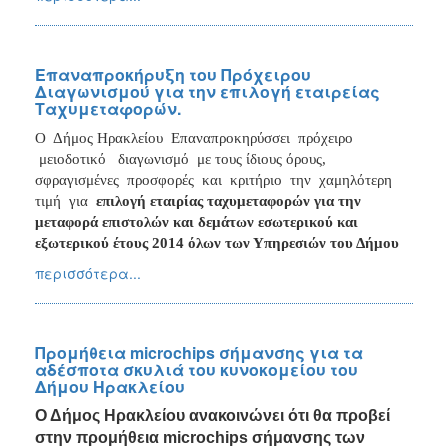
Επαναπροκήρυξη του Πρόχειρου
Διαγωνισμού για την επιλογή εταιρείας
Ταχυμεταφορών.
Ο
Δήμος Ηρακλείου
Επαναπροκηρύσσει
πρόχειρο
μειοδοτικό
διαγωνισμό
με τους ίδιους όρους,
σφραγισμένες
προσφορές
και
κριτήριο
την
χαμηλότερη
τιμή
για
επιλογή εταιρίας ταχυμεταφορών για την
μεταφορά επιστολών και δεμάτων εσωτερικού και
εξωτερικού έτους 2014 όλων των Υπηρεσιών του Δήμου
περισσότερα...
Προμήθεια microchips σήμανσης για τα
αδέσποτα σκυλιά του κυνοκομείου του
Δήμου Ηρακλείου
Ο Δήμος Ηρακλείου ανακοινώνει ότι θα προβεί
στην προμήθεια
microchips
σήμανσης των