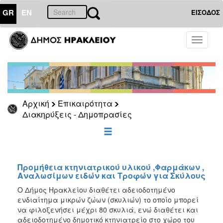
GR
EN
ΕΙΣΟΔΟΣ
ΕΠΙΚΑΙΡΟΤΗΤΑ
Toggle
navigati
Διακηρύξεις
-
Δημοπρασίες
Αρχείο
Αρχική
Επικαιρότητα
2026
Διακηρύξεις - Δημοπρασίες
2025
2024
2023
2022
Προμήθεια κτηνιατρικού υλικού ,Φαρμάκων ,
Αναλωσίμων ειδών και Τροφών για Σκύλους
2021
O Δήμος Ηρακλείου διαθέτει αδειοδοτημένο
2020
ενδιαίτημα μικρών ζώων (σκυλιών) το οποίο μπορεί
να φιλοξενήσει μέχρι 80 σκυλιά, ενώ διαθέτει και
2019
αδειοδοτημένο δημοτικό κτηνιατρείο στο χώρο του