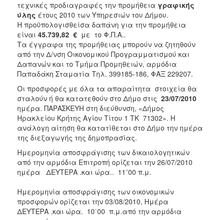
2018
τεχνικές προδιαγραφές την προμήθεια
γραφικής
ύλης
έτους 2010 των Υπηρεσιών του Δήμου.
2017
Η προϋπολογισθείσα δαπάνη για την προμήθεια
2016
είναι
45.739,82 €
με το Φ.Π.Α..
Τα έγγραφα της προμήθειας μπορούν να ζητηθούν
2015
από την Δ/νση Οικονομικού Προγραμματισμού και
2013
Δαπανών και το Τμήμα Προμηθειών, αρμόδια
Παπαδάκη Σταματία Τηλ. 399185-186, ΦΑΞ 229207.
Οι προσφορές με όλα τα απαραίτητα στοιχεία θα
σταλούν ή θα κατατεθούν στο Δήμο στις
23/07/2010
ημέρα. ΠΑΡΑΣΚΕΥΗ στη διεύθυνση, «Δήμος
ΔΗΜΟΤΗΣ
Ηρακλείου Κρήτης Αγίου Τίτου 1 ΤΚ 71302». Η
ανάλογη αίτηση θα κατατίθεται στο Δήμο την ημέρα
ΕΠΙΣΚΕΠΤΗΣ
της διεξαγωγής της δημοπρασίας.
Ημερομηνία αποσφράγισης των δικαιολογητικών
ΗΡΑΚΛΕΙΟ
ΓΙΑ...
από την αρμόδια Επιτροπή ορίζεται την 26/07/2010
ημέρα ΔΕΥΤΕΡΑ .και ώρα.. 11¨00 π.μ.
Ημερομηνία αποσφράγισης των οικονομικών
προσφορών ορίζεται την 03/08/2010, Ημέρα
ΔΕΥΤΕΡΑ .και ώρα. 10΄00 π.μ.από την αρμόδια