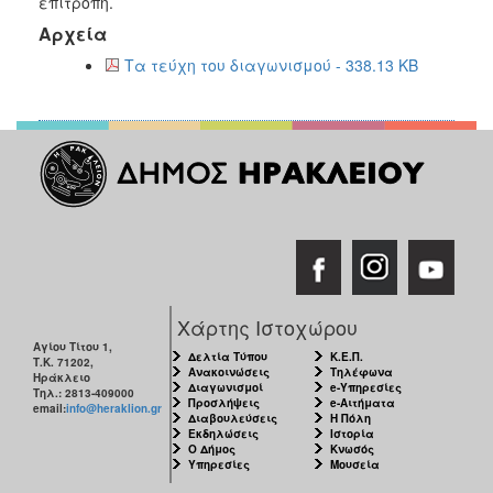
επιτροπή.
Αρχεία
Τα τεύχη του διαγωνισμού - 338.13 KB
Χάρτης Ιστοχώρου
Αγίου Τίτου 1,
Δελτία Τύπου
Κ.Ε.Π.
Τ.Κ. 71202,
Ανακοινώσεις
Τηλέφωνα
Ηράκλειο
Διαγωνισμοί
e-Υπηρεσίες
Τηλ.: 2813-409000
Προσλήψεις
e-Αιτήματα
email:
info@heraklion.gr
Διαβουλεύσεις
Η Πόλη
Εκδηλώσεις
Ιστορία
Ο Δήμος
Κνωσός
Υπηρεσίες
Μουσεία