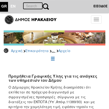
GR
EN
ΕΙΣΟΔΟΣ
ΕΠΙΚΑΙΡΟΤΗΤΑ
Toggle
navigati
Διακηρύξεις
-
Δημοπρασίες
Αρχείο
...
Αρχική
Επικαιρότητα
Αρχείο
2026
2025
2024
2023
Προμήθεια Γραφικής Ύλης για τις ανάγκες
των υπηρεσιών του Δήμου
2022
Ο Δήμαρχος Ηρακλείου Κρήτης διακηρύσσει ότι
2021
εκτίθεται σε πρόχειρο διαγωνισμό με
2020
σφραγισμένες προσφορές σύμφωνα με τις
διατάξεις του ΕΚΠΟΤΑ (Υπ΄.Απόφ.11389/93) και με
2019
κριτήριο την χαμηλότερη τιμή, εφόσον τηρούν τις