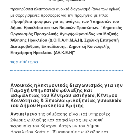
προκηρύσσει ηλεκτρονικό ανοικτό διαγωνισμό (άνω των ορίων)
με σφραγισμένες προσφορές για την προμήθεια με τίτλο:
«
Προμήθεια τροφίμων για τις ανάγκες των Υπηρεσιών του
Δήμου Ηρακλείου και των Νομικών Προσώπων. “Δημοτικός
Οργανισμός Προσχολικής Αγωγής-Φροντίδας και Μαζικής
Άθλησης Ηρακλείου (Δ.Ο.Π.Α.Φ.Μ.Α.Η), Σχολική Επιτροπή
Δευτεροβάθμιας Εκπαίδευσης, Δημοτική Κοινωφελής
Επιχείρηση Ηρακλείου (ΔΗ.Κ.Ε.Η)”
περισσότερα...
Ανοικτός ηλεκτρονικός διαγωνισμός για την
Παροχή υπηρεσιών φύλαξης και
ασφάλειας του Κέντρου αστέγων, Κέντρου
Κοινότητας & Ξενώνα φιλοξενίας γυναικών
του Δήμου Ηρακλείου Κρήτης
Αντικείμενο
της σύμβασης είναι
(α) υπηρεσίες
24ωρης φύλαξης και ασφάλειας με φυσική
παρουσία του Κέντρου Αστέγων του Δήμου
Ηρακλείου Κρήτης, (β) υπηρεσίες φύλαξης και