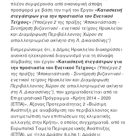
πλέον συμφέρουσα από οικονομική άποψη
προσφορά με βάση την τιμή του Έργου
«Κατασκευή
στεγάστρων για την προστασία του Ενετικού
Τείχους»
(Υποέργο 2 της πράξης “Αποκατάσταση -
Συντήρηση βυζαντινού - ενετικού τείχους Ηρακλείου
και Διαμόρφωση Περιβάλλοντος Χώρου σε
απαλλοτριωμένο ακίνητο στη Λ. Δικαιοσύνης”)
Ενημερώνουμε ότι, ο Δήμος Ηρακλείου διακηρύσσει
ανοικτό ηλεκτρονικό διαγωνισμό για τη σύναψη
σύμβασης του έργου
«Κατασκευή στεγάστρων για
την προστασία του Ενετικού Τείχους»
(Υποέργο 2
της πράξης “Αποκατάσταση - Συντήρηση βυζαντινού -
ενετικού τείχους Ηρακλείου και Διαμόρφωση
Περιβάλλοντος Χώρου σε απαλλοτριωμένο ακίνητο
στη Λ. Δικαιοσύνης”),
που χρηματοδοτείται από το
Επιχειρησιακό Πρόγραμμα «Κρήτη 2014 – 2020
(ΕΤΠΑ)», Άξονας Προτεραιότητας 2 «Βιώσιμη
Ανάπτυξη με αναβάθμιση του περιβάλλοντος και
αντιμετώπιση των επιπτώσεων της κλιματικής
αλλαγής στην Κρήτη», ο οποίος συγχρηματοδ. από το
Ευρωπαϊκό Ταμείο Περιφερειακής Ανάπτυξης
(ΕΤΠΑ), με τίτλο Δράσης 6.c.he.1: Δράσεις