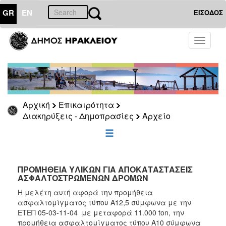
GR
EN
ΕΙΣΟΔΟΣ
ΕΠΙΚΑΙΡΟΤΗΤΑ
Toggle
navigati
Διακηρύξεις
-
Δημοπρασίες
Αρχείο
Αρχική
Επικαιρότητα
2026
Διακηρύξεις - Δημοπρασίες
Αρχείο
2025
2024
2023
2022
ΠΡΟΜΗΘΕΙΑ ΥΛΙΚΩΝ ΓΙΑ ΑΠΟΚΑΤΑΣΤΑΣΕΙΣ
ΑΣΦΑΛΤΟΣΤΡΩΜΕΝΩΝ ΔΡΟΜΩΝ
2021
Η μελέτη αυτή αφορά την προμήθεια
2020
ασφαλτομίγματος τύπου Α12,5 σύμφωνα με την
ΕΤΕΠ 05-03-11-04 με μεταφορά 11.000 ton, την
2019
προμήθεια ασφαλτομίγματος τύπου Α10 σύμφωνα