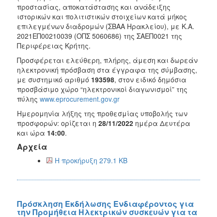
προστασίας, αποκατάστασης και ανάδειξης
ιστορικών και πολιτιστικών στοιχείων κατά μήκος
επιλεγμένων διαδρομών (ΣΒΑΑ Ηρακλείου), με Κ.Α.
2021ΕΠ00210039 (ΟΠΣ 5060686) της ΣΑΕΠ0021 της
Περιφέρειας Κρήτης.
Προσφέρεται ελεύθερη, πλήρης, άμεση και δωρεάν
ηλεκτρονική πρόσβαση στα έγγραφα της σύμβασης,
με συστημικό αριθμό
193598
, στον ειδικό δημόσια
προσβάσιμο χώρο “ηλεκτρονικοί διαγωνισμοί” της
πύλης
www.eprocurement.gov.gr
Ημερομηνία λήξης της προθεσμίας υποβολής των
προσφορών: ορίζεται η
28/11/2022
ημέρα Δευτέρα
και ώρα
14:00
.
Αρχεία
Η προκήρυξη 279.1 KB
Πρόσκληση Εκδήλωσης Ενδιαφέροντος για
την Προμήθεια Ηλεκτρικών συσκευών για τα