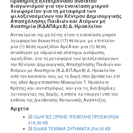
Προκήρυξη ηλεκτρονικού ανοικτού
διαγωνισμού για την ενοικίαση μικρού
λεωφορείου για τη μεταφορά των
φιλοξενούμενων του Κέντρου Δημιουργικής
Απασχόλησης Παιδιών και Ατόμων με
Αναπηρία (ΚΔΑΠΑμεΑ) Δ. Ηρακλείου
Αντικείμενο της μελέτης είναι η ενοικίαση μικρού
λεωφορείου δεκαεπτά (17) θέσεων, με επιπλέον
μια (1) θέση αμαξιδίου ΑμεΑ και μια (1) θέση
συνοδηγού με υδραυλικό σύστημα ανύψωσης
αμαξιδίου, για τη μεταφορά των φιλοξενούμενων
του Κέντρου Δημιουργικής Απασχόλησης Παιδιών και
Ατόμων με Αναπηρία (Κ.Δ.Α.Π.ΑμεΑ) Δ. Ηρακλείου
από την κατοικία τους ως τη δομή (που βρίσκεται επί
της οδού Αρχιεπισκόπου Μακαρίου 7, Ηράκλειο
Κρήτης) και αντιστρόφως και για τις δυο βάρδιες
λειτουργίας της δομής, η οποία λειτουργεί υπό την
ευθύνη της Διεύθυνσης Κοινωνικής Ανάπτυξης.
Αρχεία
ΟΔΗΓΙΕΣ ΟΡΘΗΣ ΥΠΟΒΟΛΗΣ ΠΡΟΣΦΟΡΩΝ
418.28 KB
ΕΙΔΙΚΑ ΤΕΧΝΙΚΑ ΖΗΤΗΜΑΤΑ 254.02 KB