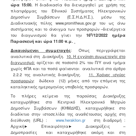
ώρα 15:00.
Η διαδικασία θα διενεργηθεί με χρήση της
πλατφόρμας του Εθνικού Συστήματος Ηλεκτρονικών
Δημοσίων Συμβάσεων (Ε.Σ.Η.Δ.Η.Σ.), μέσω της
Διαδικτυακής πύλης www.promitheus.gov.gr του ως άνω
συστήματος και το άνοιγμα των προσφορών –διενέργεια
η
του διαγωνισμού θα γίνει την
16
/12/2022 ημέρα
Παρασκευή και ώρα 11:00 π.μ.
Δικαιούμενοι συμμετοχής
: Όπως περιγράφεται
αναλυτικά στη Διακήρυξη.
10.
Η εγγύηση συμμετοχής στο
διαγωνισμό
:
ορίζεται σε ποσοστό 2% του Π/Υ ανά τμήμα
χωρίς ΦΠΑ και τα ποσά φαίνονται αναλυτικά στο άρθρο
2.2.2 της αναλυτικής διακήρυξης.
11. Χρόνος ισχύος
προσφορών
: δώδεκα (12) μήνες από την επόμενη της
καταληκτικής ημερομηνίας υποβολής προσφορών.
Το πλήρες κείμενο της παρούσας Διακήρυξης
καταχωρήθηκε στο Κεντρικό Ηλεκτρονικό Μητρώο
Δημοσίων Συμβάσεων (ΚΗΜΔΗΣ), καταχωρήθηκε στο
διαδίκτυο στην ιστοσελίδα της αναθέτουσας αρχής στη
διεύθυνση (URL) :
www.heraklion.gr
στη διαδρομή :
Αρχική► Επικαιρότητα► Διακηρύξεις –
Δημοπρασίες
και καταχωρήθηκε ακόμη και στη