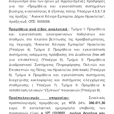
διαγωνισμό άνω των ορίων με σφραγισμένες προσφορές
για την «Προμήθεια και εγκατάσταση συστημάτων
βιώσιμης κινητικότητας & έξυπνης πόλης Υποέργο 4,5,6,7,8
της πράξης: “ Ανοικτό Κέντρο Εμπορίου Δήμου Ηρακλείου”,
πράξη κωδ. ΟΠΣ: 5035058.
Προμήθεια ανά είδος αναλυτικά
: Τμήμα 1: Προμήθεια
και εγκατάσταση ηλεκτροκίνητων ποδηλάτων και
σταθμών, στο πλαίσιο βελτίωσης της προσβασιμότητας,
της περιοχής "Ανοικτού Κέντρου Εμπορίου" Ηρακλείου
(Υποέργο 4), Τμήμα 2: Προμήθεια και εγκατάσταση
συστήματος ασύρματης πρόσβασης στο Διαδίκτυο (free wifi
για επισκέπτες) (Υποέργο 5), Τμήμα 3: Προμήθεια
Διαδραστικού Συστήματος Πληροφόρησης Πολιτών και
Επισκεπτών της Πόλης του Ηρακλείου (info kiosk) (Υποέργο
6). Τμήμα 4: Προμήθεια και εγκατάσταση συστήματος
διαχείρισης κυκλοφορίας και συστήματος ελεγχόμενης
στάθμευσης ( Υποέργο 7). Τμήμα 5: Προμήθεια &
τοποθέτηση ηλιακών "έξυπνων" παγκακιών (Υποέργο 8).
Προϋπολογισμός υπηρεσίας:
Συνολικός
προϋπολογισμός προμήθειας με ΦΠΑ 24%:
346.411,36
ευρώ. Η καταληκτική ημερομηνία υποβολής των
η
προσφορών είναι
η 12
/12/2022
,
ημέρα Δευτέρα και