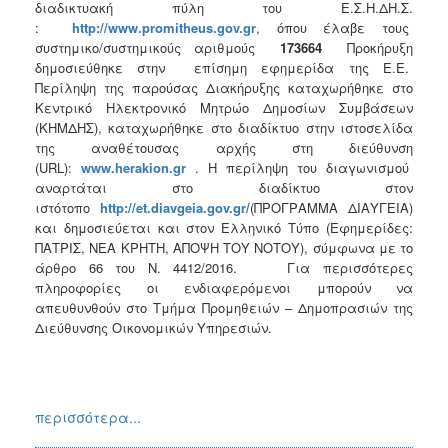
διαδικτυακή πύλη του Ε.Σ.Η.ΔΗ.Σ.
:
http
://
www
.
promitheus
.
gov
.
gr
, όπου έλαβε τους
συστημικο/συστημικούς αριθμούς
173664
Προκήρυξη
δημοσιεύθηκε στην επίσημη εφημερίδα της Ε.Ε.
Περίληψη της παρούσας Διακήρυξης καταχωρήθηκε στο
Κεντρικό Ηλεκτρονικό Μητρώο Δημοσίων Συμβάσεων
(ΚΗΜΔΗΣ), καταχωρήθηκε στο διαδίκτυο στην ιστοσελίδα
της αναθέτουσας αρχής στη διεύθυνση
(URL):
www
.
herakion
.
gr
. Η περίληψη του διαγωνισμού
αναρτάται στο διαδίκτυο στον
ιστότοπο
http
://
et
.
diavgeia
.
gov
.
gr
/
(ΠΡΟΓΡΑΜΜΑ ΔΙΑΥΓΕΙΑ)
και δημοσιεύεται και στον Ελληνικό Τύπο (Εφημερίδες:
ΠΑΤΡΙΣ, ΝΕΑ ΚΡΗΤΗ, ΑΠΟΨΗ ΤΟΥ ΝΟΤΟΥ), σύμφωνα με το
άρθρο 66 του Ν. 4412/2016.
Για περισσότερες
πληροφορίες οι ενδιαφερόμενοι μπορούν να
απευθυνθούν στο Τμήμα Προμηθειών – Δημοπρασιών της
Διεύθυνσης Οικονομικών Υπηρεσιών.
περισσότερα...