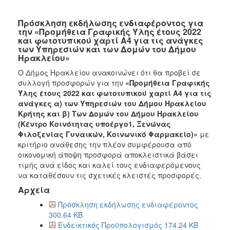
Πρόσκληση εκδήλωσης ενδιαφέροντος για
την «Προμήθεια Γραφικής Ύλης έτους 2022
και φωτοτυπικού χαρτί Α4 για τις ανάγκες
των Υπηρεσιών και των Δομών του Δήμου
Ηρακλείου»
Ο Δήμος Ηρακλείου ανακοινώνει ότι θα προβεί σε
συλλογή προσφορών για την
«Προμήθεια Γραφικής
Ύλης έτους 2022 και φωτοτυπικού χαρτί Α4 για τις
ανάγκες α) των Υπηρεσιών του Δήμου Ηρακλείου
Κρήτης και β) Των Δομών του Δήμου Ηρακλείου
(Κέντρο Κοινότητας υποέργο1, Ξενώνας
Φιλοξενίας Γυναικών, Κοινωνικό Φαρμακείο)»
με
κριτήριο ανάθεσης την πλέον συμφέρουσα από
οικονομική άποψη προσφορά αποκλειστικά βάσει
τιμής ανά είδος
και καλεί τους ενδιαφερόμενους
να καταθέσουν τις σχετικές κλειστές προσφορές.
Αρχεία
Πρόσκληση εκδήλωσης ενδιαφέροντος
300.64 KB
Ενδεικτικός Προϋπολογισμός 174.24 KB