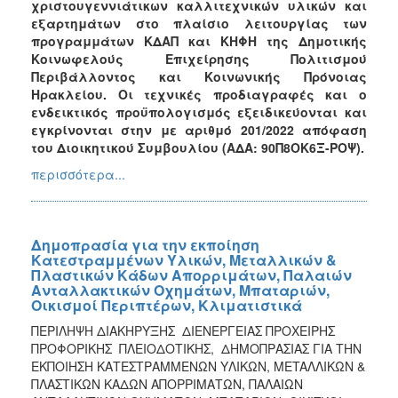
χριστουγεννιάτικων καλλιτεχνικών υλικών και
εξαρτημάτων στο πλαίσιο λειτουργίας των
προγραμμάτων ΚΔΑΠ και ΚΗΦΗ της Δημοτικής
Κοινωφελούς Επιχείρησης Πολιτισμού
Περιβάλλοντος και Κοινωνικής Πρόνοιας
Ηρακλείου. Οι τεχνικές προδιαγραφές και ο
ενδεικτικός προϋπολογισμός εξειδικεύονται και
εγκρίνονται στην με αριθμό 201/2022 απόφαση
του Διοικητικού Συμβουλίου (ΑΔΑ: 90Π8ΟΚ6Ξ-ΡΟΨ).
περισσότερα...
Δημοπρασία για την εκποίηση
Κατεστραμμένων Υλικών, Μεταλλικών &
Πλαστικών Κάδων Απορριμάτων, Παλαιών
Ανταλλακτικών Οχημάτων, Μπαταριών,
Οικισμοί Περιπτέρων, Κλιματιστικά
ΠΕΡΙΛΗΨΗ ΔΙΑΚΗΡΥΞΗΣ ΔΙΕΝΕΡΓΕΙΑΣ ΠΡΟΧΕΙΡΗΣ
ΠΡΟΦΟΡΙΚΗΣ ΠΛΕΙΟΔΟΤΙΚΗΣ, ΔΗΜΟΠΡΑΣΙΑΣ ΓΙΑ ΤΗΝ
ΕΚΠΟΙΗΣΗ ΚΑΤΕΣΤΡΑΜΜΕΝΩΝ ΥΛΙΚΩΝ, METAΛΛΙΚΩΝ &
ΠΛΑΣΤΙΚΩΝ ΚΑΔΩΝ ΑΠΟΡΡΙΜΑΤΩΝ, ΠΑΛΑΙΩΝ