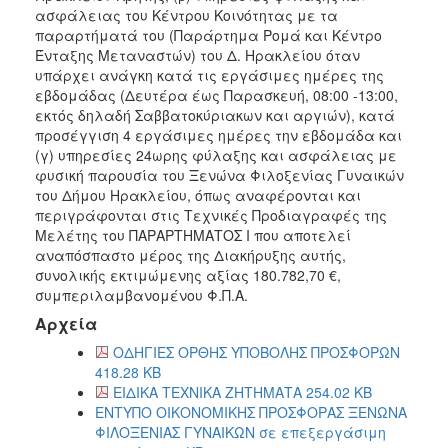
ασφάλειας του Κέντρου Κοινότητας με τα
παραρτήματά του (Παράρτημα Ρομά και Κέντρο
Ένταξης Μεταναστών) του Δ. Ηρακλείου όταν
υπάρχει ανάγκη κατά τις εργάσιμες ημέρες της
εβδομάδας (Δευτέρα έως Παρασκευή, 08:00 -13:00,
εκτός δηλαδή Σαββατοκύριακων και αργιών), κατά
προσέγγιση 4 εργάσιμες ημέρες την εβδομάδα και
(γ) υπηρεσίες 24ωρης φύλαξης και ασφάλειας με
φυσική παρουσία του Ξενώνα Φιλοξενίας Γυναικών
του Δήμου Ηρακλείου, όπως αναφέρονται και
περιγράφονται στις Τεχνικές Προδιαγραφές της
Μελέτης του ΠΑΡΑΡΤΗΜΑΤΟΣ Ι που αποτελεί
αναπόσπαστο μέρος της Διακήρυξης αυτής,
συνολικής εκτιμώμενης αξίας 180.782,70 €,
συμπεριλαμβανομένου Φ.Π.Α.
Αρχεία
ΟΔΗΓΙΕΣ ΟΡΘΗΣ ΥΠΟΒΟΛΗΣ ΠΡΟΣΦΟΡΩΝ
418.28 KB
ΕΙΔΙΚΑ ΤΕΧΝΙΚΑ ΖΗΤΗΜΑΤΑ 254.02 KB
ΕΝΤΥΠΟ ΟΙΚΟΝΟΜΙΚΗΣ ΠΡΟΣΦΟΡΑΣ ΞΕΝΩΝΑ
ΦΙΛΟΞΕΝΙΑΣ ΓΥΝΑΙΚΩΝ σε επεξεργάσιμη