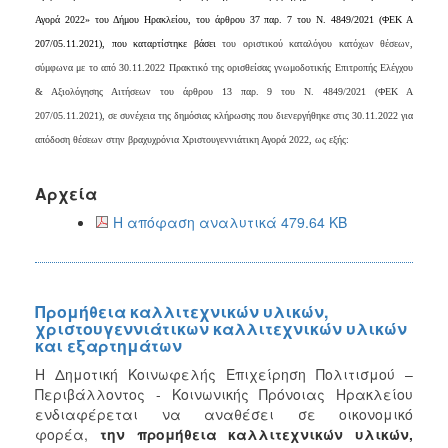
Αγορά 2022» του Δήμου Ηρακλείου, του άρθρου 37 παρ. 7 του Ν. 4849/2021 (ΦΕΚ Α
207/05.11.2021), που καταρτίστηκε βάσει
του οριστικού καταλόγου κατόχων θέσεων,
σύμφωνα με το από 30.11.2022 Πρακτικό της ορισθείσας γνωμοδοτικής Επιτροπής Ελέγχου
& Αξιολόγησης Αιτήσεων του άρθρου 13 παρ. 9 του Ν. 4849/2021 (ΦΕΚ Α
207/05.11.2021), σε συνέχεια της δημόσιας κλήρωσης που διενεργήθηκε στις 30.11.2022 για
απόδοση θέσεων στην βραχυχρόνια Χριστουγεννιάτικη Αγορά 2022, ως εξής:
Αρχεία
Η απόφαση αναλυτικά 479.64 KB
Προμήθεια καλλιτεχνικών υλικών,
χριστουγεννιάτικων καλλιτεχνικών υλικών
και εξαρτημάτων
H Δημοτική Κοινωφελής Επιχείρηση Πολιτισμού –
Περιβάλλοντος - Κοινωνικής Πρόνοιας Ηρακλείου
ενδιαφέρεται να αναθέσει σε οικονομικό
φορέα,
την
προμήθεια
καλλιτεχνικών υλικών,