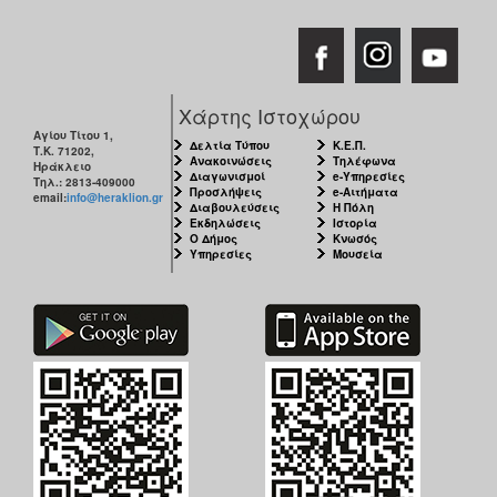
Χάρτης Ιστοχώρου
Αγίου Τίτου 1,
Δελτία Τύπου
Κ.Ε.Π.
Τ.Κ. 71202,
Ανακοινώσεις
Τηλέφωνα
Ηράκλειο
Διαγωνισμοί
e-Υπηρεσίες
Τηλ.: 2813-409000
Προσλήψεις
e-Αιτήματα
email:
info@heraklion.gr
Διαβουλεύσεις
Η Πόλη
Εκδηλώσεις
Ιστορία
Ο Δήμος
Κνωσός
Υπηρεσίες
Μουσεία