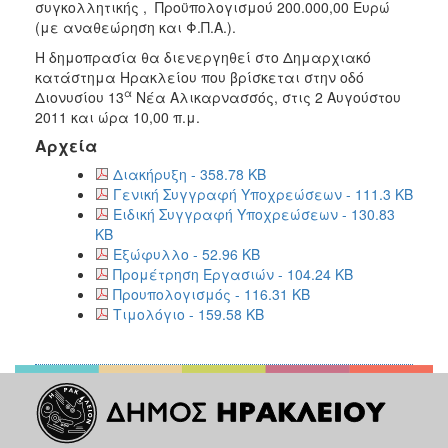
2018
συγκολλητικής , Προϋπολογισμού 200.000,00 Ευρώ
(με αναθεώρηση και Φ.Π.Α.).
2017
Η δημοπρασία θα διενεργηθεί στο Δημαρχιακό
2016
κατάστημα Ηρακλείου που βρίσκεται στην οδό
2015
α
Διονυσίου 13
Νέα Αλικαρνασσός, στις 2 Αυγούστου
2011 και ώρα 10,00 π.μ.
2013
Αρχεία
Διακήρυξη - 358.78 KB
Γενική Συγγραφή Υποχρεώσεων - 111.3 KB
Ειδική Συγγραφή Υποχρεώσεων - 130.83
ΔΗΜΟΤΗΣ
KB
Εξώφυλλο - 52.96 KB
ΕΠΙΣΚΕΠΤΗΣ
Προμέτρηση Εργασιών - 104.24 KB
Προυπολογισμός - 116.31 KB
ΗΡΑΚΛΕΙΟ
Τιμολόγιο - 159.58 KB
ΓΙΑ...