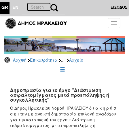
GR
EN
ΕΙΣΟΔΟΣ
ΕΠΙΚΑΙΡΟΤΗΤΑ
Toggle
navigati
Διακηρύξεις
-
Δημοπρασίες
Αρχείο
...
Αρχική
Επικαιρότητα
Αρχείο
2026
2025
2024
2023
Δημοπρασία για το έργο "Διάστρωση
ασφαλτομίγματος μετά προεπάληψης ή
2022
συγκολλητικής"
2021
Ο Δήμος Ηρακλείου Νομού ΗΡΑΚΛΕΙΟΥ δ ι α κ η ρ ύ σ
2020
σ ε ι την με ανοικτή δημοπρασία επιλογή αναδόχου
για την κατασκευή του έργου: Διάστρωση
2019
ασφαλτομίγματος μετά προεπάληψης ή