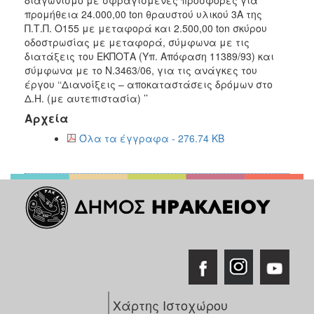
2018
προμήθεια 24.000,00 ton θραυστού υλικού 3Α της
2017
Π.Τ.Π. Ο155 με μεταφορά και 2.500,00 ton σκύρου
οδοστρωσίας με μεταφορά, σύμφωνα με τις
2016
διατάξεις του ΕΚΠΟΤΑ (Υπ. Απόφαση 11389/93) και
2015
σύμφωνα με το Ν.3463/06, για τις ανάγκες του
έργου ‘‘Διανοίξεις – αποκαταστάσεις δρόμων στο
2013
Δ.Η. (με αυτεπιστασία) ’’
Αρχεία
Όλα τα έγγραφα - 276.74 KB
ΔΗΜΟΤΗΣ
ΕΠΙΣΚΕΠΤΗΣ
ΗΡΑΚΛΕΙΟ
ΓΙΑ...
Χάρτης Ιστοχώρου