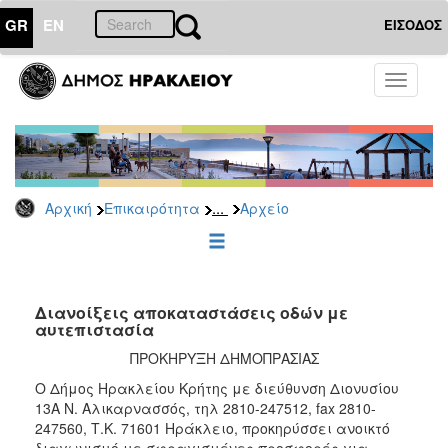
GR
EN
ΕΙΣΟΔΟΣ
ΕΠΙΚΑΙΡΟΤΗΤΑ
Toggle
navigati
Διακηρύξεις
-
Δημοπρασίες
Αρχείο
...
Αρχική
Επικαιρότητα
Αρχείο
2026
2025
2024
2023
Διανοίξεις αποκαταστάσεις οδών με
αυτεπιστασία
2022
ΠΡΟΚΗΡΥΞΗ ΔΗΜΟΠΡΑΣΙΑΣ
2021
Ο Δήμος Ηρακλείου Κρήτης με διεύθυνση Διονυσίου
2020
13Α Ν. Αλικαρνασσός, τηλ 2810-247512, fax 2810-
2019
247560, Τ.Κ. 71601 Ηράκλειο, προκηρύσσει ανοικτό
διαγωνισμό με σφραγισμένες προσφορές για