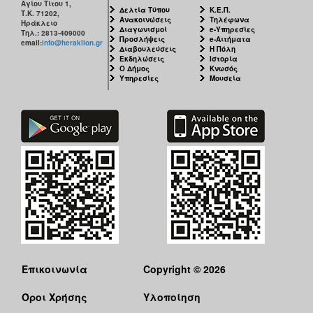
Αγίου Τίτου 1,
Δελτία Τύπου
Κ.Ε.Π.
Τ.Κ. 71202,
Ανακοινώσεις
Τηλέφωνα
Ηράκλειο
Διαγωνισμοί
e-Υπηρεσίες
Τηλ.: 2813-409000
Προσλήψεις
e-Αιτήματα
email:
info@heraklion.gr
Διαβουλεύσεις
Η Πόλη
Εκδηλώσεις
Ιστορία
Ο Δήμος
Κνωσός
Υπηρεσίες
Μουσεία
Επικοινωνία
Copyright © 2026
Όροι Χρήσης
Υλοποίηση