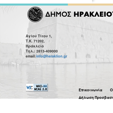
Αγίου Τίτου 1,
Τ.Κ. 71202,
Ηράκλειο
Τηλ.: 2813-409000
email:
info@heraklion.gr
Επικοινωνία
Ό
Δήλωση Προσβασ