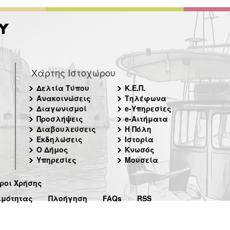
Χάρτης Ιστοχώρου
Δελτία Τύπου
Κ.Ε.Π.
Ανακοινώσεις
Τηλέφωνα
Διαγωνισμοί
e-Υπηρεσίες
Προσλήψεις
e-Αιτήματα
Διαβουλεύσεις
Η Πόλη
Εκδηλώσεις
Ιστορία
Ο Δήμος
Κνωσός
Υπηρεσίες
Μουσεία
ροι Χρήσης
ιμότητας
Πλοήγηση
FAQs
RSS