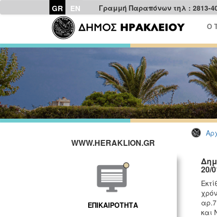
GR
EN
Γραμμή Παραπόνων τηλ : 2813-4
Ο 
Αρχ
WWW.HERAKLION.GR
Δημ
20/0
Εκτί
χρόν
αρ.7
ΕΠΙΚΑΙΡΟΤΗΤΑ
και 