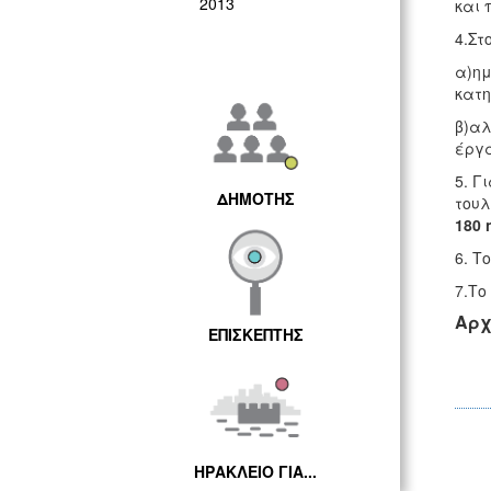
2013
και 
4.Στ
α)ημ
κατη
β)αλ
έργα
5. Γ
ΔΗΜΟΤΗΣ
του
180 
6. Τ
7.Το
Αρχ
ΕΠΙΣΚΕΠΤΗΣ
ΗΡΑΚΛΕΙΟ ΓΙΑ...