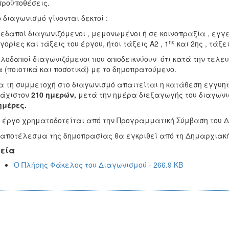
προϋποθέσεις.
ο διαγωνισμό γίνονται δεκτοί :
εδαποί διαγωνιζόμενοι , μεμονωμένοι ή σε κοινοπραξία , εγγε
ης
γορίες και τάξεις του έργου, ήτοι τάξεις Α2 , 1
και 2ης , τάξ
λοδαποί διαγωνιζόμενοι που αποδεικνύουν ότι κατά την τελε
 (ποιοτικά και ποσοτικά) με το δημοπρατούμενο.
ια τη συμμετοχή στο διαγωνισμό απαιτείται η κατάθεση εγγυη
λάχιστον
210 ημερών,
μετά την ημέρα διεξαγωγής του διαγωνι
ημέρες.
ο έργο χρηματοδοτείται από την Προγραμματική Σύμβαση του 
 αποτέλεσμα της δημοπρασίας θα εγκριθεί από τη Δημαρχιακή
εία
Ο Πλήρης Φάκελος του Διαγωνισμού - 266.9 KB