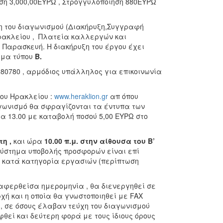
ση 3,000,00ΕΥΡΩ , Στρογγύλοποίηση 880ΕΥΡΩ
η του διαγωνισμού (Διακήρυξη,Συγγραφή
Ηρακλείου , Πλατεία καλλεργών και
 Παρασκευή. Η διακήρυξη του έργου έχει
γμα τύπου
Β.
80780 , αρμόδιος υπάλληλος για επικοινωνία
ου Ηρακλείου :
www.heraklion.gr
απ όπου
αγωνισμό θα σφραγίζονται τα έντυπα των
α 13.00 με καταβολή ποσού 5,00 ΕΥΡΩ στο
τη ,
και ώρα
10.00 π.μ. στην αίθουσα του Β’
σύστημα υποβολής προσφορών είναι επί
) κατά κατηγορία εργασιών (περίπτωση
αφερθείσα ημερομηνία , θα διενεργηθεί σε
χή και η οποία θα γνωστοποιηθεί με FAX
 , σε όσους έλαβαν τεύχη του διαγωνισμού
ηφθεί και δεύτερη φορά με τους ίδιους όρους