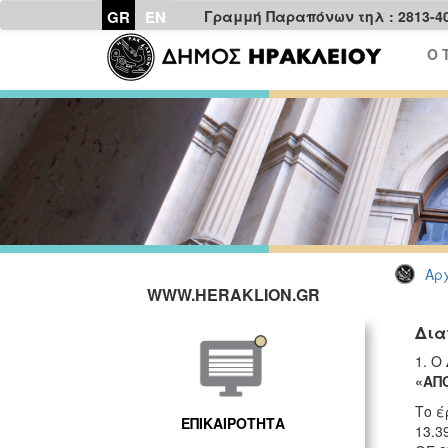
GR
EN
Γραμμή Παραπόνων τηλ : 2813-4
Ο 
Αρχ
WWW.HERAKLION.GR
Δια
1. Ο
«ΑΠ
Το έ
ΕΠΙΚΑΙΡΟΤΗΤΑ
13.3