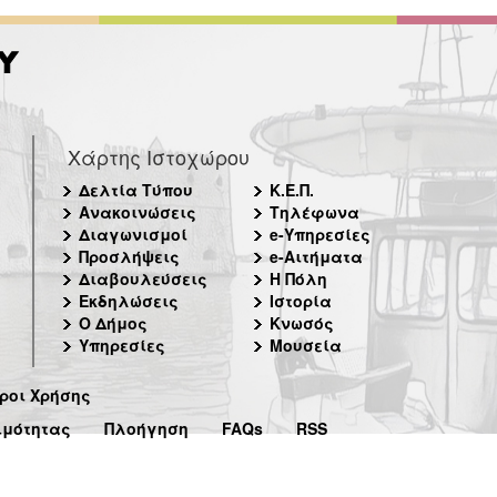
Χάρτης Ιστοχώρου
Δελτία Τύπου
Κ.Ε.Π.
Ανακοινώσεις
Τηλέφωνα
Διαγωνισμοί
e-Υπηρεσίες
Προσλήψεις
e-Αιτήματα
Διαβουλεύσεις
Η Πόλη
Εκδηλώσεις
Ιστορία
Ο Δήμος
Κνωσός
Υπηρεσίες
Μουσεία
ροι Χρήσης
ιμότητας
Πλοήγηση
FAQs
RSS