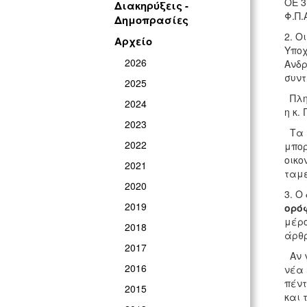
ΟΕ 3
Διακηρύξεις -
Φ.Π.
Δημοπρασίες
2. Ο
Αρχείο
Υποχ
2026
Ανδρ
συντ
2025
Πληρ
2024
η κ.
2023
Τα τ
2022
μπορ
οικο
2021
ταμε
2020
3. Ο
2019
ορόφ
μέρο
2018
άρθρ
2017
Αν γ
2016
νέα 
πέντ
2015
και 