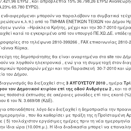
7.421,96 ΕΥΡΩ , και απρόβλεπτα 15% 36.798,26 ΕΥΡΩ Αναθεώρη
Α.23% 65.780 ΕΥΡΩ).
ι ενδιαφερόμενοι μπορούν να παραλάβουν τα συμβατικά τεύχ
ρεώσεων κ.λ.π.) από το ΤΜΗΜΑ ΕΝΕΤΙΚΩΝ ΤΕΙΧΩΝ του Δήμου 
όγεω γωνία –Ηράκλειο Κρήτης, μέχρι και την 30-7-2010 ημέρα
αχθεί κατά το εγκεκριμένο από τον υπουργό ΠΕ.ΧΩ.ΔΕ. υπόδει
οφορίες στο τηλέφωνο 2810-399266 , FAX επικοινωνίας 2810-2
 Γιάννα Κύρκα.
εύχη της δημοπράτησης θα είναι αναρτημένα στο site του Δήμ
ούν να ληφθούν ηλεκτρονικά , ενώ για τη συμμετοχή στον δι
νομικών προσφορών μέχρι και την Παρασκευή 30-7-2010 και ώρ
ίο του Δήμου.
 διαγωνισμός θα διεξαχθεί στις
3 ΑΥΓΟΥΣΤΟΥ 2010 ,
ημέρα
Τρί
ου του Δημοτικού κτιρίου επί της οδού Ανδρόγεω 2 ,
και το 
υς ποσοστά έκπτωσης σε ακέραιες μονάδες επί τοις εκατό (%
ου 6 του Ν. 3.669/08 (ΚΔΕ).
ια οποινοδήποτε λόγο δεν διεξαχθεί η δημοπρασία την προαν
ημερομηνία , που θα καθορίσει με πράξη της η Προϊσταμένη Αρ
ε ( 5) τουλάχιστον εργάσιμες ημέρες πριν τη νέα ημερομηνία
την ίδια ώρα (10.00π.μ.). Η ίδια διαδικασία μπορεί να επαναλ