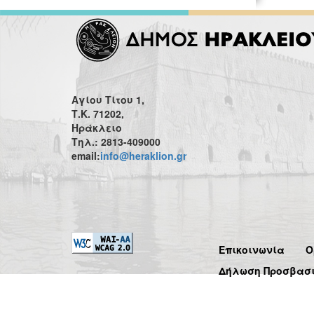
Αγίου Τίτου 1,
Τ.Κ. 71202,
Ηράκλειο
Τηλ.: 2813-409000
email:
info@heraklion.gr
Επικοινωνία
Ό
Δήλωση Προσβασ