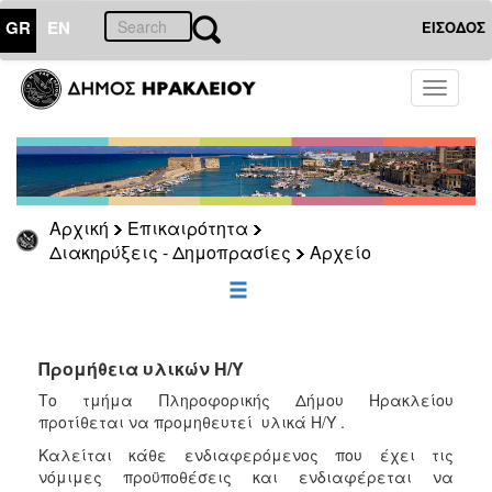
GR
EN
ΕΙΣΟΔΟΣ
ΕΠΙΚΑΙΡΟΤΗΤΑ
Toggle
navigati
Διακηρύξεις
-
Δημοπρασίες
Αρχείο
Αρχική
Επικαιρότητα
2026
Διακηρύξεις - Δημοπρασίες
Αρχείο
2025
2024
2023
2022
Προμήθεια υλικών Η/Υ
2021
Το τμήμα Πληροφορικής Δήμου Ηρακλείου
προτίθεται να προμηθευτεί υλικά Η/Υ .
2020
Καλείται κάθε ενδιαφερόμενος που έχει τις
2019
νόμιμες προϋποθέσεις και ενδιαφέρεται να