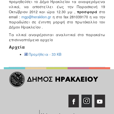
2018
προμηθεύσει το Δήμο Ηρακλείου τα αναφερόμενα
υλικά, να αποστείλει έως την Παρασκευή 19
2017
Οκτώβριου 2012 και ώρα 12.30 μμ ,
προσφορά
στο
2016
email :
mgp@heraklion.gr
η στο fax 281039170 η να την
παραδώσει σε έντυπη μορφή στο πρωτόκολλο του
2015
Δήμου Ηρακλείου .
2013
Τα υλικά αναφέρονται αναλυτικά στο παρακάτω
επισυναπτόμενο αρχείο
Αρχεία
Προμήθεια - 33 KB
ΔΗΜΟΤΗΣ
ΕΠΙΣΚΕΠΤΗΣ
ΗΡΑΚΛΕΙΟ
ΓΙΑ...