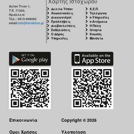
Χάρτης Ιστοχώρου
Αγίου Τίτου 1,
Δελτία Τύπου
Κ.Ε.Π.
Τ.Κ. 71202,
Ανακοινώσεις
Τηλέφωνα
Ηράκλειο
Διαγωνισμοί
e-Υπηρεσίες
Τηλ.: 2813-409000
Προσλήψεις
e-Αιτήματα
email:
info@heraklion.gr
Διαβουλεύσεις
Η Πόλη
Εκδηλώσεις
Ιστορία
Ο Δήμος
Κνωσός
Υπηρεσίες
Μουσεία
Επικοινωνία
Copyright © 2026
Όροι Χρήσης
Υλοποίηση