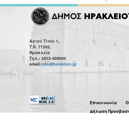
Αγίου Τίτου 1,
Τ.Κ. 71202,
Ηράκλειο
Τηλ.: 2813-409000
email:
info@heraklion.gr
Επικοινωνία
Ό
Δήλωση Προσβασ