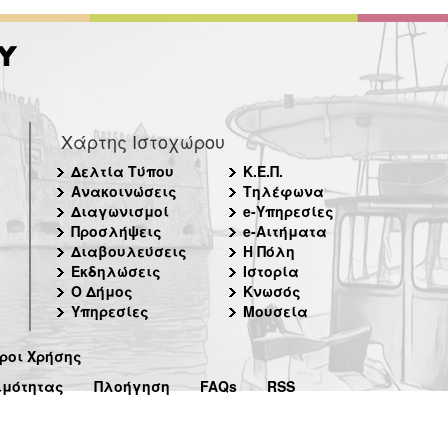
Χάρτης Ιστοχώρου
Δελτία Τύπου
Κ.Ε.Π.
Ανακοινώσεις
Τηλέφωνα
Διαγωνισμοί
e-Υπηρεσίες
Προσλήψεις
e-Αιτήματα
Διαβουλεύσεις
Η Πόλη
Εκδηλώσεις
Ιστορία
Ο Δήμος
Κνωσός
Υπηρεσίες
Μουσεία
ροι Χρήσης
ιμότητας
Πλοήγηση
FAQs
RSS