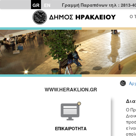
GR
EN
Γραμμή Παραπόνων τηλ : 2813-4
Ο 
Αρχ
WWW.HERAKLION.GR
Δια
Ο Πρ
Διοι
προσ
είνα
ΕΠΙΚΑΙΡΟΤΗΤΑ
οποί