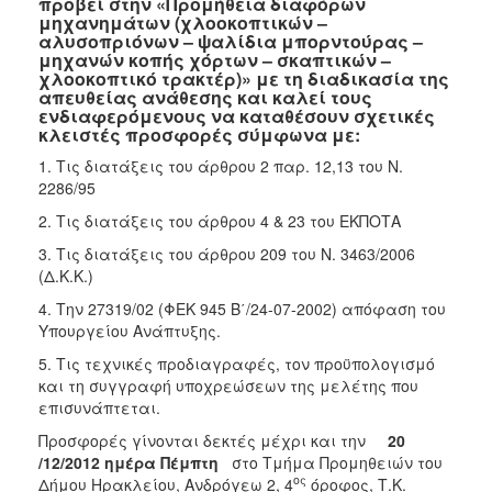
προβεί στην «Προμήθεια διαφόρων
2018
μηχανημάτων (χλοοκοπτικών –
2017
αλυσοπριόνων – ψαλίδια μπορντούρας –
μηχανών κοπής χόρτων – σκαπτικών –
2016
χλοοκοπτικό τρακτέρ)» με τη διαδικασία της
απευθείας ανάθεσης και καλεί τους
2015
ενδιαφερόμενους να καταθέσουν σχετικές
κλειστές προσφορές σύμφωνα με:
2013
1. Τις διατάξεις του άρθρου 2 παρ. 12,13 του Ν.
2286/95
2. Τις διατάξεις του άρθρου 4 & 23 του ΕΚΠΟΤΑ
ΔΗΜΟΤΗΣ
3. Τις διατάξεις του άρθρου 209 του Ν. 3463/2006
(Δ.Κ.Κ.)
ΕΠΙΣΚΕΠΤΗΣ
4. Την 27319/02 (ΦΕΚ 945 Β΄/24-07-2002) απόφαση του
Υπουργείου Ανάπτυξης.
ΗΡΑΚΛΕΙΟ
ΓΙΑ...
5. Τις τεχνικές προδιαγραφές, τον προϋπολογισμό
και τη συγγραφή υποχρεώσεων της μελέτης που
επισυνάπτεται.
Προσφορές γίνονται δεκτές μέχρι και την
20
/
12/2012 ημέρα Πέμπτη
στο Τμήμα Προμηθειών του
ος
Δήμου Ηρακλείου, Ανδρόγεω 2, 4
όροφος, Τ.Κ.