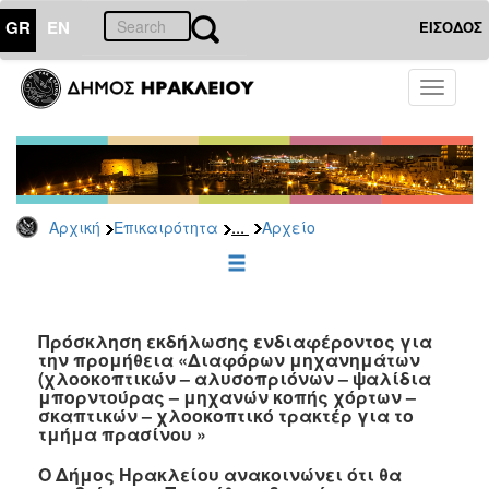
GR
EN
ΕΙΣΟΔΟΣ
ΕΠΙΚΑΙΡΟΤΗΤΑ
Toggle
navigati
Διακηρύξεις
-
Δημοπρασίες
Αρχείο
...
Αρχική
Επικαιρότητα
Αρχείο
2026
2025
2024
2023
Πρόσκληση εκδήλωσης ενδιαφέροντος για
την προμήθεια «Διαφόρων μηχανημάτων
2022
(χλοοκοπτικών – αλυσοπριόνων – ψαλίδια
2021
μπορντούρας – μηχανών κοπής χόρτων –
σκαπτικών – χλοοκοπτικό τρακτέρ για το
2020
τμήμα πρασίνου »
2019
Ο Δήμος Ηρακλείου ανακοινώνει ότι θα