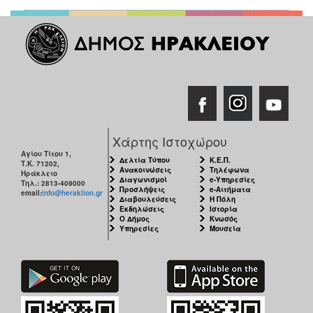
Χάρτης Ιστοχώρου
Αγίου Τίτου 1,
Δελτία Τύπου
Κ.Ε.Π.
Τ.Κ. 71202,
Ανακοινώσεις
Τηλέφωνα
Ηράκλειο
Διαγωνισμοί
e-Υπηρεσίες
Τηλ.: 2813-409000
Προσλήψεις
e-Αιτήματα
email:
info@heraklion.gr
Διαβουλεύσεις
Η Πόλη
Εκδηλώσεις
Ιστορία
Ο Δήμος
Κνωσός
Υπηρεσίες
Μουσεία