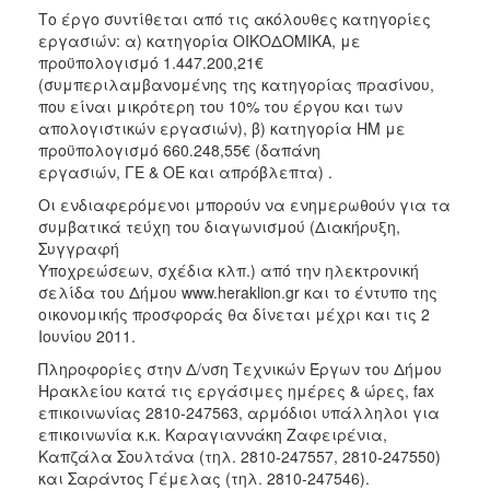
2018
Το έργο συντίθεται από τις ακόλουθες κατηγορίες
2017
εργασιών: α) κατηγορία ΟΙΚΟΔΟΜΙΚΑ, με
προϋπολογισμό 1.447.200,21€
2016
(συμπεριλαμβανομένης της κατηγορίας πρασίνου,
2015
που είναι μικρότερη του 10% του έργου και των
απολογιστικών εργασιών), β) κατηγορία ΗΜ με
2013
προϋπολογισμό 660.248,55€ (δαπάνη
εργασιών, ΓΕ & ΟΕ και απρόβλεπτα) .
Οι ενδιαφερόμενοι μπορούν να ενημερωθούν για τα
συμβατικά τεύχη του διαγωνισμού (Διακήρυξη,
ΔΗΜΟΤΗΣ
Συγγραφή
Υποχρεώσεων, σχέδια κλπ.) από την ηλεκτρονική
ΕΠΙΣΚΕΠΤΗΣ
σελίδα του Δήμου www.heraklion.gr και το έντυπο της
οικονομικής προσφοράς θα δίνεται μέχρι και τις 2
Ιουνίου 2011.
ΗΡΑΚΛΕΙΟ
ΓΙΑ...
Πληροφορίες στην Δ/νση Τεχνικών Έργων του Δήμου
Ηρακλείου κατά τις εργάσιμες ημέρες & ώρες, fax
επικοινωνίας 2810-247563, αρμόδιοι υπάλληλοι για
επικοινωνία κ.κ. Καραγιαννάκη Ζαφειρένια,
Καπζάλα Σουλτάνα (τηλ. 2810-247557, 2810-247550)
και Σαράντος Γέμελας (τηλ. 2810-247546).