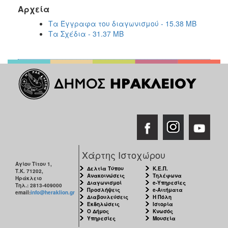
Αρχεία
Τα Έγγραφα του διαγωνισμού - 15.38 MB
Τα Σχέδια - 31.37 MB
Χάρτης Ιστοχώρου
Αγίου Τίτου 1,
Δελτία Τύπου
Κ.Ε.Π.
Τ.Κ. 71202,
Ανακοινώσεις
Τηλέφωνα
Ηράκλειο
Διαγωνισμοί
e-Υπηρεσίες
Τηλ.: 2813-409000
Προσλήψεις
e-Αιτήματα
email:
info@heraklion.gr
Διαβουλεύσεις
Η Πόλη
Εκδηλώσεις
Ιστορία
Ο Δήμος
Κνωσός
Υπηρεσίες
Μουσεία