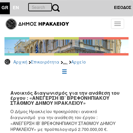
GR
EN
ΕΙΣΟΔΟΣ
ΕΠΙΚΑΙΡΟΤΗΤΑ
Toggle
navigati
Διακηρύξεις
-
Δημοπρασίες
Αρχείο
...
Αρχική
Επικαιρότητα
Αρχείο
2026
2025
2024
2023
Ανοικτός διαγωνισμός για την ανάθεση του
έργου : «ΑΝΕΓΕΡΣΗ IB’ ΒΡΕΦΟΝΗΠΙΑΚΟΥ
2022
ΣΤΑΘΜΟΥ ΔΗΜΟΥ ΗΡΑΚΛΕΙΟΥ»
2021
Ο Δήμος Ηρακλείου προκηρύσσει ανοικτό
2020
διαγωνισμό για την ανάθεση του έργου :
«ΑΝΕΓΕΡΣΗ IB’ ΒΡΕΦΟΝΗΠΙΑΚΟΥ ΣΤΑΘΜΟΥ ΔΗΜΟΥ
2019
ΗΡΑΚΛΕΙΟΥ» με προϋπολογισμό 2.700.000,00 €.