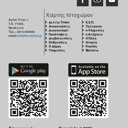
Χάρτης Ιστοχώρου
Αγίου Τίτου 1,
Δελτία Τύπου
Κ.Ε.Π.
Τ.Κ. 71202,
Ανακοινώσεις
Τηλέφωνα
Ηράκλειο
Διαγωνισμοί
e-Υπηρεσίες
Τηλ.: 2813-409000
Προσλήψεις
e-Αιτήματα
email:
info@heraklion.gr
Διαβουλεύσεις
Η Πόλη
Εκδηλώσεις
Ιστορία
Ο Δήμος
Κνωσός
Υπηρεσίες
Μουσεία