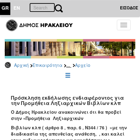
GR
EN
ΕΙΣΟΔΟΣ
ΕΠΙΚΑΙΡΟΤΗΤΑ
Toggle
navigati
Διακηρύξεις
-
Δημοπρασίες
Αρχείο
...
Αρχική
Επικαιρότητα
Αρχείο
2026
2025
2024
2023
Πρόσκληση εκδήλωσης ενδιαφέροντος για
την Προμήθεια Ληξιαρχικών Βιβλίων κλπ
2022
Ο Δήμος Ηρακλείου ανακοινώνει ότι θα προβεί
2021
στην «
Προμήθεια Ληξιαρχικών
2020
Βιβλίων κλπ ( άρθρο 8 , παρ. 6 , Ν344 / 76 )
»με την
2019
διαδικασία της απευθείας ανάθεση, ,
και καλεί
τους ενδιαφερόμενους να καταθέσουν τις