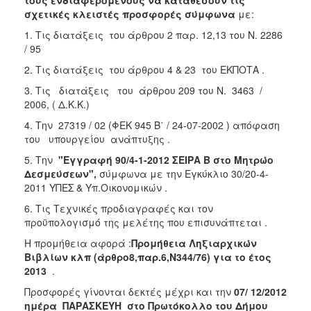
2018
σχετικές κλειστές προσφορές σύμφωνα
με:
2017
1. Τις διατάξεις του άρθρου 2 παρ. 12,13 του Ν. 2286
2016
/ 95
2015
2. Τις διατάξεις του άρθρου 4 & 23 του ΕΚΠΟΤΑ .
2013
3. Τις διατάξεις του άρθρου 209 του Ν. 3463 /
2006, ( Δ.Κ.Κ.)
4. Την 27319 / 02 (ΦΕΚ 945 Β΄ / 24-07-2002 ) απόφαση
του υπουργείου ανάπτυξης .
ΔΗΜΟΤΗΣ
5. Tην
"Εγγραφή 90/4-1-2012 ΣΕΙΡΑ Β στο Μητρώο
Δεσμεύσεων",
σύμφωνα με την Εγκύκλιο 30/20-4-
ΕΠΙΣΚΕΠΤΗΣ
2011 ΥΠΕΣ & Υπ.Οικονομικών .
6. Τις Τεχνικές προδιαγραφές και τον
ΗΡΑΚΛΕΙΟ
προϋπολογισμό της μελέτης που επισυνάπτεται .
ΓΙΑ...
Η προμήθεια αφορά :
Προμήθεια Ληξιαρχικών
Βιβλίων κλπ (άρθρο8,παρ.6,Ν344/76) για το έτος
2013
.
Προσφορές γίνονται δεκτές μέχρι και την
07/ 12/2012
ημέρα ΠΑΡΑΣΚΕΥΗ στο Πρωτόκολλο του Δήμου