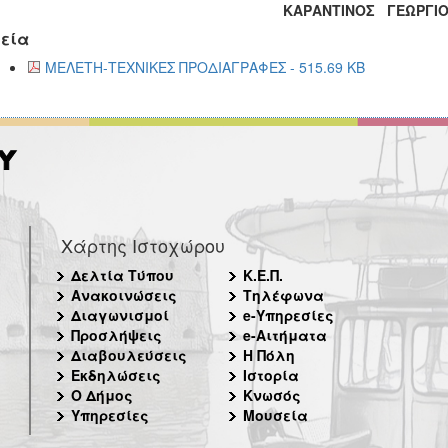
ΚΑΡΑΝΤΙΝΟΣ ΓΕΩΡΓΙ
εία
ΜΕΛΕΤΗ-ΤΕΧΝΙΚΕΣ ΠΡΟΔΙΑΓΡΑΦΕΣ - 515.69 KB
Χάρτης Ιστοχώρου
Δελτία Τύπου
Κ.Ε.Π.
Ανακοινώσεις
Τηλέφωνα
Διαγωνισμοί
e-Υπηρεσίες
Προσλήψεις
e-Αιτήματα
Διαβουλεύσεις
Η Πόλη
Εκδηλώσεις
Ιστορία
Ο Δήμος
Κνωσός
Υπηρεσίες
Μουσεία