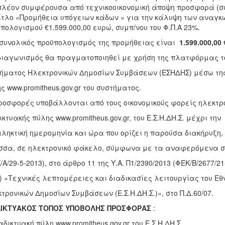
πλέον συμφέρουσα από τεχνικοοικονομική άποψη προσφορά (σ
ίτλο «Προμήθεια υπόγειων κάδων » για την κάλυψη των αναγκώ
πολογισμού €1.599.000,00 ευρώ, συμπ/νου του Φ.Π.Α 23%.
συνολικός προϋπολογισμός της προμήθειας είναι
1.599.000,00
διαγωνισμός θα πραγματοποιηθεί με χρήση της πλατφόρμας το
ήματος Ηλεκτρονικών Δημοσίων Συμβάσεων (ΕΣΗΔΗΣ) μέσω της
ς www.promitheus.gov.gr του συστήματος.
ροσφορές υποβάλλονται από τους οικονομικούς φορείς ηλεκτρ
ικτυακής πύλης www.promitheus.gov.gr, του Ε.Σ.Η.ΔΗ.Σ. μέχρι την
ληκτική ημερομηνία και ώρα που ορίζει η παρούσα διακήρυξη,
σα, σε ηλεκτρονικό φάκελο, σύμφωνα με τα αναφερόμενα στ
/Α/29-5-2013), στο άρθρο 11 της Υ.Α. Π1/2390/2013 (ΦΕΚ/Β/2677/21
) «Τεχνικές λεπτομέρειες και διαδικασίες λειτουργίας του Εθ
τρονικών Δημοσίων Συμβάσεων (Ε.Σ.Η.ΔΗ.Σ.)», στο Π.Δ.60/07.
ΔΙΚΤΥΑΚΟΣ ΤΟΠΟΣ ΥΠΟΒΟΛΗΣ ΠΡΟΣΦΟΡΑΣ
:
αδικτυακή πύλη www.promitheus.gov.gr του Ε.Σ.Η.ΔΗ.Σ.