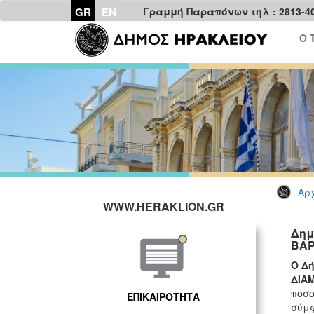
GR
EN
Γραμμή Παραπόνων τηλ : 2813-4
Ο 
Αρχ
WWW.HERAKLION.GR
Δημ
ΒΑ
Ο Δ
ΔΙΑ
ποσο
ΕΠΙΚΑΙΡΟΤΗΤΑ
σύμφ