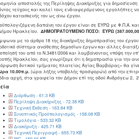
ομηνία αποστολής της Περίληψης Διακήρυξης για δημοσίευση σ
ντος τεύχους και καλεί τους ενδιαφερόμενους εργολήπτες ν
όχου κατασκευής του ως άνω έργου.
οϋπολογιζόμενη δαπάνη του έργου είναι σε ΕΥΡΩ με Φ.Π.Α. κα
Δήμου Ηρακλείου.
ΔΗΜΟΠΡΑΤΟΥΜΕΝΟ ΠΟΣΟ:
ΕΥΡΩ (
387.000,0
ωνα με το άρθρο 18 της διακήρυξης δημοπρασίας του έργου, 
οδοτικό σύστημα ανάθεσης δημοσίων έργων και άλλες διατάξε
οποίησή του από το Ν.3481/2006 και λαμβάνοντας υπόψη την υπ
ροπής Ηρακλείου, σας γνωρίζομε ότι η δημοπρασία για την αν
όρφωση δυτικού τμήματος πλατείας Αγίας Βαρβάρας» θα γίν
ώρα 10.00π.μ.
(ώρα λήξης υποβολής προσφορών) από την επιτρο
δια αρχή, στα γραφεία του Δήμου επί της οδού Ανδρόγεω 2, 2
εία
Διόρθωση - 61.3 KB
Περίληψη Διακήρυξης - 72.38 KB
Τεχνική Έκθεση - 163.84 KB
Συνοπτικός Προϋπολογισμός - 158.08 KB
Τιμολόγιο - 533.32 KB
Διακήρυξη - 425.71 KB
Τεχνική Περιγραφή - 655.73 KB
WC - 159.66 KB