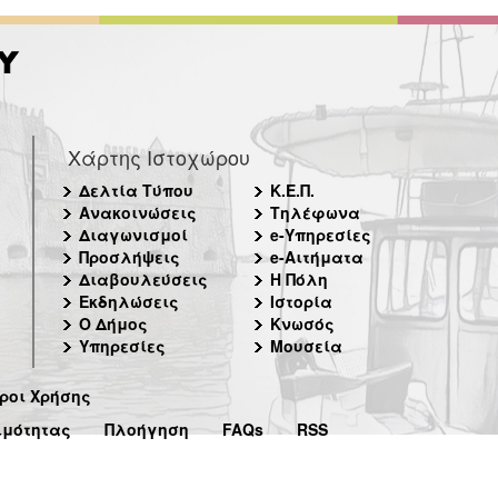
Χάρτης Ιστοχώρου
Δελτία Τύπου
Κ.Ε.Π.
Ανακοινώσεις
Τηλέφωνα
Διαγωνισμοί
e-Υπηρεσίες
Προσλήψεις
e-Αιτήματα
Διαβουλεύσεις
Η Πόλη
Εκδηλώσεις
Ιστορία
Ο Δήμος
Κνωσός
Υπηρεσίες
Μουσεία
ροι Χρήσης
ιμότητας
Πλοήγηση
FAQs
RSS