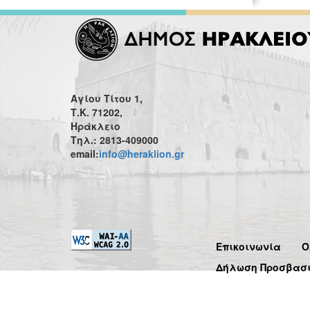
Αγίου Τίτου 1,
Τ.Κ. 71202,
Ηράκλειο
Τηλ.: 2813-409000
email:
info@heraklion.gr
Επικοινωνία
Ό
Δήλωση Προσβασ