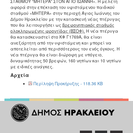
2018
ΣΤΑΘΜΟΥ “ΜΗΤΕΡΑ” ΣΤΟΝ ΑΓΙΟ ΙΩΑΝΝΗ». Η μελέτη
αφορά στην επέκταση του υφιστάμενου παιδικού
2017
σταθμού «ΜΗΤΕΡΑ» στην περιοχή Άγιος Ιωάννης του
2016
Δήμου Ηρακλείου με την κατασκευή νέας πτέρυγας
που θα λειτουργήσει ως
βρεφονηπιακός σταθμός
2015
ολοκληρωμένης φροντίδας (ΒΣΟΦ).
Η νέα πτέρυγα
2013
θα κατασκευαστεί στο ΚΦ Γ1769Α, θα είναι
ανεξάρτητη από την υφιστάμενη και μπορεί να
αποτελείται από περισσότερους του ενός όγκους. H
νέα πτέρυγα θα είναι διώροφη με υπόγειο,
δυναμικότητας 50 βρεφών, 160 νηπίων και 10 νηπίων
ΔΗΜΟΤΗΣ
με ειδικές ανάγκες.
Αρχεία
ΕΠΙΣΚΕΠΤΗΣ
Περίληψη Προκήρυξης - 118.36 KB
ΗΡΑΚΛΕΙΟ
ΓΙΑ...