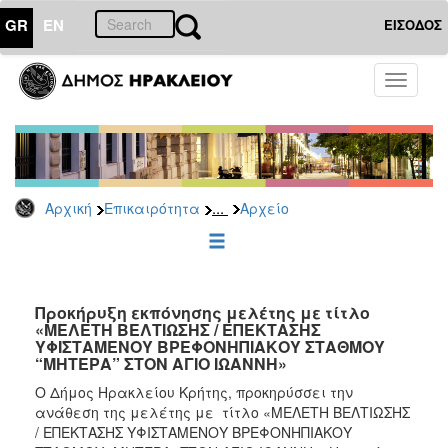
GR
EN
ΕΙΣΟΔΟΣ
ΕΠΙΚΑΙΡΟΤΗΤΑ
Toggle
navigati
Διακηρύξεις
-
Δημοπρασίες
Αρχείο
...
Αρχική
Επικαιρότητα
Αρχείο
2026
2025
2024
2023
Προκήρυξη εκπόνησης μελέτης με τίτλο
«ΜΕΛΕΤΗ ΒΕΛΤΙΩΣΗΣ / ΕΠΕΚΤΑΣΗΣ
2022
ΥΦΙΣΤΑΜΕΝΟΥ ΒΡΕΦΟΝΗΠΙΑΚΟΥ ΣΤΑΘΜΟΥ
2021
“ΜΗΤΕΡΑ” ΣΤΟΝ ΑΓΙΟ ΙΩΑΝΝΗ»
2020
O Δήμος Ηρακλείου Κρήτης, προκηρύσσει την
ανάθεση της μελέτης με τίτλο «ΜΕΛΕΤΗ ΒΕΛΤΙΩΣΗΣ
2019
/ ΕΠΕΚΤΑΣΗΣ ΥΦΙΣΤΑΜΕΝΟΥ ΒΡΕΦΟΝΗΠΙΑΚΟΥ