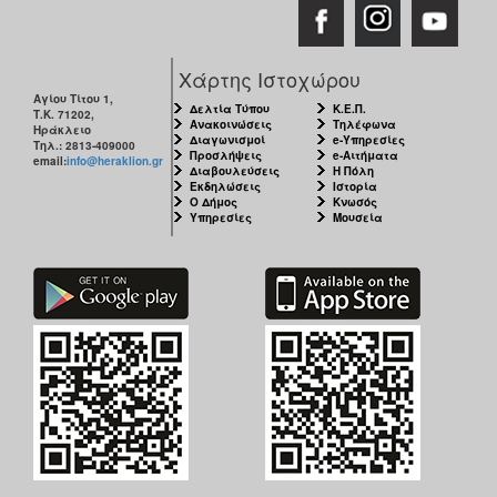
Χάρτης Ιστοχώρου
Αγίου Τίτου 1,
Δελτία Τύπου
Κ.Ε.Π.
Τ.Κ. 71202,
Ανακοινώσεις
Τηλέφωνα
Ηράκλειο
Διαγωνισμοί
e-Υπηρεσίες
Τηλ.: 2813-409000
Προσλήψεις
e-Αιτήματα
email:
info@heraklion.gr
Διαβουλεύσεις
Η Πόλη
Εκδηλώσεις
Ιστορία
Ο Δήμος
Κνωσός
Υπηρεσίες
Μουσεία