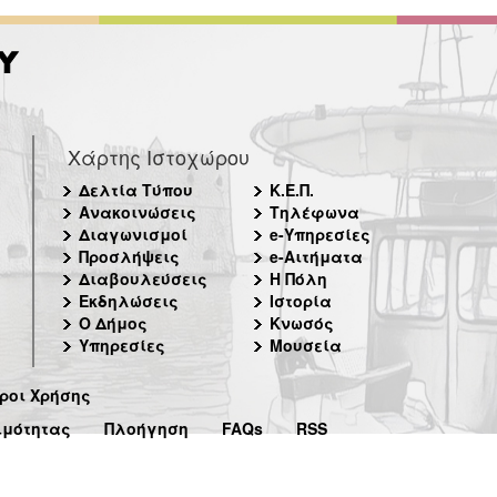
Χάρτης Ιστοχώρου
Δελτία Τύπου
Κ.Ε.Π.
Ανακοινώσεις
Τηλέφωνα
Διαγωνισμοί
e-Υπηρεσίες
Προσλήψεις
e-Αιτήματα
Διαβουλεύσεις
Η Πόλη
Εκδηλώσεις
Ιστορία
Ο Δήμος
Κνωσός
Υπηρεσίες
Μουσεία
ροι Χρήσης
ιμότητας
Πλοήγηση
FAQs
RSS