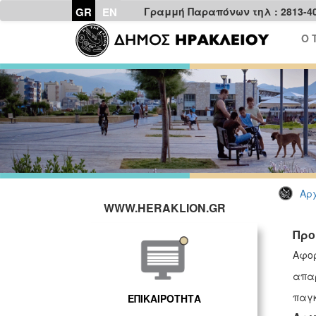
GR
EN
Γραμμή Παραπόνων τηλ : 2813-4
Ο 
Αρχ
WWW.HERAKLION.GR
Προ
Αφο
απαρ
παγκ
ΕΠΙΚΑΙΡΟΤΗΤΑ