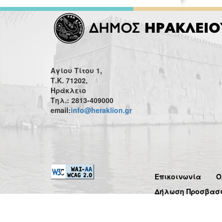
Αγίου Τίτου 1,
Τ.Κ. 71202,
Ηράκλειο
Τηλ.: 2813-409000
email:
info@heraklion.gr
Επικοινωνία
Ό
Δήλωση Προσβασ