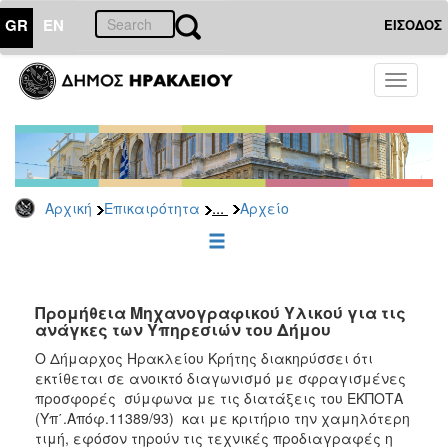
GR
EN
ΕΙΣΟΔΟΣ
ΕΠΙΚΑΙΡΟΤΗΤΑ
Toggle
navigati
Διακηρύξεις
-
Δημοπρασίες
Αρχείο
...
Αρχική
Επικαιρότητα
Αρχείο
2026
2025
2024
2023
Προμήθεια Μηχανογραφικού Υλικού για τις
ανάγκες των Υπηρεσιών του Δήμου
2022
Ο Δήμαρχος Ηρακλείου Κρήτης διακηρύσσει ότι
2021
εκτίθεται σε ανοικτό διαγωνισμό με σφραγισμένες
2020
προσφορές σύμφωνα με τις διατάξεις του ΕΚΠΟΤΑ
(Υπ΄.Απόφ.11389/93) και με κριτήριο την χαμηλότερη
2019
τιμή, εφόσον τηρούν τις τεχνικές προδιαγραφές η