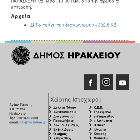
ΠΑΡΑΣΚΕΥΗ και ώρα. 10¨00 Π.Μ. από την αρμόδια
επιτροπή.
Αρχεία
Τα τεύχη του διαγωνισμού - 302.8 KB
Χάρτης Ιστοχώρου
Αγίου Τίτου 1,
Δελτία Τύπου
Κ.Ε.Π.
Τ.Κ. 71202,
Ανακοινώσεις
Τηλέφωνα
Ηράκλειο
Διαγωνισμοί
e-Υπηρεσίες
Τηλ.: 2813-409000
Προσλήψεις
e-Αιτήματα
email:
info@heraklion.gr
Διαβουλεύσεις
Η Πόλη
Εκδηλώσεις
Ιστορία
Ο Δήμος
Κνωσός
Υπηρεσίες
Μουσεία