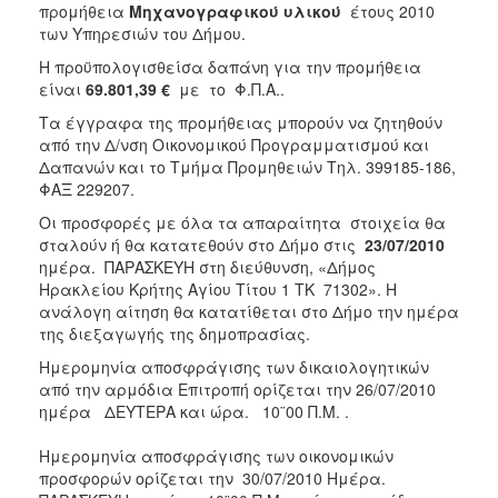
2018
προμήθεια
Μηχανογραφικού υλικού
έτους 2010
των Υπηρεσιών του Δήμου.
2017
Η προϋπολογισθείσα δαπάνη για την προμήθεια
2016
είναι
69.801,39 €
με το Φ.Π.Α..
2015
Τα έγγραφα της προμήθειας μπορούν να ζητηθούν
2013
από την Δ/νση Οικονομικού Προγραμματισμού και
Δαπανών και το Τμήμα Προμηθειών Τηλ. 399185-186,
ΦΑΞ 229207.
Οι προσφορές με όλα τα απαραίτητα στοιχεία θα
σταλούν ή θα κατατεθούν στο Δήμο στις
23/07/2010
ΔΗΜΟΤΗΣ
ημέρα. ΠΑΡΑΣΚΕΥΗ στη διεύθυνση, «Δήμος
Ηρακλείου Κρήτης Αγίου Τίτου 1 ΤΚ 71302». Η
ΕΠΙΣΚΕΠΤΗΣ
ανάλογη αίτηση θα κατατίθεται στο Δήμο την ημέρα
της διεξαγωγής της δημοπρασίας.
ΗΡΑΚΛΕΙΟ
ΓΙΑ...
Ημερομηνία αποσφράγισης των δικαιολογητικών
από την αρμόδια Επιτροπή ορίζεται την 26/07/2010
ημέρα ΔΕΥΤΕΡΑ και ώρα. 10¨00 Π.Μ. .
Ημερομηνία αποσφράγισης των οικονομικών
προσφορών ορίζεται την 30/07/2010 Ημέρα.