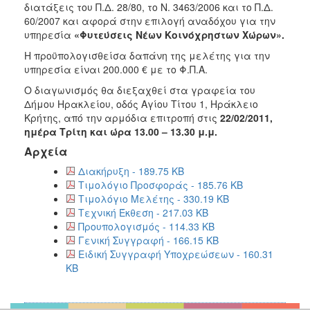
2018
διατάξεις του Π.Δ. 28/80, το Ν. 3463/2006 και το Π.Δ.
60/2007 και αφορά στην επιλογή αναδόχου για την
2017
υπηρεσία
«Φυτεύσεις Νέων Κοινόχρηστων Χώρων».
2016
Η προϋπολογισθείσα δαπάνη της μελέτης για την
2015
υπηρεσία είναι 200.000 € με το Φ.Π.Α.
2013
Ο διαγωνισμός θα διεξαχθεί στα γραφεία του
Δήμου Ηρακλείου, οδός Αγίου Τίτου 1, Ηράκλειο
Κρήτης, από την αρμόδια επιτροπή στις
22/02/2011,
ημέρα Τρίτη και ώρα 13.00 – 13.30 μ.μ.
Αρχεία
ΔΗΜΟΤΗΣ
Διακήρυξη - 189.75 KB
ΕΠΙΣΚΕΠΤΗΣ
Τιμολόγιο Προσφοράς - 185.76 KB
Τιμολόγιο Μελέτης - 330.19 KB
Τεχνική Έκθεση - 217.03 KB
ΗΡΑΚΛΕΙΟ
ΓΙΑ...
Προυπολογισμός - 114.33 KB
Γενική Συγγραφή - 166.15 KB
Ειδική Συγγραφή Υποχρεώσεων - 160.31
KB