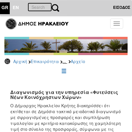
GR
EN
ΕΙΣΟΔΟΣ
ΕΠΙΚΑΙΡΟΤΗΤΑ
Toggle
navigati
Διακηρύξεις
-
Δημοπρασίες
Αρχείο
...
Αρχική
Επικαιρότητα
Αρχείο
2026
2025
2024
2023
Διαγωνισμός για την υπηρεσία «Φυτεύσεις
Νέων Κοινόχρηστων Χώρων»
2022
Ο Δήμαρχος Ηρακλείου Κρήτης διακηρύσσει ότι
2021
εκτίθεται σε Δημόσιο τακτικό μειοδοτικό διαγωνισμό
2020
με σφραγισμένες προσφορές και συμπλήρωση
τιμολογίου με κριτήριο κατακύρωσης τη χαμηλότερη
2019
τιμή στο σύνολο της προσφοράς, σύμφωνα με τις