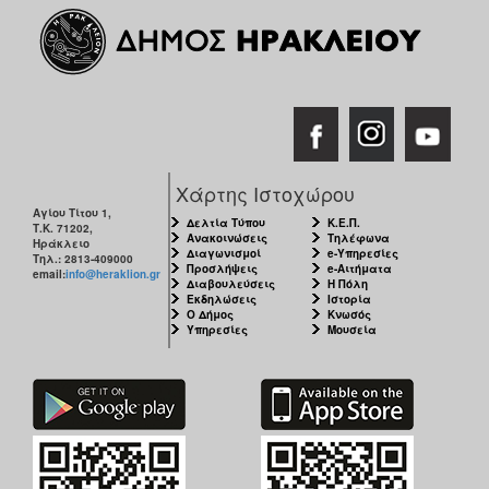
Χάρτης Ιστοχώρου
Αγίου Τίτου 1,
Δελτία Τύπου
Κ.Ε.Π.
Τ.Κ. 71202,
Ανακοινώσεις
Τηλέφωνα
Ηράκλειο
Διαγωνισμοί
e-Υπηρεσίες
Τηλ.: 2813-409000
Προσλήψεις
e-Αιτήματα
email:
info@heraklion.gr
Διαβουλεύσεις
Η Πόλη
Εκδηλώσεις
Ιστορία
Ο Δήμος
Κνωσός
Υπηρεσίες
Μουσεία