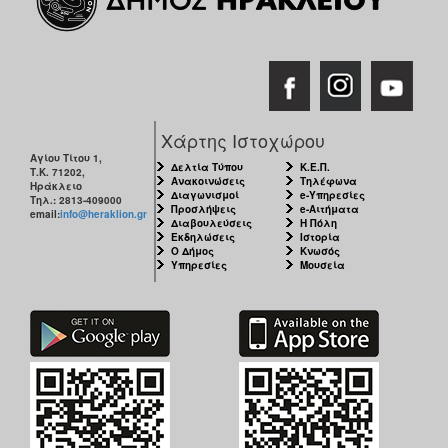
Χάρτης Ιστοχώρου
Αγίου Τίτου 1,
Δελτία Τύπου
Κ.Ε.Π.
Τ.Κ. 71202,
Ανακοινώσεις
Τηλέφωνα
Ηράκλειο
Διαγωνισμοί
e-Υπηρεσίες
Τηλ.: 2813-409000
Προσλήψεις
e-Αιτήματα
email:
info@heraklion.gr
Διαβουλεύσεις
Η Πόλη
Εκδηλώσεις
Ιστορία
Ο Δήμος
Κνωσός
Υπηρεσίες
Μουσεία