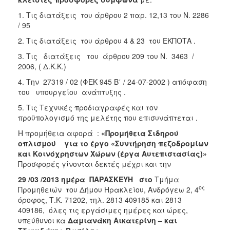
1. Τις διατάξεις του άρθρου 2 παρ. 12,13 του Ν. 2286
/ 95
2. Τις διατάξεις του άρθρου 4 & 23 του ΕΚΠΟΤΑ .
3. Τις διατάξεις του άρθρου 209 του Ν. 3463 /
2006, ( Δ.Κ.Κ.)
4. Την 27319 / 02 (ΦΕΚ 945 Β΄ / 24-07-2002 ) απόφαση
του υπουργείου ανάπτυξης .
5. Τις Τεχνικές προδιαγραφές και τον
προϋπολογισμό της μελέτης που επισυνάπτεται .
Η προμήθεια αφορά :
«Προμήθεια Σιδηρού
οπλισμού
για το έργο «Συντήρηση πεζοδρομίων
και Κοινόχρηστων Χώρων (έργα Αυτεπιστασίας)
»
Προσφορές γίνονται δεκτές μέχρι και την
29 /03 /2013 ημέρα ΠΑΡΑΣΚΕΥΗ
στο
Τμήμα
ος
Προμηθειών του Δήμου Ηρακλείου, Ανδρόγεω 2, 4
όροφος, Τ.Κ. 71202, τηλ. 2813 409185 και 2813
409186, όλες τις εργάσιμες ημέρες και ώρες,
υπεύθυνοι κα
Δαμιανάκη Αικατερίνη – και