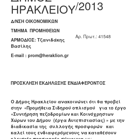
/2013
2018
ΗΡΑΚΛΕΙΟΥ
2017
2016
Δ/ΝΣΗ ΟΙΚΟΝΟΜΙΚΩΝ
2015
ΤΜΗΜΑ ΠΡΟΜΗΘΕΙΩΝ
Aρ. Πρωτ.: 41548
2013
ΑΡΜΟΔΙΟΣ: Τζανιδάκης
Βασίλης
E
-
mail
:
prom
@
heraklion
.
gr
ΔΗΜΟΤΗΣ
ΕΠΙΣΚΕΠΤΗΣ
ΠΡΟΣΚΛΗΣΗ ΕΚΔΗΛΩΣΗΣ ΕΝΔΙΑΦΕΡΟΝΤΟΣ
ΗΡΑΚΛΕΙΟ
ΓΙΑ...
Ο Δήμος Ηρακλείου ανακοινώνει ότι θα προβεί
στην «Προμήθεια Σιδηρού οπλισμού
για το έργο
«Συντήρηση πεζοδρομίων και Κοινόχρηστων
Χώρων του Δήμου (έργα Αυτεπιστασίας) »
με την
διαδικασία της συλλογής προσφορών
και
καλεί τους ενδιαφερόμενους να καταθέσουν
κλειστές προσφορές σύμφωνα
με: