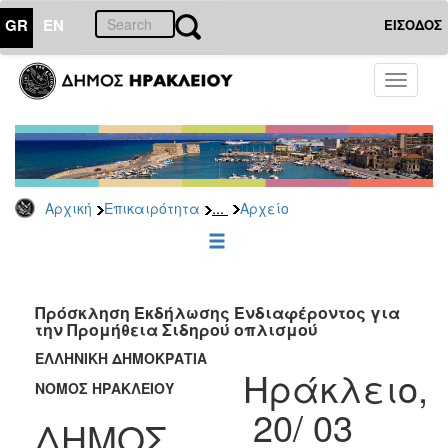
GR
EN
ΕΙΣΟΔΟΣ
ΕΠΙΚΑΙΡΟΤΗΤΑ
Toggle
navigati
Διακηρύξεις
-
Δημοπρασίες
Αρχείο
...
Αρχική
Επικαιρότητα
Αρχείο
2026
2025
2024
2023
Πρόσκληση Εκδήλωσης Ενδιαφέροντος για
την Προμήθεια Σιδηρού οπλισμού
2022
ΕΛΛΗΝΙΚΗ ΔΗΜΟΚΡΑΤΙΑ
2021
Ηράκλειο,
ΝΟΜΟΣ ΗΡΑΚΛΕΙΟΥ
2020
20/ 03
2019
ΔΗΜΟΣ