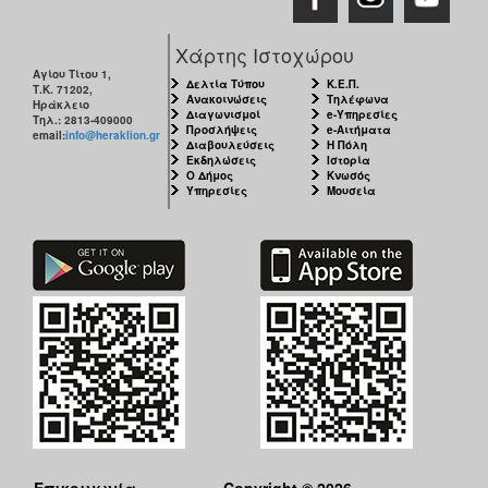
Χάρτης Ιστοχώρου
Αγίου Τίτου 1,
Δελτία Τύπου
Κ.Ε.Π.
Τ.Κ. 71202,
Ανακοινώσεις
Τηλέφωνα
Ηράκλειο
Διαγωνισμοί
e-Υπηρεσίες
Τηλ.: 2813-409000
Προσλήψεις
e-Αιτήματα
email:
info@heraklion.gr
Διαβουλεύσεις
Η Πόλη
Εκδηλώσεις
Ιστορία
Ο Δήμος
Κνωσός
Υπηρεσίες
Μουσεία
Επικοινωνία
Copyright © 2026