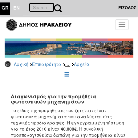
GR
EN
ΕΙΣΟΔΟΣ
ΕΠΙΚΑΙΡΟΤΗΤΑ
Toggle
navigati
Διακηρύξεις
-
Δημοπρασίες
Αρχείο
...
Αρχική
Επικαιρότητα
Αρχείο
2026
2025
2024
2023
Διαγωνισμός για την προμήθεια
φωτοτυπικών μηχανημάτων
2022
Το είδος της προμήθειας που ζητείται είναι
2021
φωτοτυπικά μηχανήματα που αναλύεται στις
2020
τεχνικές προδιαγραφές. Η εγγεγραμμένη πίστωση
για το έτος 2010 είναι
4
0
.000€
. Η συνολική
2019
προϋπολογισθείσα δαπάνη για την προμήθεια είναι