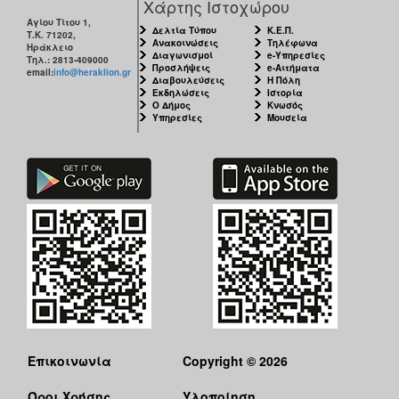
Χάρτης Ιστοχώρου
Αγίου Τίτου 1,
Δελτία Τύπου
Κ.Ε.Π.
Τ.Κ. 71202,
Ανακοινώσεις
Τηλέφωνα
Ηράκλειο
Διαγωνισμοί
e-Υπηρεσίες
Τηλ.: 2813-409000
Προσλήψεις
e-Αιτήματα
email:
info@heraklion.gr
Διαβουλεύσεις
Η Πόλη
Εκδηλώσεις
Ιστορία
Ο Δήμος
Κνωσός
Υπηρεσίες
Μουσεία
Επικοινωνία
Copyright © 2026
Όροι Χρήσης
Υλοποίηση