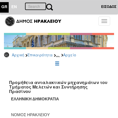
GR
EN
ΕΙΣΟΔΟΣ
ΕΠΙΚΑΙΡΟΤΗΤΑ
Toggle
navigati
Διακηρύξεις
-
Δημοπρασίες
Αρχείο
...
Αρχική
Επικαιρότητα
Αρχείο
2026
2025
2024
2023
Προμήθεια ανταλακτικών μηχανημάτων του
Τμήματος Μελετών και Συντήρησης
2022
Πρασίνου
2021
ΕΛΛΗΝΙΚΗ ΔΗΜΟΚΡΑΤΙΑ
2020
2019
ΝΟΜΟΣ ΗΡΑΚΛΕΙΟΥ