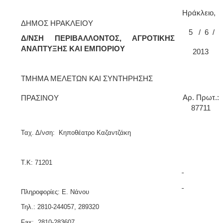
2018
Ηράκλειο,
2017
ΔΗΜΟΣ ΗΡΑΚΛΕΙΟΥ
2016
5
/
6
/
Δ/ΝΣΗ ΠΕΡΙΒΑΛΛΟΝΤΟΣ, ΑΓΡΟΤΙΚΗΣ
2015
ΑΝΑΠΤΥΞΗΣ ΚΑΙ ΕΜΠΟΡΙΟΥ
2013
2013
ΤΜΗΜΑ ΜΕΛΕΤΩΝ ΚΑΙ ΣΥΝΤΗΡΗΣΗΣ
A
ρ. Πρωτ.:
ΠΡΑΣΙΝΟΥ
87711
ΔΗΜΟΤΗΣ
ΕΠΙΣΚΕΠΤΗΣ
Ταχ. Δ/νση:
Κηποθέατρο Καζαντζάκη
ΗΡΑΚΛΕΙΟ
ΓΙΑ...
Τ.Κ: 71201
Πληροφορίες: Ε. Νάνου
Τηλ
.: 2810-244057, 289320
Fax:
2810-283607