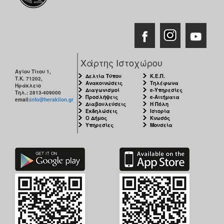
Χάρτης Ιστοχώρου
Αγίου Τίτου 1,
Δελτία Τύπου
Κ.Ε.Π.
Τ.Κ. 71202,
Ανακοινώσεις
Τηλέφωνα
Ηράκλειο
Διαγωνισμοί
e-Υπηρεσίες
Τηλ.: 2813-409000
Προσλήψεις
e-Αιτήματα
email:
info@heraklion.gr
Διαβουλεύσεις
Η Πόλη
Εκδηλώσεις
Ιστορία
Ο Δήμος
Κνωσός
Υπηρεσίες
Μουσεία