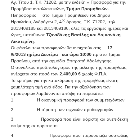
Αγ. Τίτου 1, Τ.Κ. 71202, με την ένδειξη « Προσφορά για την
Προμήθεια ανταλλακτικών
», Τμήμα Προμηθειών.
Πληροφορίες
στο Τμήμα Προμηθειών του Δήμου
ος
Ηρακλείου, Ανδρόγεω 2, 4
όροφος, Τ.Κ. 71202,
τηλ.
2813409185 και 2813409186, όλες τις εργάσιμες ημέρες και
ώρες, υπεύθυνοι:
Τζανιδάκης
Βασίλης και Δαμιανάκη
Αικατερίνη
.
Οι φάκελοι των προσφορών θα ανοιχτούν στις
17
/6/2013 ημέρα Δευτέρα
και ώρα 10:00
πμ στο Τμήμα
Πρασίνου, από την αρμόδια Επιτροπή Αξιολόγησης.
Ο συνολικός προϋπολογισμός της μελέτης της προμήθειας,
ανέρχεται στο ποσό των
2.409,00
€
χωρίς Φ.Π.Α.
Το κριτήριο για την κατακύρωση της προμήθειας είναι η
χαμηλότερη τιμή ανά είδος. Για την αξιολόγηση των
προσφορών λαμβάνονται υπόψη τα παρακάτω:
1.
Η οικονομική προσφορά των συμμετεχόντων
2.
Η τήρηση των τεχνικών προδιαγραφών
3.
Προσφορά που είναι αόριστη και ανεπίδεκτη
εκτίμησης απορρίπτεται.
4.
Προσφορά που παρουσιάζει ουσιώδεις