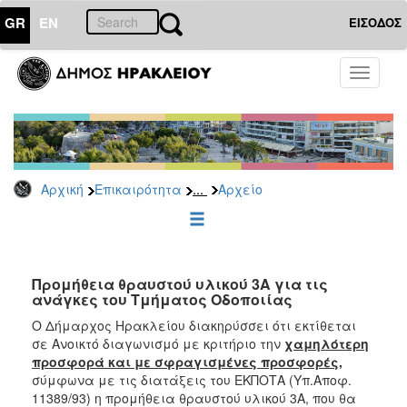
GR
EN
ΕΙΣΟΔΟΣ
ΕΠΙΚΑΙΡΟΤΗΤΑ
Toggle
navigati
Διακηρύξεις
-
Δημοπρασίες
Αρχείο
...
Αρχική
Επικαιρότητα
Αρχείο
2026
2025
2024
2023
Προμήθεια θραυστού υλικού 3Α για τις
ανάγκες του Τμήματος Οδοποιίας
2022
Ο Δήμαρχος Ηρακλείου διακηρύσσει ότι εκτίθεται
2021
σε Ανοικτό διαγωνισμό με κριτήριο την
χαμηλότερη
2020
προσφορά και με σφραγισμένες προσφορές,
σύμφωνα με τις διατάξεις του ΕΚΠΟΤΑ (Υπ.Αποφ.
2019
11389/93) η προμήθεια θραυστού υλικού 3Α, που θα