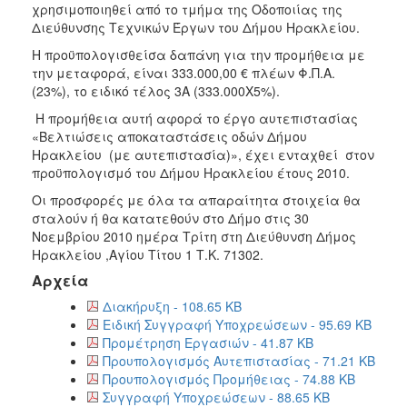
2018
χρησιμοποιηθεί από το τμήμα της Οδοποιίας της
Διεύθυνσης Τεχνικών Έργων του Δήμου Ηρακλείου.
2017
Η προϋπολογισθείσα δαπάνη για την προμήθεια με
2016
την μεταφορά, είναι 333.000,00 € πλέων Φ.Π.Α.
2015
(23%), το ειδικό τέλος 3Α (333.000Χ5%).
2013
Η προμήθεια αυτή αφορά το έργο αυτεπιστασίας
«Βελτιώσεις αποκαταστάσεις οδών Δήμου
Ηρακλείου (με αυτεπιστασία)», έχει ενταχθεί στον
προϋπολογισμό του Δήμου Ηρακλείου έτους 2010.
Οι προσφορές με όλα τα απαραίτητα στοιχεία θα
ΔΗΜΟΤΗΣ
σταλούν ή θα κατατεθούν στο Δήμο στις 30
Νοεμβρίου 2010 ημέρα Τρίτη στη Διεύθυνση Δήμος
ΕΠΙΣΚΕΠΤΗΣ
Ηρακλείου ,Αγίου Τίτου 1 Τ.Κ. 71302.
Αρχεία
ΗΡΑΚΛΕΙΟ
ΓΙΑ...
Διακήρυξη - 108.65 KB
Ειδική Συγγραφή Υποχρεώσεων - 95.69 KB
Προμέτρηση Εργασιών - 41.87 KB
Προυπολογισμός Αυτεπιστασίας - 71.21 KB
Προυπολογισμός Προμήθειας - 74.88 KB
Συγγραφή Υποχρεώσεων - 88.65 KB