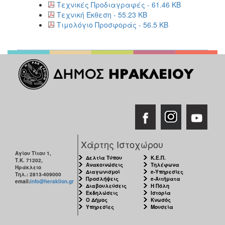
Τεχνικές Προδιαγραφές - 61.46 KB
Τεχνική Έκθεση - 55.23 KB
Τιμολόγιο Προσφοράς - 56.5 KB
Χάρτης Ιστοχώρου
Αγίου Τίτου 1,
Δελτία Τύπου
Κ.Ε.Π.
Τ.Κ. 71202,
Ανακοινώσεις
Τηλέφωνα
Ηράκλειο
Διαγωνισμοί
e-Υπηρεσίες
Τηλ.: 2813-409000
Προσλήψεις
e-Αιτήματα
email:
info@heraklion.gr
Διαβουλεύσεις
Η Πόλη
Εκδηλώσεις
Ιστορία
Ο Δήμος
Κνωσός
Υπηρεσίες
Μουσεία