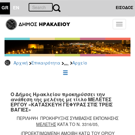
GR
EN
ΕΙΣΟΔΟΣ
ΕΠΙΚΑΙΡΟΤΗΤΑ
Toggle
navigati
Διακηρύξεις
-
Δημοπρασίες
Αρχείο
...
Αρχική
Επικαιρότητα
Αρχείο
2026
2025
2024
2023
Ο Δήμος Ηρακλείου προκηρύσσει την
ανάθεση της μελέτης με τίτλο ΜΕΛΕΤΕΣ
2022
ΕΡΓΟΥ «ΚΑΤΑΣΚΕΥΗ ΓΕΦΥΡΑΣ ΣΤΙΣ ΤΡΕΙΣ
2021
ΒΑΓΙΕΣ»
2020
ΠΕΡΙΛΗΨΗ ΠΡΟΚΗΡΥΞΗΣ ΣΥΜΒΑΣΗΣ ΕΚΠΟΝΗΣΗΣ
ΜΕΛΕΤΗΣ
ΚΑΤΑ ΤΟ Ν. 3316/05,
2019
(ΠΡΟΕΚΤΙΜΩΜΕΝΗ ΑΜΟΙΒΗ ΚΑΤΩ ΤΟΥ ΟΡΙΟΥ