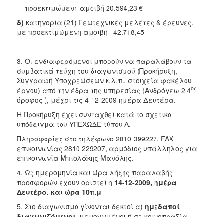
προεκτιμώμενη αμοιβή 20.594,23 €
δ)
κατηγορία (21) Γεωτεχνικές μελέτες & έρευνες,
με προεκτιμώμενη αμοιβή 42.718,45
3. Οι ενδιαφερόμενοι μπορούν να παραλάβουν τα
συμβατικά τεύχη του διαγωνισμού (Προκήρυξη,
Συγγραφή Υποχρεώσεων κ.λ.π., στοιχεία φακέλου
ος
έργου) από την έδρα της υπηρεσίας (Ανδρόγεω 2 4
όροφος ), μέχρι τις 4-12-2009 ημέρα Δευτέρα.
Η Προκήρυξη έχει συνταχθεί κατά το σχετικό
υπόδειγμα του ΥΠΕΧΩΔΕ τύπου Α.
Πληροφορίες στο τηλέφωνο 2810-399227, FAX
επικοινωνίας 2810 229207, αρμόδιος υπάλληλος για
επικοινωνία Μπιολάκης Μανόλης.
4. Ως ημερομηνία και ώρα λήξης παραλαβής
προσφορών έχουν οριστεί η
14-12-2009, ημέρα
Δευτέρα. και ώρα 10π.μ
5. Στο διαγωνισμό γίνονται δεκτοί α)
ημεδαποί
διαγωνιζόμενοι
, μεμονωμένοι ή σε κοινοπραξία –