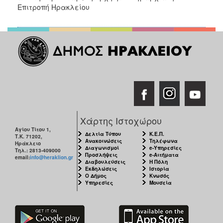
Επιτροπή Ηρακλείου
Χάρτης Ιστοχώρου
Αγίου Τίτου 1,
Δελτία Τύπου
Κ.Ε.Π.
Τ.Κ. 71202,
Ανακοινώσεις
Τηλέφωνα
Ηράκλειο
Διαγωνισμοί
e-Υπηρεσίες
Τηλ.: 2813-409000
Προσλήψεις
e-Αιτήματα
email:
info@heraklion.gr
Διαβουλεύσεις
Η Πόλη
Εκδηλώσεις
Ιστορία
Ο Δήμος
Κνωσός
Υπηρεσίες
Μουσεία