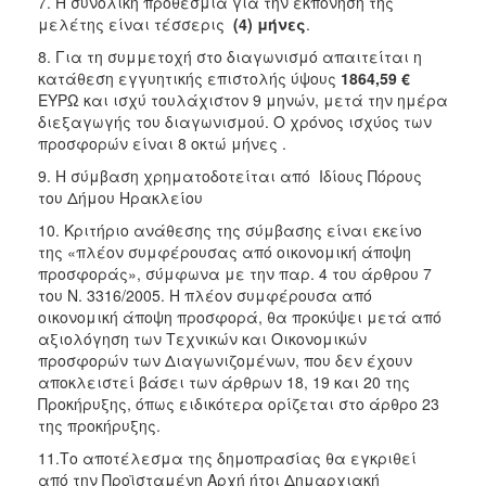
7. Η συνολική προθεσμία για την εκπόνηση της
μελέτης είναι τέσσερις
(4) μήνες
.
8. Για τη συμμετοχή στο διαγωνισμό απαιτείται η
κατάθεση εγγυητικής επιστολής ύψους
1864,59 €
ΕΥΡΩ και ισχύ τουλάχιστον 9 μηνών, μετά την ημέρα
διεξαγωγής του διαγωνισμού. Ο χρόνος ισχύος των
προσφορών είναι 8 οκτώ μήνες .
9. Η σύμβαση χρηματοδοτείται από Ιδίους Πόρους
του Δήμου Ηρακλείου
10. Κριτήριο ανάθεσης της σύμβασης είναι εκείνο
της «πλέον συμφέρουσας από οικονομική άποψη
προσφοράς», σύμφωνα με την παρ. 4 του άρθρου 7
του Ν. 3316/2005. Η πλέον συμφέρουσα από
οικονομική άποψη προσφορά, θα προκύψει μετά από
αξιολόγηση των Τεχνικών και Οικονομικών
προσφορών των Διαγωνιζομένων, που δεν έχουν
αποκλειστεί βάσει των άρθρων 18, 19 και 20 της
Προκήρυξης, όπως ειδικότερα ορίζεται στο άρθρο 23
της προκήρυξης.
11.Το αποτέλεσμα της δημοπρασίας θα εγκριθεί
από την Προϊσταμένη Αρχή ήτοι Δημαρχιακή