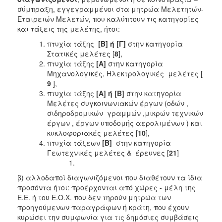
σύμπραξη, εγγεγραμμένοι στα μητρώα Μελετητών-
Εταιρειών Μελετών, που καλύπτουν τις κατηγορίες
και τάξεις της μελέτης, ήτοι:
πτυχία τάξης
[Β] ή [Γ]
στην κατηγορία
Στατικές μελέτες [
8
],
πτυχία τάξης
[Α]
στην κατηγορία
Μηχανολογικές, Ηλεκτρολογικές μελέτες [
9
],
πτυχία τάξης
[Α] ή [Β]
στην κατηγορία
Μελέτες συγκοινωνιακών έργων (οδών ,
σιδηροδρομικών γραμμών ,μικρών τεχνικών
έργων , έργων υποδομής αερολιμένων ) και
κυκλοφοριακές μελέτες [
10
],
πτυχία τάξεων
[Β]
στην κατηγορία
Γεωτεχνικές μελέτες & έρευνες [
21
]
β) αλλοδαποί διαγωνιζόμενοι που διαθέτουν τα ίδια
προσόντα ήτοι: προέρχονται από χώρες - μέλη της
Ε.Ε. ή του Ε.Ο.Χ. που δεν τηρούν μητρώα των
προηγούμενων παραγράφων ή κράτη, που έχουν
κυρώσει την συμφωνία για τις δημόσιες συμβάσεις