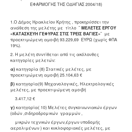
2018
ΕΦΑΡΜΟΓΗΣ ΤΗΣ ΟΔΗΓΙΑΣ 2004/18)
2017
2016
1.O Δήμος Ηρακλείου Κρήτης , προκηρύσσει την
2015
ανάθεση της μελέτης με τίτλο
¨ ΜΕΛΕΤΕΣ ΕΡΓΟΥ
«ΚΑΤΑΣΚΕΥΗ ΓΕΦΥΡΑΣ ΣΤΙΣ ΤΡΕΙΣ ΒΑΓΙΕΣ»¨
με
2013
προεκτιμώμενη αμοιβή 93.229,69
ΕΥΡΩ (χωρίς ΦΠΑ
19%).
2. Η μελέτη συντίθεται από τις ακόλουθες
κατηγορίες μελετών:
ΔΗΜΟΤΗΣ
α)
κατηγορία (8) Στατικές μελέτες, με
προεκτιμώμενη αμοιβή 25.104,63 €
ΕΠΙΣΚΕΠΤΗΣ
β)
κατηγορία(9) Μηχανολογικές, Ηλεκτρολογικές
μελέτες, με προεκτιμώμενη αμοιβή
ΗΡΑΚΛΕΙΟ
ΓΙΑ...
3.417,12 €
γ)
κατηγορία( 10) Μελέτες συγκοινωνιακών έργων
(οδών ,σιδηροδρομικών γραμμών ,
μικρών τεχνικών έργων,έργων υποδομής
αερολιμένων ) και κυκλοφοριακές μελέτες, με