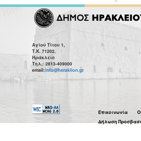
Αγίου Τίτου 1,
Τ.Κ. 71202,
Ηράκλειο
Τηλ.: 2813-409000
email:
info@heraklion.gr
Επικοινωνία
Ό
Δήλωση Προσβασ