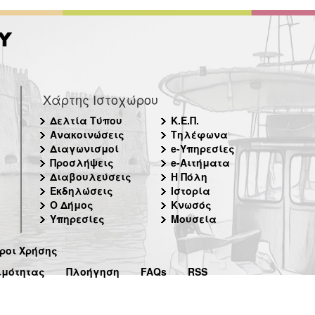
Χάρτης Ιστοχώρου
Δελτία Τύπου
Κ.Ε.Π.
Ανακοινώσεις
Τηλέφωνα
Διαγωνισμοί
e-Υπηρεσίες
Προσλήψεις
e-Αιτήματα
Διαβουλεύσεις
Η Πόλη
Εκδηλώσεις
Ιστορία
Ο Δήμος
Κνωσός
Υπηρεσίες
Μουσεία
ροι Χρήσης
ιμότητας
Πλοήγηση
FAQs
RSS