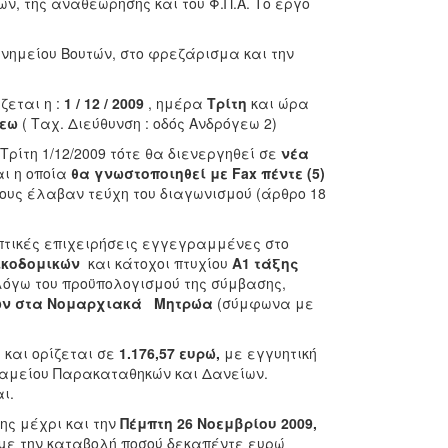
, της αναθεώρησης και του Φ.Π.Α. Το έργο
νημείου Βουτών, στο φρεζάρισμα και την
εται η :
1 / 12 / 2009
, ημέρα
Τρίτη
και ώρα
γεω
( Ταχ. Διεύθυνση : οδός Ανδρόγεω 2)
Τρίτη 1/12/2009 τότε θα διενεργηθεί σε
νέα
αι η οποία
θα
γνωστοποιηθεί με
Fax
πέντε (5)
σους έλαβαν τεύχη του διαγωνισμού (άρθρο 18
πτικές επιχειρήσεις εγγεγραμμένες στο
ικοδομικών
και κάτοχοι πτυχίου
Α1 τάξης
λόγω του προϋπολογισμού της σύμβασης,
ων στα Νομαρχιακά Μητρώα
(σύμφωνα με
υ
και ορίζεται σε
1.176,57 ευρώ,
με εγγυητική
αμείου Παρακαταθηκών και Δανείων.
ι.
ς μέχρι και την
Πέμπτη 26
Νοεμβρίου 2009,
 με την καταβολή ποσού δεκαπέντε ευρώ