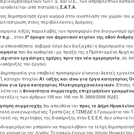
εριλαμβανομένων των Γ.Ε. και Ο.Ε., των απροβλέπτων δαπανών
ατοδοτείται από πιστώσεις
Σ.Α.Τ.Α.
ρος δημοπράτηση έργο αφορά στην ανάπλαση του χώρου του μ
λτόστρωση στους περιβάλλοντες δρόμους.
ομηνία λήξης παραλαβής των προσφορών στο διαγωνισμό ορίζ
ο
0 π.μ.
, στον
2
όροφο του Δημοτικού κτιρίου της οδού Ανδρό
ια οποιονδήποτε σοβαρό λόγο δεν διεξαχθεί η δημοπρασία την 
ρομηνία
που θα καθορίσει με πράξη της η Προϊσταμένη Αρχή κ
άχιστον εργάσιμες ημέρες πριν την νέα ημερομηνία
, σε ό
διακήρυξης του έργου).
 δημοπρασία για υποβολή προσφορών γίνονται δεκτές εργολη
, κάτοχοι πτυχίου
Α1 τάξης και άνω για έργα κατηγορίας Ο
 άνω για έργα κατηγορίας Ηλεκτρομηχανολογικών.
Επίσης 
βλέπεται η
δυνατότητα συμμετοχής
επιχειρήσεων γραμμέν
διατάξεις των άρθρων 105 και 106 του Ν. 3669/2008 (ΚΔΕ).
γύηση συμμετοχής
θα απευθύνεται
προς το Δήμο Ηρακλείο
τολή αναγνωρισμένης Τράπεζας ή ΤΣΜΕΔΕ ή Γραμμάτιο του Τ
τολή της περίληψης της διακήρυξης στην Ε.Ε.Ε.Κ. δεν απαιτείτα
νδιαφερόμενοι μπορούν να παραλάβουν τα τεύχη δημοπράτηση
τα γραφεία της Δ/νσης Τεχνικών έργων του Δήμου Ηρακλείου