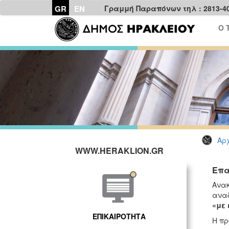
GR
EN
Γραμμή Παραπόνων τηλ : 2813-4
Ο 
Αρχ
WWW.HERAKLION.GR
Επα
Ανακ
αναδ
«με 
ΕΠΙΚΑΙΡΟΤΗΤΑ
Η πρ