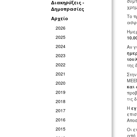
συμπ
Διακηρύξεις -
χρημ
Δημοπρασίες
Το π
Αρχείο
ασφα
2026
Ημερ
2025
10.0
2024
Αν γ
ημε
2023
τουλ
2022
της 
2021
Στην
ΜΕΕΠ
2020
και
2019
προ
τις 
2018
Η
εγ
2017
επισ
2016
Αποσ
2015
Οι ε
από 