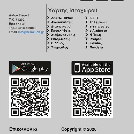
Χάρτης Ιστοχώρου
Αγίου Τίτου 1,
Δελτία Τύπου
Κ.Ε.Π.
Τ.Κ. 71202,
Ανακοινώσεις
Τηλέφωνα
Ηράκλειο
Διαγωνισμοί
e-Υπηρεσίες
Τηλ.: 2813-409000
Προσλήψεις
e-Αιτήματα
email:
info@heraklion.gr
Διαβουλεύσεις
Η Πόλη
Εκδηλώσεις
Ιστορία
Ο Δήμος
Κνωσός
Υπηρεσίες
Μουσεία
Επικοινωνία
Copyright © 2026