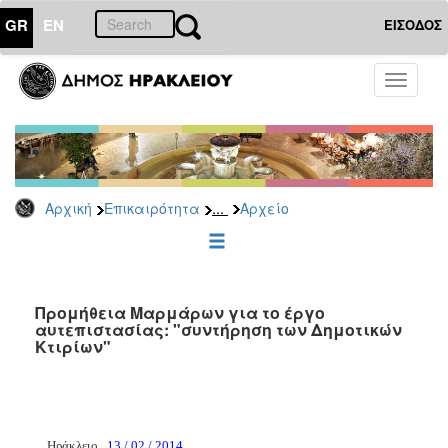
GR
EN
ΕΙΣΟΔΟΣ
ΕΠΙΚΑΙΡΟΤΗΤΑ
Toggle
navigati
Διακηρύξεις
-
Δημοπρασίες
Αρχείο
...
Αρχική
Επικαιρότητα
Αρχείο
2026
2025
2024
2023
Προμήθεια Μαρμάρων για το έργο
αυτεπιστασίας: "συντήρηση των Δημοτικών
2022
Κτιρίων"
2021
2020
2019
Ηράκλειο
,
13 / 02 / 2014