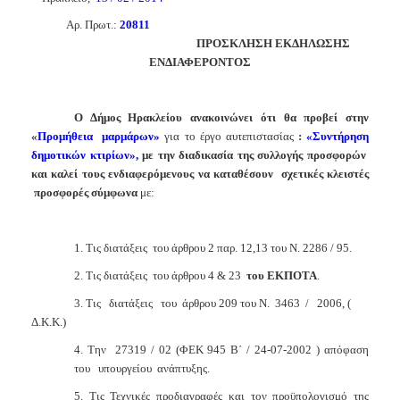
2018
A
ρ. Πρωτ.:
20811
2017
ΠΡΟΣΚΛΗΣΗ ΕΚΔΗΛΩΣΗΣ
2016
ΕΝΔΙΑΦΕΡΟΝΤΟΣ
2015
2013
Ο Δήμος Ηρακλείου ανακοινώνει ότι θα προβεί στην
«
Προμήθεια
μαρμάρων»
για το έργο αυτεπιστασίας
:
«Συντήρηση
δημοτικών κτιρίων»,
με την διαδικασία της συλλογής προσφορών
και καλεί τους ενδιαφερόμενους να καταθέσουν
σχετικές κλειστές
προσφορές σύμφωνα
με:
ΔΗΜΟΤΗΣ
ΕΠΙΣΚΕΠΤΗΣ
1. Τις διατάξεις
του άρθρου 2 παρ. 12,13 του Ν. 2286 / 95.
2. Τις διατάξεις
του άρθρου 4 & 23
του ΕΚΠΟΤΑ
.
ΗΡΑΚΛΕΙΟ
ΓΙΑ...
3. Τις
διατάξεις
του
άρθρου 209 του Ν.
3463
/
2006, (
Δ.Κ.Κ.)
4. Την
27319 / 02 (ΦΕΚ 945 Β΄ / 24-07-2002 ) απόφαση
του
υπουργείου
ανάπτυξης.
5. Τις Τεχνικές προδιαγραφές και τον προϋπολογισμό της