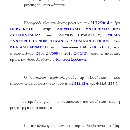
μελέτης
που επισυνάπτεται.
Προσφορές γίνονται δεκτές μέχρι και την
21/02/2014
ημέρα
ΠΑΡΑΣΚΕΥΗ
στην
ΔΙΕΥΘΥΝΣΗ ΣΥΝΤΗΡΗΣΗΣ ΚΑΙ
ΑΥΤΕΠΙΣΤΑΣΙΑΣ
του
ΔΗΜΟΥ ΗΡΑΚΛΕΙΟΥ,
ΤΜΗΜΑ
ΣΥΝΤΗΡΗΣΗΣ ΔΗΜΟΤΙΚΩΝ & ΣΧΟΛΙΚΩΝ ΚΤΙΡΙΩΝ
,
στην
ΝΕΑ
ΑΛΙΚΑΡΝΑΣΣΟ
, οδός :
Διονυσίου 13Α
-Τ.Κ. 71601,
τηλ.
επικοινωνίας :
2810 247569
(ή 2810
247573
),
όλες τις εργάσιμες
ημέρες και ώρες. Αρμόδια : κ.
Καπζάλα Σουλτάνα.
Ο συνολικός προϋπολογισμός της Προμήθειας
που
επισυνάπτεται, ανέρχεται στο ποσό των
5.343,12
€
(με Φ.Π.Α. 23%).
Το κριτήριο
για
την
κατακύρωση της προμήθειας
είναι η
μικρότερη τιμή - προσφορά.
Για την αξιολόγηση
των
προσφορών
λαμβάνονται
υπόψη