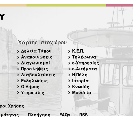
Χάρτης Ιστοχώρου
Δελτία Τύπου
Κ.Ε.Π.
Ανακοινώσεις
Τηλέφωνα
Διαγωνισμοί
e-Υπηρεσίες
Προσλήψεις
e-Αιτήματα
Διαβουλεύσεις
Η Πόλη
Εκδηλώσεις
Ιστορία
Ο Δήμος
Κνωσός
Υπηρεσίες
Μουσεία
ροι Χρήσης
ιμότητας
Πλοήγηση
FAQs
RSS