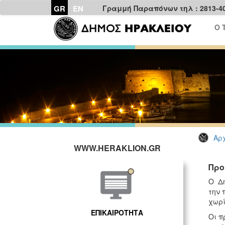
GR
EN
Γραμμή Παραπόνων τηλ : 2813-4
Ο 
Αρχ
WWW.HERAKLION.GR
Προ
Ο Δ
την 
χωρί
ΕΠΙΚΑΙΡΟΤΗΤΑ
Οι π