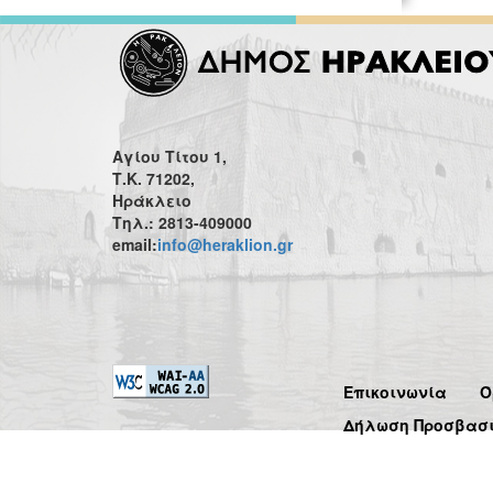
Αγίου Τίτου 1,
Τ.Κ. 71202,
Ηράκλειο
Τηλ.: 2813-409000
email:
info@heraklion.gr
Επικοινωνία
Ό
Δήλωση Προσβασ