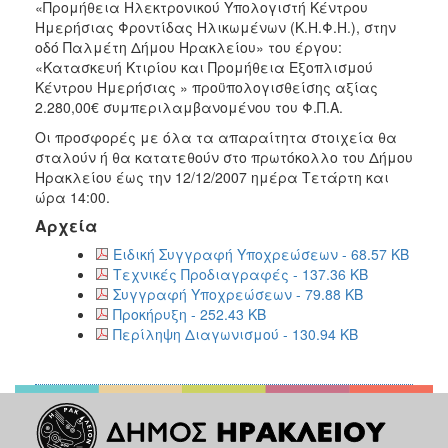
2018
«Προμήθεια Ηλεκτρονικού Υπολογιστή Κέντρου
Ημερήσιας Φροντίδας Ηλικωμένων (Κ.Η.Φ.Η.), στην
2017
οδό Παλμέτη Δήμου Ηρακλείου» του έργου:
2016
«Κατασκευή Kτιρίου και Προμήθεια Εξοπλισμού
Κέντρου Ημερήσιας » προϋπολογισθείσης αξίας
2015
2.280,00€ συμπεριλαμβανομένου του Φ.Π.Α.
2013
Οι προσφορές με όλα τα απαραίτητα στοιχεία θα
σταλούν ή θα κατατεθούν στο πρωτόκολλο του Δήμου
Ηρακλείου έως την 12/12/2007 ημέρα Τετάρτη και
ώρα 14:00.
ΔΗΜΟΤΗΣ
Αρχεία
Ειδική Συγγραφή Υποχρεώσεων - 68.57 KB
ΕΠΙΣΚΕΠΤΗΣ
Τεχνικές Προδιαγραφές - 137.36 KB
Συγγραφή Υποχρεώσεων - 79.88 KB
ΗΡΑΚΛΕΙΟ
Προκήρυξη - 252.43 KB
ΓΙΑ...
Περίληψη Διαγωνισμού - 130.94 KB