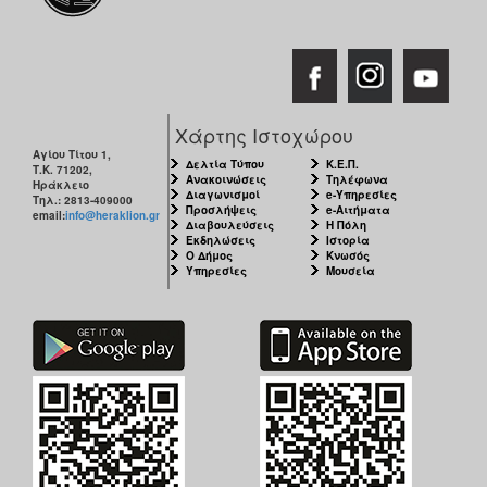
Χάρτης Ιστοχώρου
Αγίου Τίτου 1,
Δελτία Τύπου
Κ.Ε.Π.
Τ.Κ. 71202,
Ανακοινώσεις
Τηλέφωνα
Ηράκλειο
Διαγωνισμοί
e-Υπηρεσίες
Τηλ.: 2813-409000
Προσλήψεις
e-Αιτήματα
email:
info@heraklion.gr
Διαβουλεύσεις
Η Πόλη
Εκδηλώσεις
Ιστορία
Ο Δήμος
Κνωσός
Υπηρεσίες
Μουσεία