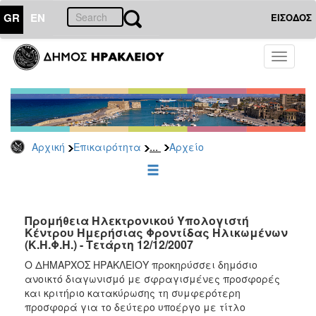
GR
EN
ΕΙΣΟΔΟΣ
ΕΠΙΚΑΙΡΟΤΗΤΑ
Toggle
navigati
Διακηρύξεις
-
Δημοπρασίες
Αρχείο
...
Αρχική
Επικαιρότητα
Αρχείο
2026
2025
2024
2023
Προμήθεια Ηλεκτρονικού Υπολογιστή
Κέντρου Ημερήσιας Φροντίδας Ηλικωμένων
2022
(Κ.Η.Φ.Η.) - Τετάρτη 12/12/2007
2021
Ο ΔΗΜΑΡΧΟΣ ΗΡΑΚΛΕΙΟΥ προκηρύσσει δημόσιο
2020
ανοικτό διαγωνισμό με σφραγισμένες προσφορές
και κριτήριο κατακύρωσης τη συμφερότερη
2019
προσφορά για το δεύτερο υποέργο με τίτλο