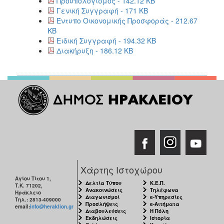
Προϋπολογισμός - 142.12 KB
Γενική Συγγραφή - 171 KB
Έντυπο Οικονομικής Προσφοράς - 212.67
KB
Ειδική Συγγραφή - 194.32 KB
Διακήρυξη - 186.12 KB
Χάρτης Ιστοχώρου
Αγίου Τίτου 1,
Δελτία Τύπου
Κ.Ε.Π.
Τ.Κ. 71202,
Ανακοινώσεις
Τηλέφωνα
Ηράκλειο
Διαγωνισμοί
e-Υπηρεσίες
Τηλ.: 2813-409000
Προσλήψεις
e-Αιτήματα
email:
info@heraklion.gr
Διαβουλεύσεις
Η Πόλη
Εκδηλώσεις
Ιστορία