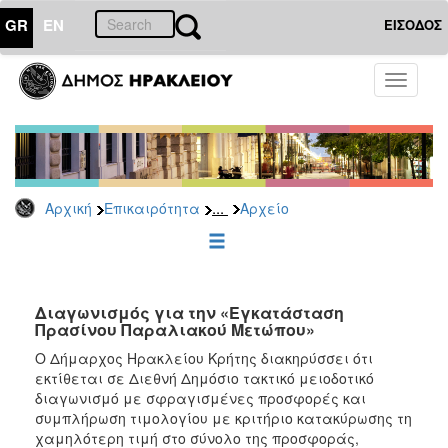
GR
EN
ΕΙΣΟΔΟΣ
ΕΠΙΚΑΙΡΟΤΗΤΑ
Toggle
navigati
Διακηρύξεις
-
Δημοπρασίες
Αρχείο
...
Αρχική
Επικαιρότητα
Αρχείο
2026
2025
2024
2023
Διαγωνισμός για την «Εγκατάσταση
Πρασίνου Παραλιακού Μετώπου»
2022
Ο Δήμαρχος Ηρακλείου Κρήτης διακηρύσσει ότι
2021
εκτίθεται σε Διεθνή Δημόσιο τακτικό μειοδοτικό
2020
διαγωνισμό με σφραγισμένες προσφορές και
συμπλήρωση τιμολογίου με κριτήριο κατακύρωσης τη
2019
χαμηλότερη τιμή στο σύνολο της προσφοράς,