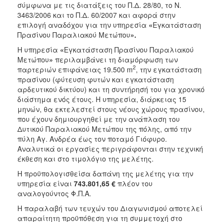
2018
σύμφωνα με τις διατάξεις του Π.Δ. 28/80, το Ν.
3463/2006 και το Π.Δ. 60/2007 και αφορά στην
2017
επιλογή αναδόχου για την υπηρεσία
«
Εγκατάσταση
2016
Πρασίνου Παραλιακού Μετώπου
».
2015
Η υπηρεσία
«
Εγκατάσταση Πρασίνου Παραλιακού
Μετώπου
»
περιλαμβάνει τη διαμόρφωση των
2013
2
παρτεριών επιφάνειας 19.500 m
, την εγκατάσταση
πρασίνου (φύτευση φυτών και εγκατάσταση
αρδευτικού δικτύου) και τη συντήρησή του για χρονικό
διάστημα ενός έτους. Η υπηρεσία, διάρκειας 15
μηνών, θα εκτελεστεί στους νέους χώρους πρασίνου,
ΔΗΜΟΤΗΣ
που έχουν δημιουργηθεί με την ανάπλαση του
Δυτικού Παραλιακού Μετώπου της πόλης, από την
ΕΠΙΣΚΕΠΤΗΣ
πύλη Αγ. Ανδρέα έως τον ποταμό Γιόφυρο.
Αναλυτικά οι εργασίες περιγράφονται στην τεχνική
ΗΡΑΚΛΕΙΟ
έκθεση και στο τιμολόγιο της μελέτης.
ΓΙΑ...
Η προϋπολογισθείσα δαπάνη της μελέτης για την
υπηρεσία είναι
743.801,65 €
πλέον του
αναλογούντος Φ.Π.Α.
Η παραλαβή των τευχών του Διαγωνισμού αποτελεί
απαραίτητη προϋπόθεση για τη συμμετοχή στο