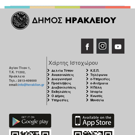
Χάρτης Ιστοχώρου
Αγίου Τίτου 1,
Δελτία Τύπου
Κ.Ε.Π.
Τ.Κ. 71202,
Ανακοινώσεις
Τηλέφωνα
Ηράκλειο
Διαγωνισμοί
e-Υπηρεσίες
Τηλ.: 2813-409000
Προσλήψεις
e-Αιτήματα
email:
info@heraklion.gr
Διαβουλεύσεις
Η Πόλη
Εκδηλώσεις
Ιστορία
Ο Δήμος
Κνωσός
Υπηρεσίες
Μουσεία