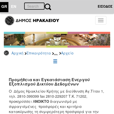
GR
EN
ΕΙΣΟΔΟΣ
ΕΠΙΚΑΙΡΟΤΗΤΑ
Toggle
navigati
Διακηρύξεις
-
Δημοπρασίες
Αρχείο
...
Αρχική
Επικαιρότητα
Αρχείο
2026
2025
2024
2023
Προμήθεια και Εγκατάσταση Ενεργού
Εξοπλισμού Δικτύου Δεδομένων
2022
Ο Δήμος Ηρακλείου Κρήτης με διεύθυνση Αγ.Τίτου 1,
2021
τηλ. 2810-399399 fax 2810-229207 Τ.Κ. 71202,
2020
προκηρύσσει A
NOIKT
Ο
διαγωνισμό με
σφραγισμένες προσφορές και κριτήριο
2019
κατακύρωσης τη συμφερότερη προσφορά για την