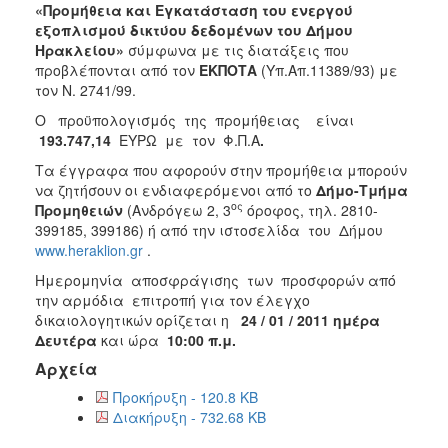
2018
«Προμήθεια και Εγκατάσταση του ενεργού
εξοπλισμού δικτύου δεδομένων του Δήμου
2017
Ηρακλείου»
σύμφωνα με τις διατάξεις που
2016
προβλέπονται από τον
ΕΚΠΟΤΑ
(Υπ.Απ.11389/93) με
τον Ν. 2741/99.
2015
Ο προϋπολογισμός της προμήθειας είναι
2013
193.747,14
ΕΥΡΩ με τον Φ.Π.Α
.
Τα έγγραφα που αφορούν στην προμήθεια μπορούν
να ζητήσουν οι ενδιαφερόμενοι από το
Δήμο-Τμήμα
ος
Προμηθειών
(Ανδρόγεω 2, 3
όροφος, τηλ. 2810-
ΔΗΜΟΤΗΣ
399185, 399186) ή από την ιστοσελίδα του Δήμου
www.heraklion.gr
.
ΕΠΙΣΚΕΠΤΗΣ
Ημερομηνία αποσφράγισης των προσφορών από
την αρμόδια επιτροπή για τον έλεγχο
ΗΡΑΚΛΕΙΟ
δικαιολογητικών ορίζεται η
24 / 01 / 2011 ημέρα
ΓΙΑ...
Δευτέρα
και ώρα
10:00 π.μ.
Αρχεία
Προκήρυξη - 120.8 KB
Διακήρυξη - 732.68 KB