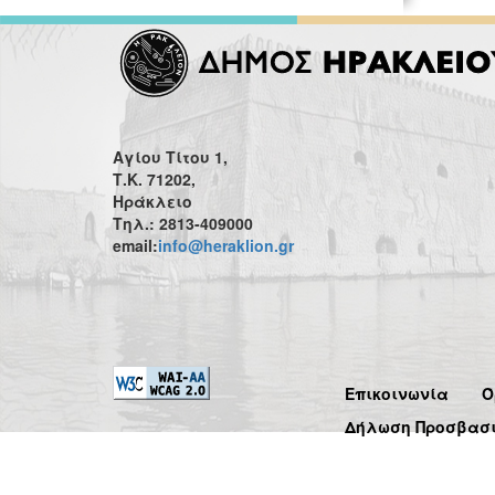
Αγίου Τίτου 1,
Τ.Κ. 71202,
Ηράκλειο
Τηλ.: 2813-409000
email:
info@heraklion.gr
Επικοινωνία
Ό
Δήλωση Προσβασ