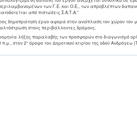
οϋπολογιζόμενη δαπάνη του έργου ανέρχεται συνολικά σε εβδ
εριλαμβανομένων των Γ.Ε. και Ο.Ε., των απροβλέπτων δαπανών
ατοδοτείται από πιστώσεις Σ.Α.Τ.Α.''
ρος δημοπράτηση έργο αφορά στην ανάπλαση του χώρου του μ
λτόστρωση στους περιβάλλοντες δρόμους.
ομηνία λήξης παραλαβής των προσφορών στο διαγωνισμό ορίζ
0 π.μ., στον 2° όροφο του Δημοτικού κτιρίου της οδού Ανδρόγεω 