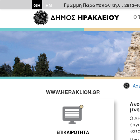
GR
EN
Γραμμή Παραπόνων τηλ : 2813-4
Ο 
Αρχ
WWW.HERAKLION.GR
Ανο
μνη
Ο ΔΗ
έργ
κατά
ΕΠΙΚΑΙΡΟΤΗΤΑ