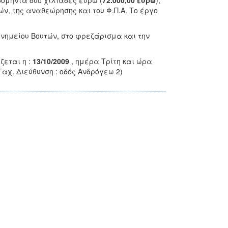
ομήντα δύο χιλιάδες ευρώ (
72.000,00 ευρώ
),
, της αναθεώρησης και του Φ.Π.Α. Το έργο
νημείου Βουτών, στο φρεζάρισμα και την
εται η :
13/10/2009
, ημέρα Τρίτη και ώρα
(Ταχ. Διεύθυνση : οδός Ανδρόγεω 2)