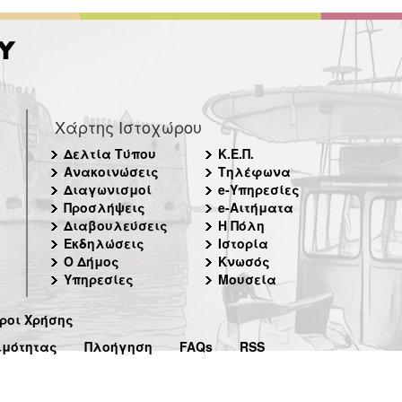
Χάρτης Ιστοχώρου
Δελτία Τύπου
Κ.Ε.Π.
Ανακοινώσεις
Τηλέφωνα
Διαγωνισμοί
e-Υπηρεσίες
Προσλήψεις
e-Αιτήματα
Διαβουλεύσεις
Η Πόλη
Εκδηλώσεις
Ιστορία
Ο Δήμος
Κνωσός
Υπηρεσίες
Μουσεία
ροι Χρήσης
ιμότητας
Πλοήγηση
FAQs
RSS