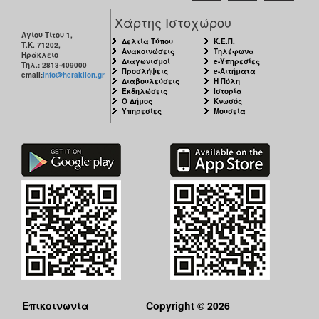
Χάρτης Ιστοχώρου
Αγίου Τίτου 1,
Δελτία Τύπου
Κ.Ε.Π.
Τ.Κ. 71202,
Ανακοινώσεις
Τηλέφωνα
Ηράκλειο
Διαγωνισμοί
e-Υπηρεσίες
Τηλ.: 2813-409000
Προσλήψεις
e-Αιτήματα
email:
info@heraklion.gr
Διαβουλεύσεις
Η Πόλη
Εκδηλώσεις
Ιστορία
Ο Δήμος
Κνωσός
Υπηρεσίες
Μουσεία
Επικοινωνία
Copyright © 2026