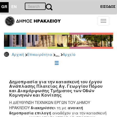
GR
EN
ΕΙΣΟΔΟΣ
ΕΠΙΚΑΙΡΟΤΗΤΑ
Toggle
navigati
Διακηρύξεις
-
Δημοπρασίες
Αρχείο
...
Αρχική
Επικαιρότητα
Αρχείο
2026
2025
2024
2023
Δημοπρασία για την κατασκευή του έργου
Ανάπλασης Πλατείας Αγ. Γεωργίου Πόρου
2022
και Διαμόρφωσης Τμήματος των Οδών
2021
Κομνηνών και Κονίτσης
2020
Η ΔΙΕΥΘΥΝΣΗ ΤΕΧΝΙΚΩΝ ΕΡΓΩΝ ΤΟΥ ΔΗΜΟΥ
ΗΡΑΚΛΕΙΟΥ
διακηρύσσει
τη με
ανοικτή
2019
δημοπρασία επιλογή
αναδόχου για την κατασκευή