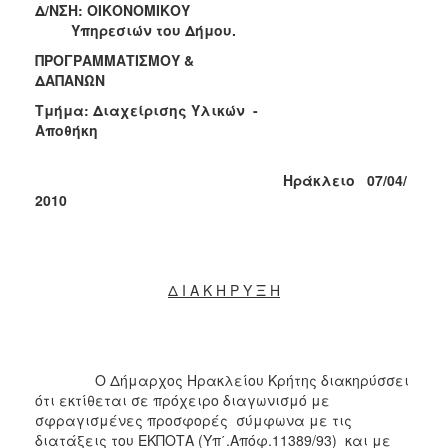
2018
Δ/ΝΣΗ: ΟΙΚΟΝΟΜΙΚΟΥ
Υπηρεσιών του Δήμου.
2017
ΠΡΟΓΡΑΜΜΑΤΙΣΜΟΥ &
2016
ΔΑΠΑΝΩΝ
2015
Τμήμα: Διαχείρισης Υλικών -
2013
Αποθήκη
Ηράκλειο 07/04/
2010
ΔΗΜΟΤΗΣ
ΕΠΙΣΚΕΠΤΗΣ
Δ Ι Α Κ Η Ρ Υ Ξ Η
ΗΡΑΚΛΕΙΟ
ΓΙΑ...
Ο Δήμαρχος Ηρακλείου Κρήτης διακηρύσσει
ότι εκτίθεται σε πρόχειρο διαγωνισμό με
σφραγισμένες προσφορές σύμφωνα με τις
διατάξεις του ΕΚΠΟΤΑ (Υπ΄.Απόφ.11389/93) και με