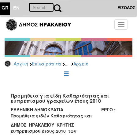
GR
EN
ΕΙΣΟΔΟΣ
ΕΠΙΚΑΙΡΟΤΗΤΑ
Toggle
navigati
Διακηρύξεις
-
Δημοπρασίες
Αρχείο
...
Αρχική
Επικαιρότητα
Αρχείο
2026
2025
2024
2023
Προμήθεια για είδη Καθαριότητας και
ευπρεπισμού γραφείων έτους 2010
2022
ΕΛΛΗΝΙΚΗ ΔΗΜΟΚΡΑΤΙΑ ΕΡΓΟ :
2021
Προμήθεια ειδών Καθαριότητας και
2020
ΔΗΜΟΣ ΗΡΑΚΛΕΙΟΥ ΚΡΗΤΗΣ
2019
ευπρεπισμού έτους 2010 των