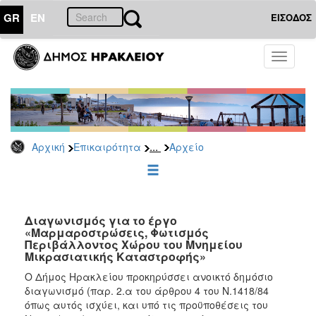
GR
EN
ΕΙΣΟΔΟΣ
ΕΠΙΚΑΙΡΟΤΗΤΑ
Toggle
navigati
Διακηρύξεις
-
Δημοπρασίες
Αρχείο
...
Αρχική
Επικαιρότητα
Αρχείο
2026
2025
2024
2023
Διαγωνισμός για το έργο
«Μαρμαροστρώσεις, Φωτισμός
2022
Περιβάλλοντος Χώρου του Μνημείου
2021
Μικρασιατικής Καταστροφής»
2020
Ο Δήμος Ηρακλείου προκηρύσσει ανοικτό δημόσιο
διαγωνισμό (παρ. 2.α του άρθρου 4 του Ν.1418/84
2019
όπως αυτός ισχύει, και υπό τις προϋποθέσεις του