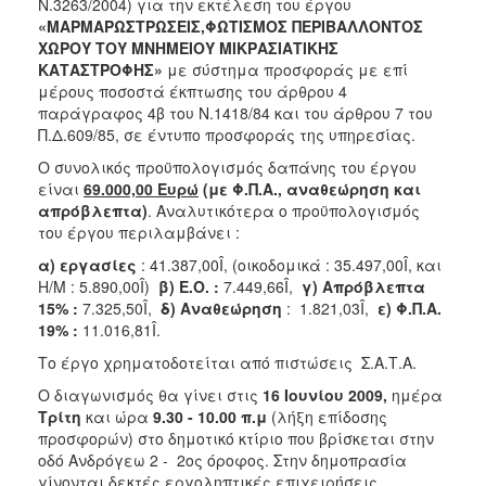
2018
Ν.3263/2004) για την εκτέλεση του έργου
«ΜΑΡΜΑΡΩΣΤΡΩΣΕΙΣ,ΦΩΤΙΣΜΟΣ ΠΕΡΙΒΑΛΛΟΝΤΟΣ
2017
ΧΩΡΟΥ ΤΟΥ ΜΝΗΜΕΙΟΥ ΜΙΚΡΑΣΙΑΤΙΚΗΣ
2016
ΚΑΤΑΣΤΡΟΦΗΣ»
με σύστημα προσφοράς με επί
μέρους ποσοστά έκπτωσης του άρθρου 4
2015
παράγραφος 4β του Ν.1418/84 και του άρθρου 7 του
2013
Π.Δ.609/85, σε έντυπο προσφοράς της υπηρεσίας.
Ο συνολικός προϋπολογισμός δαπάνης του έργου
είναι
69.000,00 Ευρώ
(με Φ.Π.Α., αναθεώρηση και
απρόβλεπτα)
. Αναλυτικότερα ο προϋπολογισμός
του έργου περιλαμβάνει :
ΔΗΜΟΤΗΣ
α) εργασίες
: 41.387,00Î, (οικοδομικά : 35.497,00Î, και
Η/Μ : 5.890,00Î)
β)
Ε.Ο. :
7.449,66Î,
γ)
Απρόβλεπτα
ΕΠΙΣΚΕΠΤΗΣ
15% :
7.325,50Î,
δ)
Αναθεώρηση
: 1.821,03Î,
ε)
Φ.Π.Α.
19% :
11.016,81Î.
ΗΡΑΚΛΕΙΟ
ΓΙΑ...
Το έργο χρηματοδοτείται από πιστώσεις Σ.Α.Τ.Α.
Ο διαγωνισμός θα γίνει στις
16 Ιουνίου 2009,
ημέρα
Τρίτη
και ώρα
9.30 - 10.00 π.μ
(λήξη επίδοσης
προσφορών) στο δημοτικό κτίριο που βρίσκεται στην
οδό Ανδρόγεω 2 - 2ος όροφος. Στην δημοπρασία
γίνονται δεκτές εργοληπτικές επιχειρήσεις