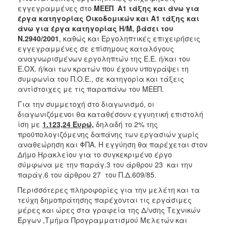
εγγεγραμμένες στο
ΜΕΕΠ Α1 τάξης και άνω για
έργα κατηγορίας Οικοδομικών και Α1 τάξης και
άνω για έργα κατηγορίας Η/Μ, βάσει του
Ν.2940/2001
, καθώς και Εργοληπτικές επιχειρήσεις
εγγεγραμμένες σε επίσημους καταλόγους
αναγνωρισμένων εργοληπτών της Ε.Ε. ή/και του
Ε.ΟΧ. ή/και των κρατών που έχουν υπογράψει τη
συμφωνία του Π.Ο.Ε., σε κατηγορία και τάξεις
αντίστοιχες με τις παραπάνω του ΜΕΕΠ.
Για την συμμετοχή στο διαγωνισμό, οι
διαγωνιζόμενοι θα καταθέσουν εγγυητική επιστολή
ίση με
1.123,24 Ευρώ,
δηλαδή το 2% της
προϋπολογιζόμενης δαπάνης των εργασιών χωρίς
αναθεώρηση και ΦΠΑ. Η εγγύηση θα παρέχεται στον
Δήμο Ηρακλείου για το συγκεκριμένο έργο
σύμφωνα με την παράγ.3 του άρθρου 23 και την
παράγ.6 του άρθρου 27 του Π.Δ.609/85.
Περισσότερες πληροφορίες για την μελέτη και τα
τεύχη δημοπράτησης παρέχονται τις εργάσιμες
μέρες και ώρες στα γραφεία της Δ/νσης Τεχνικών
Έργων ,Τμήμα Προγραμματισμού Μελετών και