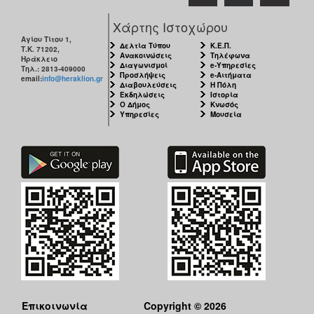
Χάρτης Ιστοχώρου
Αγίου Τίτου 1,
Δελτία Τύπου
Κ.Ε.Π.
Τ.Κ. 71202,
Ανακοινώσεις
Τηλέφωνα
Ηράκλειο
Διαγωνισμοί
e-Υπηρεσίες
Τηλ.: 2813-409000
Προσλήψεις
e-Αιτήματα
email:
info@heraklion.gr
Διαβουλεύσεις
Η Πόλη
Εκδηλώσεις
Ιστορία
Ο Δήμος
Κνωσός
Υπηρεσίες
Μουσεία
Επικοινωνία
Copyright © 2026