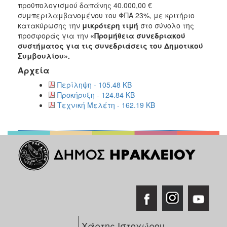
2018
προϋπολογισμού δαπάνης 40.000,00 €
συμπεριλαμβανομένου του ΦΠΑ 23%, με κριτήριο
2017
κατακύρωσης την
μικρότερη τιμή
στο σύνολο της
2016
προσφοράς για την
«Προμήθεια συνεδριακού
συστήματος για τις συνεδριάσεις του Δημοτικού
2015
Συμβουλίου».
2013
Αρχεία
Περίληψη - 105.48 KB
Προκήρυξη - 124.84 KB
Τεχνική Μελέτη - 162.19 KB
ΔΗΜΟΤΗΣ
ΕΠΙΣΚΕΠΤΗΣ
ΗΡΑΚΛΕΙΟ
ΓΙΑ...
Χάρτης Ιστοχώρου