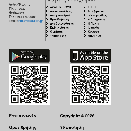
Αγίου Τίτου 1,
Δελτία Τύπου
Κ.Ε.Π.
Τ.Κ. 71202,
Ανακοινώσεις
Τηλέφωνα
Ηράκλειο
Διαγωνισμοί
e-Υπηρεσίες
Τηλ.: 2813-409000
Προσλήψεις
e-Αιτήματα
email:
info@heraklion.gr
Διαβουλεύσεις
Η Πόλη
Εκδηλώσεις
Ιστορία
Ο Δήμος
Κνωσός
Υπηρεσίες
Μουσεία
Επικοινωνία
Copyright © 2026
Όροι Χρήσης
Υλοποίηση