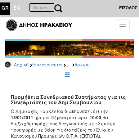
GR
EN
ΕΙΣΟΔΟΣ
ΕΠΙΚΑΙΡΟΤΗΤΑ
Toggle
navigati
Διακηρύξεις
-
Δημοπρασίες
Αρχείο
...
Αρχική
Επικαιρότητα
Αρχείο
2026
2025
2024
2023
Προμήθεια Συνεδριακού Συστήματος για τις
Συνεδριάσεις του Δημ.Συμβουλίου
2022
Ο Δήμαρχος Ηρακλείου διακηρύσσει ότι την
2021
13/01/2011
ημέρα
Πέμπτη
και ώρα
10:00
θα
2020
διεξαχθεί πρόχειρος διαγωνισμός με κλειστές
προσφορές με βάση τις διατάξεις του Ενιαίου
2019
Κανονισμού Προμηθειών Ο.Τ.Α. (ΕΚΠΟΤΑ),