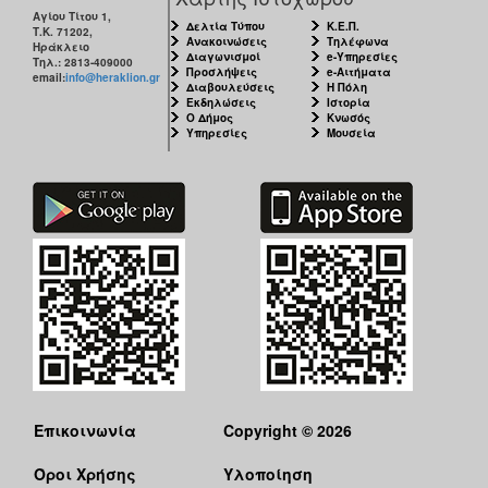
Αγίου Τίτου 1,
Δελτία Τύπου
Κ.Ε.Π.
Τ.Κ. 71202,
Ανακοινώσεις
Τηλέφωνα
Ηράκλειο
Διαγωνισμοί
e-Υπηρεσίες
Τηλ.: 2813-409000
Προσλήψεις
e-Αιτήματα
email:
info@heraklion.gr
Διαβουλεύσεις
Η Πόλη
Εκδηλώσεις
Ιστορία
Ο Δήμος
Κνωσός
Υπηρεσίες
Μουσεία
Επικοινωνία
Copyright © 2026
Όροι Χρήσης
Υλοποίηση