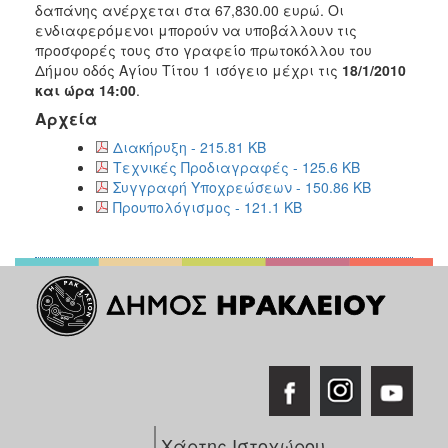
2018
δαπάνης ανέρχεται στα 67,830.00 ευρώ. Οι
ενδιαφερόμενοι μπορούν να υποβάλλουν τις
2017
προσφορές τους στο γραφείο πρωτοκόλλου του
2016
Δήμου οδός Αγίου Τίτου 1 ισόγειο μέχρι τις
18/1/2010
και ώρα 14:00
.
2015
Αρχεία
2013
Διακήρυξη - 215.81 KB
Τεχνικές Προδιαγραφές - 125.6 KB
Συγγραφή Υποχρεώσεων - 150.86 KB
Προυπολόγισμος - 121.1 KB
ΔΗΜΟΤΗΣ
ΕΠΙΣΚΕΠΤΗΣ
ΗΡΑΚΛΕΙΟ
ΓΙΑ...
Χάρτης Ιστοχώρου