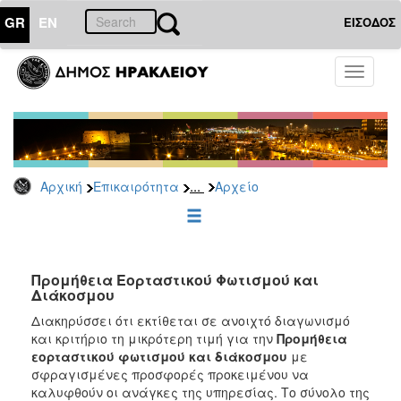
GR
EN
ΕΙΣΟΔΟΣ
ΕΠΙΚΑΙΡΟΤΗΤΑ
Toggle
navigati
Διακηρύξεις
-
Δημοπρασίες
Αρχείο
...
Αρχική
Επικαιρότητα
Αρχείο
2026
2025
2024
2023
Προμήθεια Εορταστικού Φωτισμού και
Διάκοσμου
2022
Διακηρύσσει ότι εκτίθεται σε ανοιχτό διαγωνισμό
2021
και κριτήριο τη μικρότερη τιμή για την
Προμήθεια
2020
εορταστικού φωτισμού και διάκοσμου
με
σφραγισμένες προσφορές προκειμένου να
2019
καλυφθούν οι ανάγκες της υπηρεσίας. Το σύνολο της