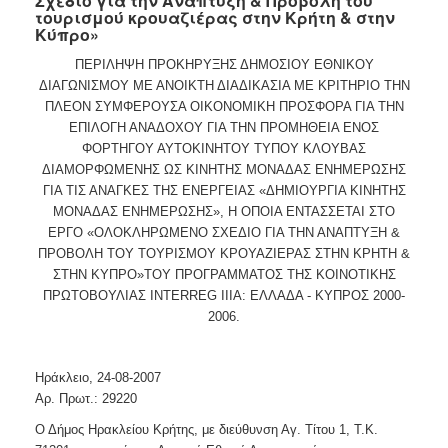
Σχέδιο για την Ανάπτυξη & Προβολή του
2018
τουρισμού κρουαζιέρας στην Κρήτη & στην
Κύπρο»
2017
2016
ΠΕΡΙΛΗΨΗ ΠΡΟΚΗΡΥΞΗΣ ΔΗΜΟΣΙΟΥ ΕΘΝΙΚΟΥ
ΔΙΑΓΩΝΙΣΜΟΥ ΜΕ ΑΝΟΙΚΤΗ ΔΙΑΔΙΚΑΣΙΑ ΜΕ ΚΡΙΤΗΡΙΟ ΤΗΝ
2015
ΠΛΕΟΝ ΣΥΜΦΕΡΟΥΣΑ ΟΙΚΟΝΟΜΙΚΗ ΠΡΟΣΦΟΡΑ ΓΙΑ ΤΗΝ
2013
ΕΠΙΛΟΓΗ ΑΝΑΔΟΧΟΥ ΓΙΑ ΤΗΝ ΠΡΟΜΗΘΕΙΑ ΕΝΟΣ
ΦΟΡΤΗΓΟΥ ΑΥΤΟΚΙΝΗΤΟΥ ΤΥΠΟΥ ΚΛΟΥΒΑΣ
ΔΙΑΜΟΡΦΩΜΕΝΗΣ ΩΣ ΚΙΝΗΤΗΣ ΜΟΝΑΔΑΣ ΕΝΗΜΕΡΩΣΗΣ
ΓΙΑ ΤΙΣ ΑΝΑΓΚΕΣ ΤΗΣ ΕΝΕΡΓΕΙΑΣ «ΔΗΜΙΟΥΡΓΙΑ ΚΙΝΗΤΗΣ
ΜΟΝΑΔΑΣ ΕΝΗΜΕΡΩΣΗΣ», Η ΟΠΟΙΑ ΕΝΤΑΣΣΕΤΑΙ ΣΤΟ
ΔΗΜΟΤΗΣ
ΕΡΓΟ «ΟΛΟΚΛΗΡΩΜΕΝΟ ΣΧΕΔΙΟ ΓΙΑ ΤΗΝ ΑΝΑΠΤΥΞΗ &
ΠΡΟΒΟΛΗ ΤΟΥ ΤΟΥΡΙΣΜΟΥ ΚΡΟΥΑΖΙΕΡΑΣ ΣΤΗΝ ΚΡΗΤΗ &
ΕΠΙΣΚΕΠΤΗΣ
ΣΤΗΝ ΚΥΠΡΟ»ΤΟΥ ΠΡΟΓΡΑΜΜΑΤΟΣ ΤΗΣ ΚΟΙΝΟΤΙΚΗΣ
ΠΡΩΤΟΒΟΥΛΙΑΣ INTERREG IIIΑ: ΕΛΛΑΔΑ - ΚΥΠΡΟΣ 2000-
ΗΡΑΚΛΕΙΟ
2006.
ΓΙΑ...
Ηράκλειο, 24-08-2007
Αρ. Πρωτ.: 29220
Ο Δήμος Ηρακλείου Κρήτης, με διεύθυνση Αγ. Τίτου 1, Τ.Κ.