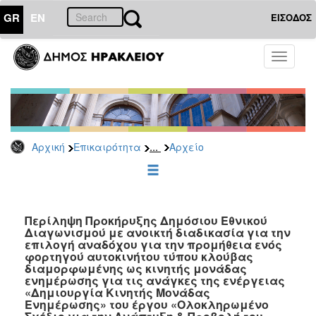
GR
EN
ΕΙΣΟΔΟΣ
ΕΠΙΚΑΙΡΟΤΗΤΑ
Toggle
navigati
Διακηρύξεις
-
Δημοπρασίες
Αρχείο
...
Αρχική
Επικαιρότητα
Αρχείο
2026
2025
2024
2023
Περίληψη Προκήρυξης Δημόσιου Εθνικού
Διαγωνισμού με ανοικτή διαδικασία για την
2022
επιλογή αναδόχου για την προμήθεια ενός
2021
φορτηγού αυτοκινήτου τύπου κλούβας
διαμορφωμένης ως κινητής μονάδας
2020
ενημέρωσης για τις ανάγκες της ενέργειας
«Δημιουργία Κινητής Μονάδας
2019
Ενημέρωσης» του έργου «Ολοκληρωμένο