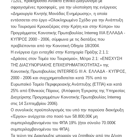
71201, προκηρύσσει Ανοικτό Εθνικό Διαγωνισμό με
σφραγισμένες προσφορές, για την υλοποίηση της ενέργειας
«Δημιουργία Κινητής Μονάδας Ενημέρωσης», η οποία
εντάσσεται στο έργο «Ολοκληρωμένο Σχέδιο για την Ανάπτυξη
του Τουρισμού Κρουαζιέρας στην Κρήτη και στην Κύπρο» του
Προγράμματος Κοινοτικής Πρωτοβουλίας Interreg IIIA ΕΛΛΑΔΑ -
ΚΥΠΡΟΣ 2000 - 2006, σύμφωνα με τις διατάξεις που
προβλέπονται από την Κοινοτική Οδηγία 18/2004.
Η ενέργεια έχει ενταχθεί στην Κατηγορία Πράξης 2.1.1:
«Δράσεις στον Τομέα του Τουρισμού», Μέτρο 2.1: «ΕΝΙΣΧΥΣΗ
ΤΗΣ ΔΙΑΣΥΝΟΡΙΑΚΗΣ ΕΠΙΧΕΙΡΗΜΑΤΙΚΟΤΗΤΑΣ» της
Κοινοτικής Πρωτοβουλίας INTERREG III A: ΕΛΛΑΔΑ - ΚΥΠΡΟΣ,
2000 - 2006 και συγχρηματοδοτείται κατά 75% από το
Ευρωπαϊκό Ταμείο Περιφερειακής Ανάπτυξης (ΕΤΠΑ) και κατά
25% από Εθνικούς Πόρους. (Απόφαση Έγκρισης της Υπηρεσίας
Διαχείρισης Προγραμμάτων Κοινοτικής Πρωτοβουλίας Interreg
στις 14 Σεπτεμβρίου 2006).
Ο συνολικός προϋπολογισμός του υπό την παρούσα διακήρυξη
«Έργου» ανέρχεται στο ποσό των 58.800,00€ μη
συμπεριλαμβανομένου του ΦΠΑ 19% (ήτοι σύνολο 70.000€
συμπεριλαμβανομένου του ΦΠΑ).
Τα τεύχη της Διακήρυξης μπορούν να ζητηθούν από την Δ/νση