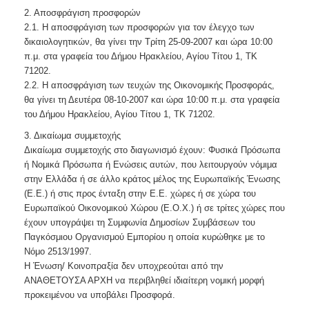
2. Αποσφράγιση προσφορών
2.1. Η αποσφράγιση των προσφορών για τον έλεγχο των
δικαιολογητικών, θα γίνει την Τρίτη 25-09-2007 και ώρα 10:00
π.μ. στα γραφεία του Δήμου Ηρακλείου, Αγίου Τίτου 1, ΤΚ
71202.
2.2. Η αποσφράγιση των τευχών της Οικονομικής Προσφοράς,
θα γίνει τη Δευτέρα 08-10-2007 και ώρα 10:00 π.μ. στα γραφεία
του Δήμου Ηρακλείου, Αγίου Τίτου 1, ΤΚ 71202.
3. Δικαίωμα συμμετοχής
Δικαίωμα συμμετοχής στο διαγωνισμό έχουν: Φυσικά Πρόσωπα
ή Νομικά Πρόσωπα ή Ενώσεις αυτών, που λειτουργούν νόμιμα
στην Ελλάδα ή σε άλλο κράτος μέλος της Ευρωπαϊκής Ένωσης
(Ε.Ε.) ή στις προς ένταξη στην Ε.Ε. χώρες ή σε χώρα του
Ευρωπαϊκού Οικονομικού Χώρου (Ε.Ο.Χ.) ή σε τρίτες χώρες που
έχουν υπογράψει τη Συμφωνία Δημοσίων Συμβάσεων του
Παγκόσμιου Οργανισμού Εμπορίου η οποία κυρώθηκε με το
Νόμο 2513/1997.
Η Ένωση/ Κοινοπραξία δεν υποχρεούται από την
ΑΝΑΘΕΤΟΥΣΑ ΑΡΧΗ να περιβληθεί ιδιαίτερη νομική μορφή
προκειμένου να υποβάλει Προσφορά.