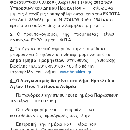
2018
Φωτοτυπικού υλικού ( Χαρτί Α4 ) έτους 2012 των
Υπηρεσιών του Δήμου Ηρακλείου »
σύμφωνα
2017
με τις διατάξεις που προβλέπονται από τον
ΕΚΠΟΤΑ
2016
(Υπ.Απ.11389/93) με το Ν. 2741/99 άρθρ. 25414 και
κριτήριο αξιολόγησης την Χαμηλότερη τιμή .
2015
2.
Ο προϋπολογισμός της προμήθειας είναι
2013
35.896,94
ΕΥΡΩ με το Φ.Π.Α
.
3
.
Τα έγγραφα πού αφορούν στην προμήθεια
μπορούν να ζητήσουν οι ενδιαφερόμενοι από το
Δήμο Τμήμα Προμηθειών
υπεύθυνος : Τζανιδάκης
ΔΗΜΟΤΗΣ
Βασίλης τηλ. 2810-399186 - 185 ή από την
ιστοσελίδα του Δήμου
www.heraklion.gr
.
ΕΠΙΣΚΕΠΤΗΣ
4.
Ο Διαγωνισμός θα γίνει στο Δήμο Ηρακλείου
Αγίου Τίτου 1 αίθουσα Ανδρέα
ΗΡΑΚΛΕΙΟ
ΓΙΑ...
Παπανδρέου την 01/ 06 / 2012
ημέρα
Παρασκευή
και ώρα.
10: 00 : π. μ.
Οι ενδιαφερόμενοι μπορούν να
καταθέσουν τις προσφορές τους στην
Επιτροπή
την ημέρα και ώρα του
διαγωνισμού . Οι προσφορές μπορούν