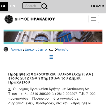
GR
EN
ΕΙΣΟΔΟΣ
ΕΠΙΚΑΙΡΟΤΗΤΑ
Toggle
navigati
Διακηρύξεις
-
Δημοπρασίες
Αρχείο
...
Αρχική
Επικαιρότητα
Αρχείο
2026
2025
2024
2023
Προμήθεια Φωτοτυπικού υλικού (Χαρτί Α4 )
έτους 2012 των Υπηρεσιών του Δήμου
2022
Ηρακλείου
2021
1
.
Ο Δήμος Ηρακλείου Κρήτης με διεύθυνση Αγ.
2020
Τίτου 1 τηλ. 2810-399399 fax 2810-229207 Τ.Κ. 71202
προκηρύσσει
Πρόχειρο
διαγωνισμό με
2019
σφραγισμένες προσφορές για την
«Προμήθεια