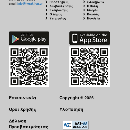
Προσλήψεις
e-Αιτήματα
email:
info@heraklion.gr
Διαβουλεύσεις
Η Πόλη
Εκδηλώσεις
Ιστορία
Ο Δήμος
Κνωσός
Υπηρεσίες
Μουσεία
Επικοινωνία
Copyright © 2026
Όροι Χρήσης
Υλοποίηση
Δήλωση
Προσβασιμότητας