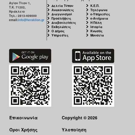
Αγίου Τίτου 1,
Δελτία Τύπου
Κ.Ε.Π.
Τ.Κ. 71202,
Ανακοινώσεις
Τηλέφωνα
Ηράκλειο
Διαγωνισμοί
e-Υπηρεσίες
Τηλ.: 2813-409000
Προσλήψεις
e-Αιτήματα
email:
info@heraklion.gr
Διαβουλεύσεις
Η Πόλη
Εκδηλώσεις
Ιστορία
Ο Δήμος
Κνωσός
Υπηρεσίες
Μουσεία
Επικοινωνία
Copyright © 2026
Όροι Χρήσης
Υλοποίηση