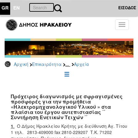
GR
EN
ΕΙΣΟΔΟΣ
ΕΠΙΚΑΙΡΟΤΗΤΑ
Toggle
navigati
Διακηρύξεις
-
Δημοπρασίες
Αρχείο
...
Αρχική
Επικαιρότητα
Αρχείο
2026
2025
2024
2023
Πρόχειρος διαγωνισμός με σφραγισμένες
προσφορές για την προμήθεια
2022
«Ηλεκτρομηχανολογικού Υλικού » στα
2021
πλαίσια του έργου αυτεπιστασίας ΄΄
Συντήρηση Ενετικών Τειχών ΄΄
2020
1
.
Ο Δήμος Ηρακλείου Κρήτης με διεύθυνση Αγ. Τίτου
2019
1 τηλ. 2813-409000 fax 2810-229207 Τ.Κ. 71202