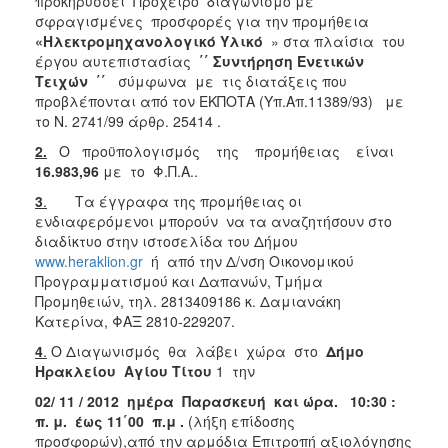
προκηρύσσει Πρόχειρο διαγωνισμό με
2018
σφραγισμένες προσφορές για την προμήθεια
2017
«Ηλεκτρομηχανολογικό Υλικό
» στα πλαίσια του
έργου αυτεπιστασίας
΄΄
Συντήρηση Ενετικών
2016
Τειχών
΄΄
σύμφωνα με τις διατάξεις που
2015
προβλέπονται από τον ΕΚΠΟΤΑ (Υπ.Απ.11389/93) με
το Ν. 2741/99 άρθρ. 25414 .
2013
2.
Ο προϋπολογισμός της προμήθειας είναι
16.983,96
με το Φ.Π.Α..
3
.
Τα έγγραφα της προμήθειας οι
ενδιαφερόμενοι μπορούν να τα αναζητήσουν στο
ΔΗΜΟΤΗΣ
διαδίκτυο στην ιστοσελίδα του Δήμου
www.heraklion.gr
ή από την Δ/νση Οικονομικού
ΕΠΙΣΚΕΠΤΗΣ
Προγραμματισμού και Δαπανών, Τμήμα
Προμηθειών, τηλ. 2813409186 κ. Δαμιανάκη
ΗΡΑΚΛΕΙΟ
Κατερίνα, ΦΑΞ 2810-229207.
ΓΙΑ...
4
.
Ο Διαγωνισμός θα λάβει χώρα στο
Δήμο
Ηρακλείου Αγίου Τίτου
1 την
02/ 11 / 2012 ημέρα Παρασκευή και ώρα. 10:30 :
π. μ. έως 11΄00
π.μ .
(λήξη επίδοσης
προσφορών),από την αρμόδια Επιτροπή αξιολόγησης